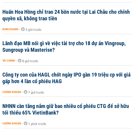
Huấn Hoa Hồng chỉ trao 24 bồn nước tại Lai Châu cho chính
quyền xã, không trao tiền
KINH DOANH
-
3 giờ trước
Lãnh đạo MB nói gì về việc tài trợ cho 18 dự án Vingroup,
Sungroup và Masterise?
TÀI CHÍNH
-
8 giờ trước
Công ty con của HAGL chốt ngày IPO gần 19 triệu cp với giá
gấp hơn 4 lần cổ phiếu HAG
CHỨNG KHOÁN
-
7 giờ trước
NHNN cần tăng nắm giữ bao nhiêu cổ phiếu CTG để sở hữu
tối thiểu 65% VietinBank?
CHỨNG KHOÁN
-
1 phút trước