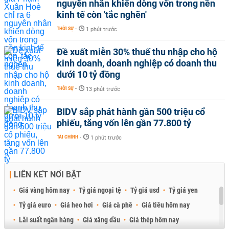
nguyên nhân khiến dòng vốn trong nền
kinh tế còn 'tắc nghẽn'
THỜI SỰ
-
1 phút trước
Đề xuất miễn 30% thuế thu nhập cho hộ
kinh doanh, doanh nghiệp có doanh thu
dưới 10 tỷ đồng
THỜI SỰ
-
13 phút trước
BIDV sắp phát hành gần 500 triệu cổ
phiếu, tăng vốn lên gần 77.800 tỷ
TÀI CHÍNH
-
1 phút trước
LIÊN KẾT NỔI BẬT
Giá vàng hôm nay
Tỷ giá ngoại tệ
Tỷ giá usd
Tỷ giá yen
Tỷ giá euro
Giá heo hơi
Giá cà phê
Giá tiêu hôm nay
Lãi suất ngân hàng
Giá xăng dầu
Giá thép hôm nay