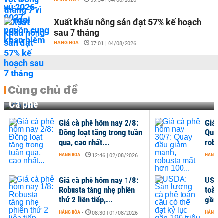
09:34 | 04/08/2026
Xuất khẩu nông sản đạt 57% kế hoạch
sau 7 tháng
HÀNG HÓA
-
07:01 | 04/08/2026
Cùng chủ đề
Cà phê
Giá cà phê hôm nay 2/8:
Giá
Đồng loạt tăng trong tuần
Qua
qua, cao nhất...
rob
HÀNG HÓA
-
HÀNG
12:46 | 02/08/2026
Giá cà phê hôm nay 1/8:
USD
Robusta tăng nhẹ phiên
toàn
thứ 2 liên tiếp,...
gần 
HÀNG HÓA
-
HÀNG
08:30 | 01/08/2026