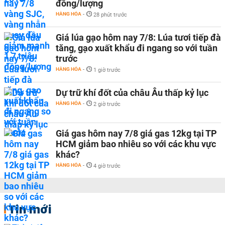
đồng/lượng
HÀNG HÓA
-
28 phút trước
Giá lúa gạo hôm nay 7/8: Lúa tươi tiếp đà
tăng, gạo xuất khẩu đi ngang so với tuần
trước
HÀNG HÓA
-
1 giờ trước
Dự trữ khí đốt của châu Âu thấp kỷ lục
HÀNG HÓA
-
2 giờ trước
Giá gas hôm nay 7/8 giá gas 12kg tại TP
HCM giảm bao nhiêu so với các khu vực
khác?
HÀNG HÓA
-
4 giờ trước
Tin mới