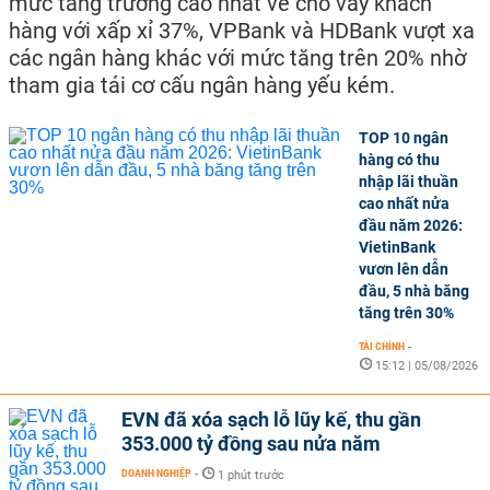
mức tăng trưởng cao nhất về cho vay khách
hàng với xấp xỉ 37%, VPBank và HDBank vượt xa
các ngân hàng khác với mức tăng trên 20% nhờ
tham gia tái cơ cấu ngân hàng yếu kém.
TOP 10 ngân
hàng có thu
nhập lãi thuần
cao nhất nửa
đầu năm 2026:
VietinBank
vươn lên dẫn
đầu, 5 nhà băng
tăng trên 30%
TÀI CHÍNH
-
15:12 | 05/08/2026
EVN đã xóa sạch lỗ lũy kế, thu gần
353.000 tỷ đồng sau nửa năm
DOANH NGHIỆP
-
1 phút trước