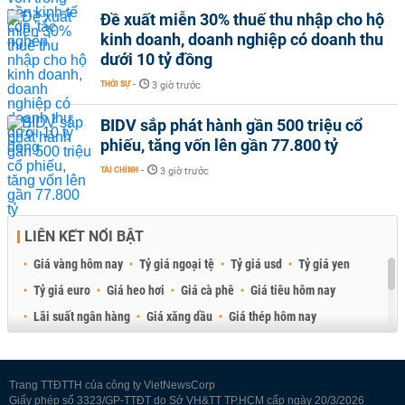
Đề xuất miễn 30% thuế thu nhập cho hộ
kinh doanh, doanh nghiệp có doanh thu
dưới 10 tỷ đồng
THỜI SỰ
-
3 giờ trước
BIDV sắp phát hành gần 500 triệu cổ
phiếu, tăng vốn lên gần 77.800 tỷ
TÀI CHÍNH
-
3 giờ trước
LIÊN KẾT NỔI BẬT
Giá vàng hôm nay
Tỷ giá ngoại tệ
Tỷ giá usd
Tỷ giá yen
Tỷ giá euro
Giá heo hơi
Giá cà phê
Giá tiêu hôm nay
Lãi suất ngân hàng
Giá xăng dầu
Giá thép hôm nay
Giá sầu riêng
Giá thịt heo
Giá gạo
Giá cao su
Best Retail Brokers
Diễn đàn đầu tư Việt Nam 2026
Trang TTĐTTH của công ty VietNewsCorp
Giấy phép số 3323/GP-TTĐT do Sở VH&TT TP.HCM cấp ngày 20/3/2026