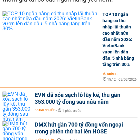
TOP 10 ngân
hàng có thu
nhập lãi thuần
cao nhất nửa
đầu năm 2026:
VietinBank
vươn lên dẫn
đầu, 5 nhà băng
tăng trên 30%
TÀI CHÍNH
-
15:12 | 05/08/2026
EVN đã xóa sạch lỗ lũy kế, thu gần
353.000 tỷ đồng sau nửa năm
DOANH NGHIỆP
-
1 phút trước
DMX hút gần 700 tỷ đồng vốn ngoại
trong phiên thứ hai lên HOSE
CHỨNG KHOÁN