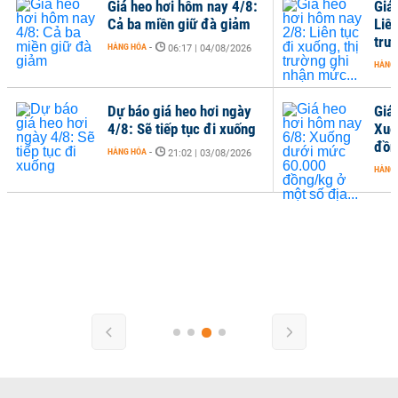
Giá heo hơi hôm nay 4/8:
Giá
Cả ba miền giữ đà giảm
Liên
trư
HÀNG HÓA
-
06:17 | 04/08/2026
HÀNG
Dự báo giá heo hơi ngày
Giá
4/8: Sẽ tiếp tục đi xuống
Xuố
đồn
HÀNG HÓA
-
21:02 | 03/08/2026
HÀNG