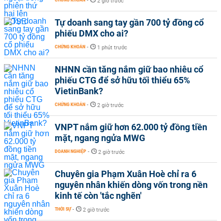
-
2 giờ trước
Tự doanh sang tay gần 700 tỷ đồng cổ
phiếu DMX cho ai?
CHỨNG KHOÁN
-
1 phút trước
NHNN cần tăng nắm giữ bao nhiêu cổ
phiếu CTG để sở hữu tối thiểu 65%
VietinBank?
CHỨNG KHOÁN
-
2 giờ trước
VNPT nắm giữ hơn 62.000 tỷ đồng tiền
mặt, ngang ngửa MWG
DOANH NGHIỆP
-
2 giờ trước
Chuyên gia Phạm Xuân Hoè chỉ ra 6
nguyên nhân khiến dòng vốn trong nền
kinh tế còn 'tắc nghẽn'
THỜI SỰ
-
2 giờ trước