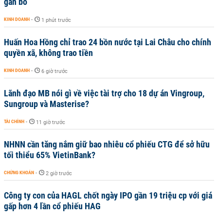
gắn bó
KINH DOANH
-
1 phút trước
Huấn Hoa Hồng chỉ trao 24 bồn nước tại Lai Châu cho chính
quyền xã, không trao tiền
KINH DOANH
-
6 giờ trước
Lãnh đạo MB nói gì về việc tài trợ cho 18 dự án Vingroup,
Sungroup và Masterise?
TÀI CHÍNH
-
11 giờ trước
NHNN cần tăng nắm giữ bao nhiêu cổ phiếu CTG để sở hữu
tối thiểu 65% VietinBank?
CHỨNG KHOÁN
-
2 giờ trước
Công ty con của HAGL chốt ngày IPO gần 19 triệu cp với giá
gấp hơn 4 lần cổ phiếu HAG