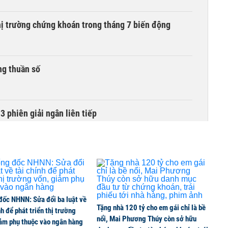
hị trường chứng khoán trong tháng 7 biến động
ng thuần số
3 phiên giải ngân liên tiếp
 thế chấp ngân hàng vẫn được chuyển nhượng
đốc NHNN: Sửa đổi ba luật về
ng tháng 8, nhóm ngành nào có tiềm năng dẫn sóng?
Tặng nhà 120 tỷ cho em gái chỉ là bề
nh để phát triển thị trường
nổi, Mai Phương Thúy còn sở hữu
iảm phụ thuộc vào ngân hàng