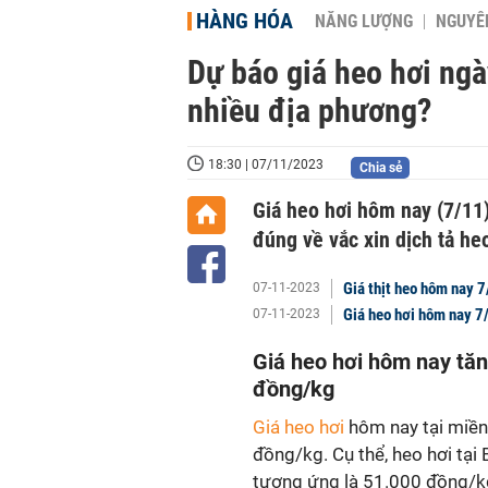
HÀNG HÓA
NĂNG LƯỢNG
NGUYÊN
Dự báo giá heo hơi ngà
nhiều địa phương?
18:30 | 07/11/2023
Chia sẻ
Giá heo hơi hôm nay (7/1
đúng về vắc xin dịch tả he
Giá thịt heo hôm nay 
07-11-2023
Giá heo hơi hôm nay 7
07-11-2023
Giá heo hơi hôm nay tă
đồng/kg
Giá heo hơi
hôm nay tại miề
đồng/kg. Cụ thể, heo hơi tại
tương ứng là 51.000 đồng/k