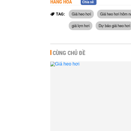
HÀNG HÓA
Chia sẻ
Giá heo hơi
Giá heo hơi hôm n
TAG:
giá lợn hơi
Dự báo giá heo hơi
CÙNG CHỦ ĐỀ
Giá heo hơi hôm nay 6/8:
Xuống dưới mức 60.000
đồng/kg ở một số địa...
HÀNG HÓA
-
4 giờ trước
Dự báo giá heo hơi ngày
6/8: Sẽ giữ xu hướng đi
xuống
HÀNG HÓA
-
15 giờ trước