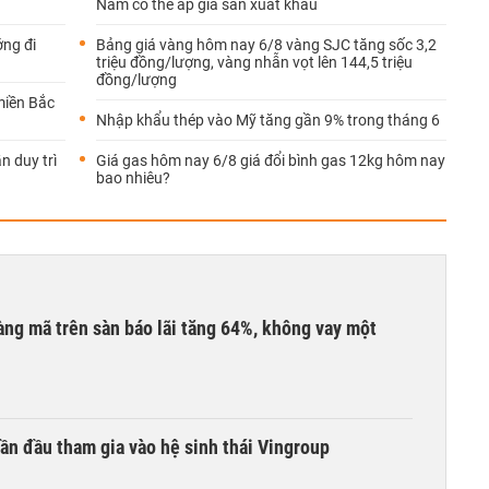
Nam có thể áp giá sàn xuất khẩu
ớng đi
Bảng giá vàng hôm nay 6/8 vàng SJC tăng sốc 3,2
triệu đồng/lượng, vàng nhẫn vọt lên 144,5 triệu
đồng/lượng
miền Bắc
Nhập khẩu thép vào Mỹ tăng gần 9% trong tháng 6
n duy trì
Giá gas hôm nay 6/8 giá đổi bình gas 12kg hôm nay
bao nhiêu?
àng mã trên sàn báo lãi tăng 64%, không vay một
ần đầu tham gia vào hệ sinh thái Vingroup