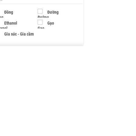
Đồng
Đường
Ethanol
Gạo
Gia súc - Gia cầm
Giấy
Gỗ
Hạt điều
Hồ tiêu - Hạt tiêu
Khí đốt
Kim loại khác
Mắc ca
Muối
Ngũ cốc
Nhựa - Hạt nhựa
Palladium
Phân bón