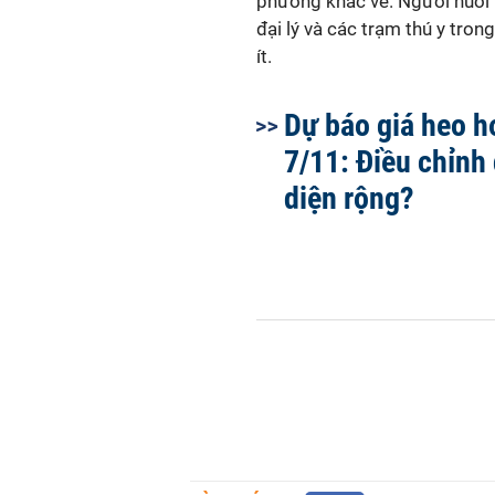
phương khác về. Người nuôi 
đại lý và các trạm thú y tron
ít.
Dự báo giá heo h
7/11: Điều chỉnh
diện rộng?