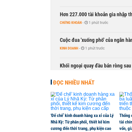
Hơn 227.000 tài khoản gia nhập t
CHỨNG KHOÁN
-
1 phút trước
Cuộc đua 'xuống phố' của ngân hà
KINH DOANH
-
1 phút trước
Khối ngoại quay đầu bán ròng sau 
CHỨNG KHOÁN
-
1 phút trước
ĐỌC NHIỀU NHẤT
Đề xuất dự án bất động sản đang
NHÀ ĐẤT
-
1 phút trước
'Đế chế’ kinh doanh hàng xa xỉ của Lý
Thống 
Thị trường thường ‘phất lên’ tro
Nhã Kỳ: Từ phân phối, thiết kế kim
tài chí
CHỨNG KHOÁN
-
1 phút trước
cương đến thời trang, phụ kiện cao
vốn, g