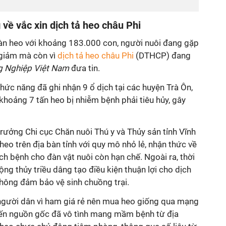
về vắc xin dịch tả heo châu Phi
 đàn heo với khoảng 183.000 con, người nuôi đang gặp
 giảm mà còn vì
dịch tả heo châu Phi
(DTHCP) đang
 Nghiệp Việt Nam
đưa tin.
ức năng đã ghi nhận 9 ổ dịch tại các huyện Trà Ôn,
hoảng 7 tấn heo bị nhiễm bệnh phải tiêu hủy, gây
rưởng Chi cục Chăn nuôi Thú y và Thủy sản tỉnh Vĩnh
heo trên địa bàn tỉnh với quy mô nhỏ lẻ, nhận thức về
ch bệnh cho đàn vật nuôi còn hạn chế. Ngoài ra, thời
ng thủy triều dâng tạo điều kiện thuận lợi cho dịch
 không đảm bảo vệ sinh chuồng trại.
người dân vì ham giá rẻ nên mua heo giống qua mạng
ến nguồn gốc đã vô tình mang mầm bệnh từ địa