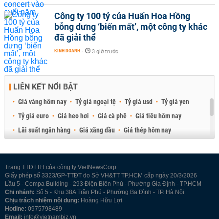
Công ty 100 tỷ của Huấn Hoa Hồng
bỗng dưng ‘biến mất’, một công ty khác
đã giải thể
KINH DOANH
-
3 giờ trước
LIÊN KẾT NỔI BẬT
Giá vàng hôm nay
Tỷ giá ngoại tệ
Tỷ giá usd
Tỷ giá yen
Tỷ giá euro
Giá heo hơi
Giá cà phê
Giá tiêu hôm nay
Lãi suất ngân hàng
Giá xăng dầu
Giá thép hôm nay
Giá sầu riêng
Giá thịt heo
Giá gạo
Giá cao su
Best Retail Brokers
Diễn đàn đầu tư Việt Nam 2026
Trang TTĐTTH của công ty VietNewsCorp
Giấy phép số 3323/GP-TTĐT do Sở VH&TT TP.HCM cấp ngày 20/3/2026
Lầu 5 - Compa Building - 293 Điện Biên Phủ - Phường Gia Định - TP.HCM
Chi nhánh:
Số 5 - Khu 38A Trần Phú - Phường Ba Đình - TP. Hà Nội
Chịu trách nhiệm nội dung:
Hoàng Hữu Lợi
Hotline:
0975798489
Email:
info@vietnambiz.vn