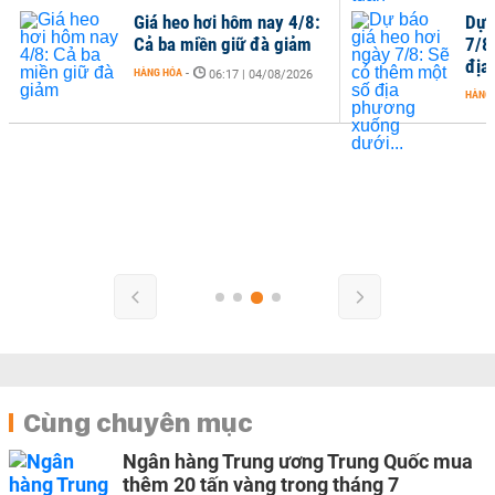
Giá heo hơi hôm nay 4/8:
Dự 
Cả ba miền giữ đà giảm
7/8
địa
HÀNG HÓA
-
06:17 | 04/08/2026
HÀNG
Cùng chuyên mục
Ngân hàng Trung ương Trung Quốc mua
thêm 20 tấn vàng trong tháng 7