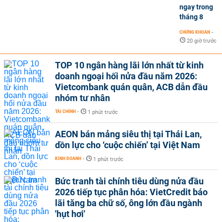
ngay trong
tháng 8
CHỨNG KHOÁN
-
20 giờ trước
TOP 10 ngân hàng lãi lớn nhất từ kinh
doanh ngoại hối nửa đầu năm 2026:
Vietcombank quán quân, ACB dẫn đầu
nhóm tư nhân
TÀI CHÍNH
-
1 phút trước
AEON bán mảng siêu thị tại Thái Lan,
dồn lực cho ‘cuộc chiến’ tại Việt Nam
KINH DOANH
-
1 phút trước
Bức tranh tài chính tiêu dùng nửa đầu
2026 tiếp tục phân hóa: VietCredit báo
lãi tăng ba chữ số, ông lớn đầu ngành
'hụt hơi'