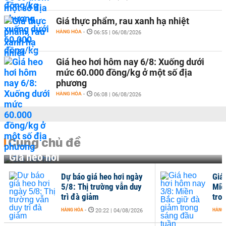
Giá thực phẩm, rau xanh hạ nhiệt
HÀNG HÓA
-
06:55 | 06/08/2026
Giá heo hơi hôm nay 6/8: Xuống dưới
mức 60.000 đồng/kg ở một số địa
phương
HÀNG HÓA
-
06:08 | 06/08/2026
Cùng chủ đề
Giá heo hơi
Dự báo giá heo hơi ngày
Giá
5/8: Thị trường vẫn duy
Miề
trì đà giảm
tro
HÀNG HÓA
-
HÀNG
20:22 | 04/08/2026