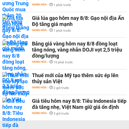
HÀNG HÓA
-
1 phút trước
Giá lúa gạo hôm nay 8/8: Gạo nội địa Ấn
Độ tăng giá mạnh
HÀNG HÓA
-
1 phút trước
Bảng giá vàng hôm nay 8/8 đồng loạt
tăng nóng, vàng nhẫn DOJI vọt 2,5 triệu
đồng/lượng
HÀNG HÓA
-
15 phút trước
Thuế mới của Mỹ tạo thêm sức ép lên
thủy sản Việt
HÀNG HÓA
-
2 giờ trước
Giá tiêu hôm nay 8/8: Tiêu Indonesia tiếp
đà tăng nhẹ, Việt Nam giữ giá ổn định
HÀNG HÓA
-
3 giờ trước