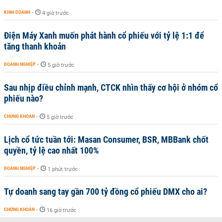
KINH DOANH
-
4 giờ trước
Điện Máy Xanh muốn phát hành cổ phiếu với tỷ lệ 1:1 để
tăng thanh khoản
DOANH NGHIỆP
-
5 giờ trước
Sau nhịp điều chỉnh mạnh, CTCK nhìn thấy cơ hội ở nhóm cổ
phiếu nào?
CHỨNG KHOÁN
-
5 giờ trước
Lịch cổ tức tuần tới: Masan Consumer, BSR, MBBank chốt
quyền, tỷ lệ cao nhất 100%
DOANH NGHIỆP
-
1 phút trước
Tự doanh sang tay gần 700 tỷ đồng cổ phiếu DMX cho ai?
CHỨNG KHOÁN
-
16 giờ trước