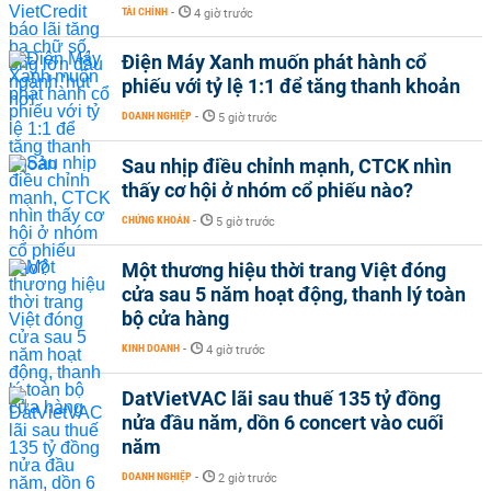
TÀI CHÍNH
-
4 giờ trước
Điện Máy Xanh muốn phát hành cổ
phiếu với tỷ lệ 1:1 để tăng thanh khoản
DOANH NGHIỆP
-
5 giờ trước
Sau nhịp điều chỉnh mạnh, CTCK nhìn
thấy cơ hội ở nhóm cổ phiếu nào?
CHỨNG KHOÁN
-
5 giờ trước
Một thương hiệu thời trang Việt đóng
cửa sau 5 năm hoạt động, thanh lý toàn
bộ cửa hàng
KINH DOANH
-
4 giờ trước
DatVietVAC lãi sau thuế 135 tỷ đồng
nửa đầu năm, dồn 6 concert vào cuối
năm
DOANH NGHIỆP
-
2 giờ trước