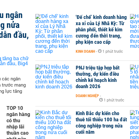
ều ngân
'Đế chế’ kinh doanh hàng
ng nửa
xa xỉ của Lý Nhã Kỳ: Từ
phân phối, thiết kế kim
dẫn đầu,
cương đến thời trang,
phụ kiện cao cấp
KINH DOANH
-
1 phút trước
PNJ triệu tập họp bất
thường, dự kiến điều
ụ các ngân
chỉnh kế hoạch kinh
m trước mang
doanh 2026
ng lực tăng
DOANH NGHIỆP
-
1 phút trước
TOP 10
Kinh Bắc dự kiến cho
ngân hàng
thuê tối thiểu 100 ha đất
có thu
công nghiệp trong nửa
nhập lãi
cuối năm
thuần cao