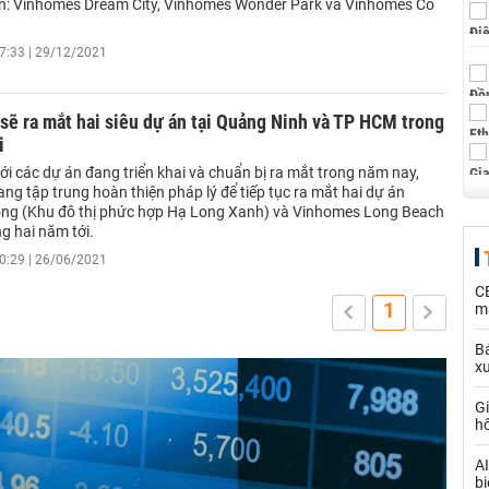
n: Vinhomes Dream City, Vinhomes Wonder Park và Vinhomes Cổ
7:33 | 29/12/2021
ẽ ra mắt hai siêu dự án tại Quảng Ninh và TP HCM trong
i
i các dự án đang triển khai và chuẩn bị ra mắt trong năm nay,
g tập trung hoàn thiện pháp lý để tiếp tục ra mắt hai dự án
ng (Khu đô thị phức hợp Hạ Long Xanh) và Vinhomes Long Beach
g hai năm tới.
0:29 | 26/06/2021
C
1
ma
Bá
x
Gi
h
AI
bi