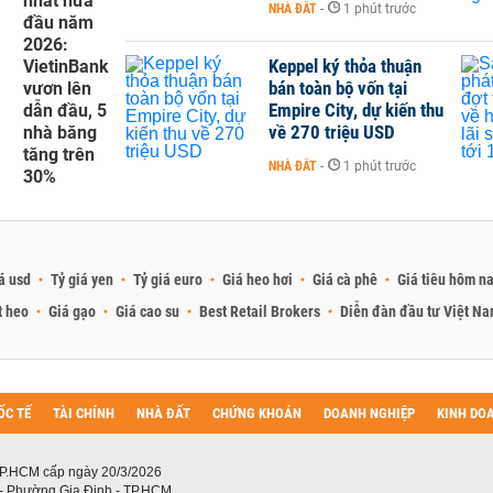
nhất nửa
NHÀ ĐẤT
-
1 phút trước
đầu năm
2026:
Keppel ký thỏa thuận
VietinBank
bán toàn bộ vốn tại
vươn lên
Empire City, dự kiến thu
dẫn đầu, 5
về 270 triệu USD
nhà băng
tăng trên
NHÀ ĐẤT
-
1 phút trước
30%
á usd
Tỷ giá yen
Tỷ giá euro
Giá heo hơi
Giá cà phê
Giá tiêu hôm n
t heo
Giá gạo
Giá cao su
Best Retail Brokers
Diễn đàn đầu tư Việt N
ỐC TẾ
TÀI CHÍNH
NHÀ ĐẤT
CHỨNG KHOÁN
DOANH NGHIỆP
KINH DO
P.HCM cấp ngày 20/3/2026
 - Phường Gia Định - TP.HCM