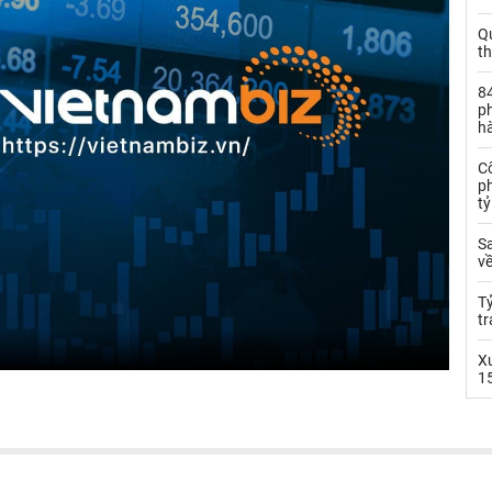
Q
t
84
ph
h
C
ph
t
S
về
T
tr
X
1