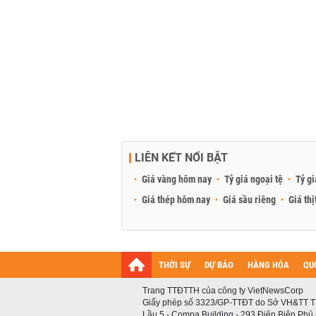
LIÊN KẾT NỔI BẬT
Giá vàng hôm nay
Tỷ giá ngoại tệ
Tỷ gi
Giá thép hôm nay
Giá sầu riêng
Giá thị
THỜI SỰ
DỰ BÁO
HÀNG HÓA
QU
Trang TTĐTTH của công ty VietNewsCorp
Giấy phép số 3323/GP-TTĐT do Sở VH&TT T
Lầu 5 - Compa Building - 293 Điện Biên Phủ