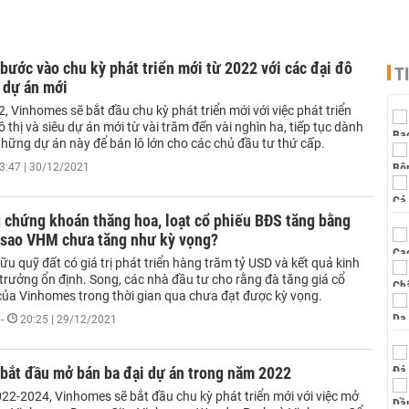
ước vào chu kỳ phát triển mới từ 2022 với các đại đô
T
u dự án mới
 Vinhomes sẽ bắt đầu chu kỳ phát triển mới với việc phát triển
 thị và siêu dự án mới từ vài trăm đến vài nghìn ha, tiếp tục dành
những dự án này để bán lô lớn cho các chủ đầu tư thứ cấp.
3:47 | 30/12/2021
 chứng khoán thăng hoa, loạt cổ phiếu BĐS tăng bằng
 sao VHM chưa tăng như kỳ vọng?
hữu quỹ đất có giá trị phát triển hàng trăm tỷ USD và kết quả kinh
trưởng ổn định. Song, các nhà đầu tư cho rằng đà tăng giá cổ
ủa Vinhomes trong thời gian qua chưa đạt được kỳ vọng.
-
20:25 | 29/12/2021
bắt đầu mở bán ba đại dự án trong năm 2022
022-2024, Vinhomes sẽ bắt đầu chu kỳ phát triển mới với việc mở