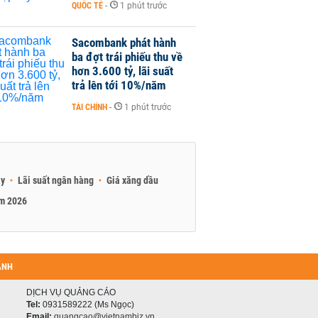
QUỐC TẾ
-
1 phút trước
Sacombank phát hành
ba đợt trái phiếu thu về
hơn 3.600 tỷ, lãi suất
trả lên tới 10%/năm
TÀI CHÍNH
-
1 phút trước
ay
Lãi suất ngân hàng
Giá xăng dầu
am 2026
ANH
DỊCH VỤ QUẢNG CÁO
Tel:
0931589222 (Ms Ngọc)
Email:
quangcao@vietnambiz.vn