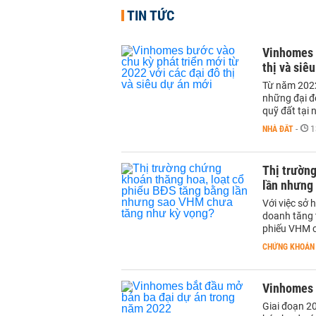
TIN TỨC
Vinhomes b
thị và siê
Từ năm 2022,
những đại đô
quỹ đất tại 
NHÀ ĐẤT
-
1
Thị trường
lần nhưng
Với việc sở 
doanh tăng 
phiếu VHM c
CHỨNG KHOÁN
Vinhomes 
Giai đoạn 2