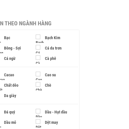
IN THEO NGÀNH HÀNG
Bạc
Bạch Kim
Bông - Sợi
Cá da trơn
Cá ngừ
Cà phê
Cacao
Cao su
Chất dẻo
Chè
Da giày
Đá quý
Dầu - Hạt dầu
Dầu mỏ
Dệt may