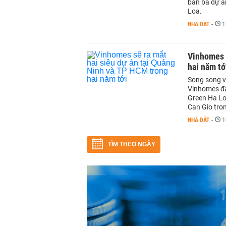
bán ba dự á
Loa.
NHÀ ĐẤT
-
1
Vinhomes s
hai năm tớ
Song song vớ
Vinhomes đan
Green Ha Lo
Can Gio tron
NHÀ ĐẤT
-
1
TÌM THEO NGÀY