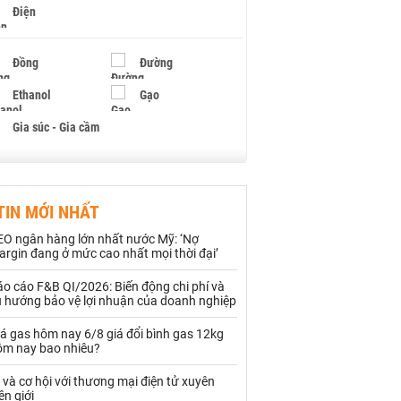
Điện
Đồng
Đường
Ethanol
Gạo
Gia súc - Gia cầm
Giấy
Gỗ
TIN MỚI NHẤT
Hạt điều
Hồ tiêu - Hạt tiêu
EO ngân hàng lớn nhất nước Mỹ: ‘Nợ
Khí đốt
rgin đang ở mức cao nhất mọi thời đại’
o cáo F&B QI/2026: Biến động chi phí và
Kim loại khác
Mắc ca
u hướng bảo vệ lợi nhuận của doanh nghiệp
Muối
Ngũ cốc
á gas hôm nay 6/8 giá đổi bình gas 12kg
ôm nay bao nhiêu?
Nhựa - Hạt nhựa
 và cơ hội với thương mại điện tử xuyên
ên giới