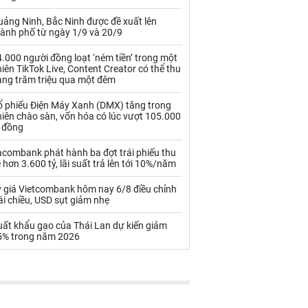
Palladium
Phân bón
uảng Ninh, Bắc Ninh được đề xuất lên
Rau - Củ -Quả
Sắt thép
hành phố từ ngày 1/9 và 20/9
Sữa
.000 người đồng loạt ‘ném tiền’ trong một
iên TikTok Live, Content Creator có thể thu
àng trăm triệu qua một đêm
Than
Thức ăn chăn nuôi
ổ phiếu Điện Máy Xanh (DMX) tăng trong
iên chào sàn, vốn hóa có lúc vượt 105.000
Thủy hải sản khác
Tôm
ỷ đồng
Vàng
acombank phát hành ba đợt trái phiếu thu
 hơn 3.600 tỷ, lãi suất trả lên tới 10%/năm
VLXD khác
Xăng dầu
ỷ giá Vietcombank hôm nay 6/8 điều chỉnh
ái chiều, USD sụt giảm nhẹ
Xi măng - Clynker
uất khẩu gạo của Thái Lan dự kiến giảm
5% trong năm 2026