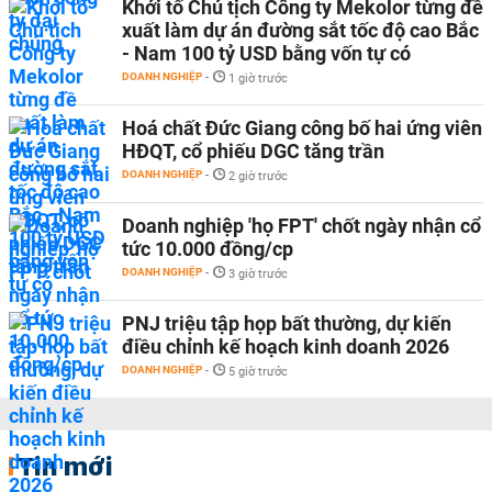
Khởi tố Chủ tịch Công ty Mekolor từng đề
xuất làm dự án đường sắt tốc độ cao Bắc
- Nam 100 tỷ USD bằng vốn tự có
DOANH NGHIỆP
-
1 giờ trước
Hoá chất Đức Giang công bố hai ứng viên
HĐQT, cổ phiếu DGC tăng trần
DOANH NGHIỆP
-
2 giờ trước
Doanh nghiệp 'họ FPT' chốt ngày nhận cổ
tức 10.000 đồng/cp
DOANH NGHIỆP
-
3 giờ trước
PNJ triệu tập họp bất thường, dự kiến
điều chỉnh kế hoạch kinh doanh 2026
DOANH NGHIỆP
-
5 giờ trước
Tin mới