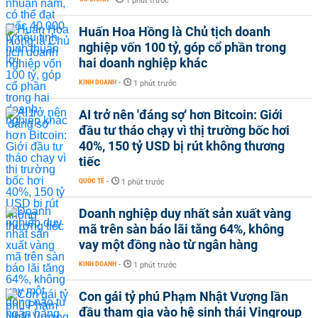
1 phút trước
Huấn Hoa Hồng là Chủ tịch doanh
nghiệp vốn 100 tỷ, góp cổ phần trong
hai doanh nghiệp khác
KINH DOANH
-
1 phút trước
AI trở nên 'đáng sợ' hơn Bitcoin: Giới
đầu tư tháo chạy vì thị trường bốc hơi
40%, 150 tỷ USD bị rút không thương
tiếc
QUỐC TẾ
-
1 phút trước
Doanh nghiệp duy nhất sản xuất vàng
mã trên sàn báo lãi tăng 64%, không
vay một đồng nào từ ngân hàng
KINH DOANH
-
1 phút trước
Con gái tỷ phú Phạm Nhật Vượng lần
đầu tham gia vào hệ sinh thái Vingroup