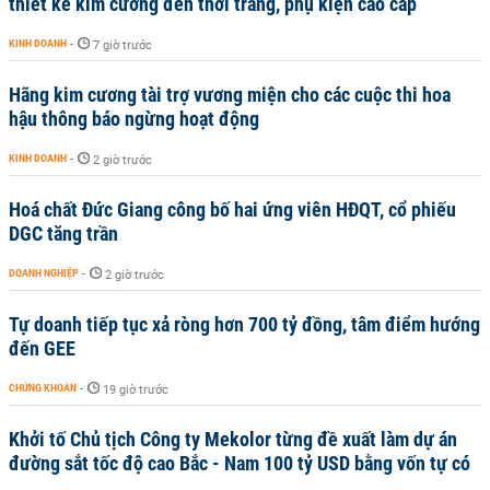
thiết kế kim cương đến thời trang, phụ kiện cao cấp
KINH DOANH
-
7 giờ trước
Hãng kim cương tài trợ vương miện cho các cuộc thi hoa
hậu thông báo ngừng hoạt động
KINH DOANH
-
2 giờ trước
Hoá chất Đức Giang công bố hai ứng viên HĐQT, cổ phiếu
DGC tăng trần
DOANH NGHIỆP
-
2 giờ trước
Tự doanh tiếp tục xả ròng hơn 700 tỷ đồng, tâm điểm hướng
đến GEE
CHỨNG KHOÁN
-
19 giờ trước
Khởi tố Chủ tịch Công ty Mekolor từng đề xuất làm dự án
đường sắt tốc độ cao Bắc - Nam 100 tỷ USD bằng vốn tự có