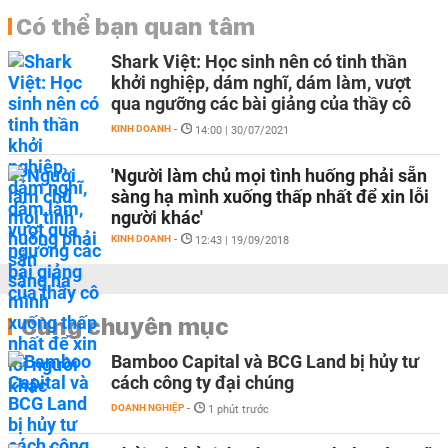
Có thể bạn quan tâm
Shark Việt: Học sinh nên có tinh thần
khởi nghiệp, dám nghĩ, dám làm, vượt
qua ngưỡng các bài giảng của thầy cô
KINH DOANH
-
14:00 | 30/07/2021
'Người làm chủ mọi tình huống phải sẵn
sàng hạ mình xuống thấp nhất để xin lỗi
người khác'
KINH DOANH
-
12:43 | 19/09/2018
Cùng chuyên mục
Bamboo Capital và BCG Land bị hủy tư
cách công ty đại chúng
DOANH NGHIỆP
-
1 phút trước