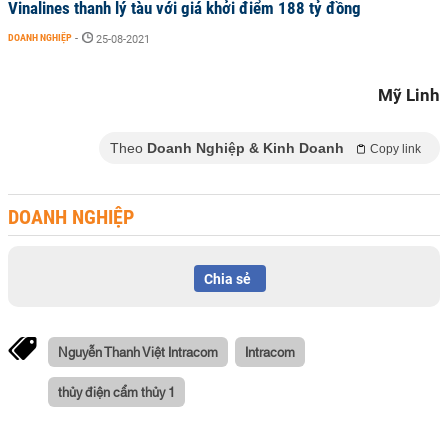
Vinalines thanh lý tàu với giá khởi điểm 188 tỷ đồng
DOANH NGHIỆP
-
25-08-2021
Mỹ Linh
Theo
Doanh Nghiệp & Kinh Doanh
Copy link
DOANH NGHIỆP
Chia sẻ
Nguyễn Thanh Việt Intracom
Intracom
thủy điện cẩm thủy 1