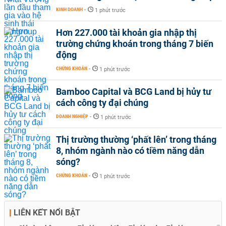
KINH DOANH
-
1 phút trước
Hơn 227.000 tài khoản gia nhập thị
trường chứng khoán trong tháng 7 biến
động
CHỨNG KHOÁN
-
1 phút trước
Bamboo Capital và BCG Land bị hủy tư
cách công ty đại chúng
DOANH NGHIỆP
-
1 phút trước
Thị trường thường ‘phất lên’ trong tháng
8, nhóm ngành nào có tiềm năng dẫn
sóng?
CHỨNG KHOÁN
-
1 phút trước
LIÊN KẾT NỔI BẬT