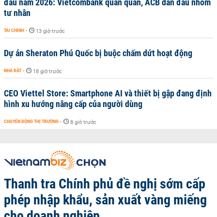
đầu năm 2026: Vietcombank quán quân, ACB dẫn đầu nhóm
tư nhân
TÀI CHÍNH
-
13 giờ trước
Dự án Sheraton Phú Quốc bị buộc chấm dứt hoạt động
NHÀ ĐẤT
-
18 giờ trước
CEO Viettel Store: Smartphone AI và thiết bị gập đang định
hình xu hướng nâng cấp của người dùng
CHUYỂN ĐỘNG THỊ TRƯỜNG
-
8 giờ trước
Thanh tra Chính phủ đề nghị sớm cấp
phép nhập khẩu, sản xuất vàng miếng
cho doanh nghiệp