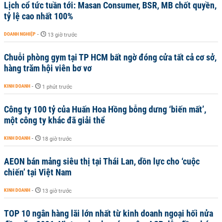
Lịch cổ tức tuần tới: Masan Consumer, BSR, MB chốt quyền,
tỷ lệ cao nhất 100%
DOANH NGHIỆP
-
13 giờ trước
Chuỗi phòng gym tại TP HCM bất ngờ đóng cửa tất cả cơ sở,
hàng trăm hội viên bơ vơ
KINH DOANH
-
1 phút trước
Công ty 100 tỷ của Huấn Hoa Hồng bỗng dưng ‘biến mất’,
một công ty khác đã giải thể
KINH DOANH
-
18 giờ trước
AEON bán mảng siêu thị tại Thái Lan, dồn lực cho ‘cuộc
chiến’ tại Việt Nam
KINH DOANH
-
13 giờ trước
TOP 10 ngân hàng lãi lớn nhất từ kinh doanh ngoại hối nửa