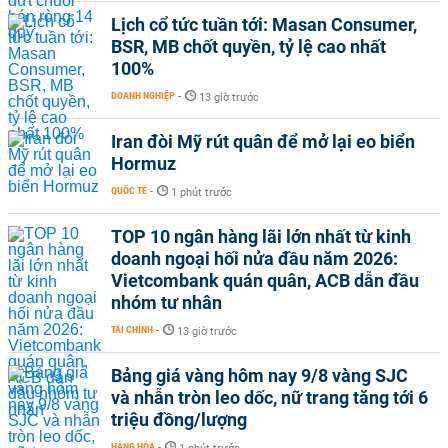
Lịch cổ tức tuần tới: Masan Consumer,
BSR, MB chốt quyền, tỷ lệ cao nhất
100%
DOANH NGHIỆP
-
13 giờ trước
Iran đòi Mỹ rút quân để mở lại eo biển
Hormuz
QUỐC TẾ
-
1 phút trước
TOP 10 ngân hàng lãi lớn nhất từ kinh
doanh ngoại hối nửa đầu năm 2026:
Vietcombank quán quân, ACB dẫn đầu
nhóm tư nhân
TÀI CHÍNH
-
13 giờ trước
Bảng giá vàng hôm nay 9/8 vàng SJC
và nhẫn tròn leo dốc, nữ trang tăng tới 6
triệu đồng/lượng
HÀNG HÓA
-