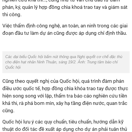
phán, ký, quản lý hợp đồng chìa khoá trao tay và giám sát
thi công.
Việc thẩm định công nghệ, an toàn, an ninh trong các giai
đoạn đầu tư làm dự án cũng được áp dụng chỉ định thầu.
Các đại biểu Quốc hội bấm nút thông qua Nghị quyết cơ chế đặc thù
cho điện hạt nhân Ninh Thuận, sáng 19/2. Ảnh: Trung tâm báo chí
Quốc hội
Cũng theo quyết nghị của Quốc hội, quá trình đàm phán
điều ước quốc tế, hợp đồng chìa khóa trao tay được thực
hiện song song với lập, thẩm tra báo cáo nghiên cứu tiền
khả thi, rà phá bom mìn, xây hạ tầng điện nước, quan trắc
cũng.
Quốc hội lưu ý các quy chuẩn, tiêu chuẩn, hướng dẫn kỹ
thuật do đối tác đề xuất áp dụng cho dự án phải tuân thủ