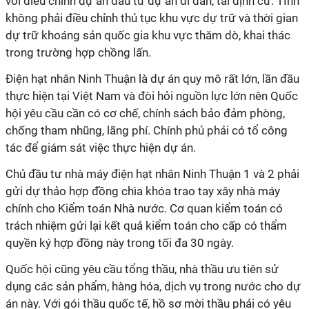
với điều chỉnh dự án đầu tư dự án di dân, tái định cư. TỈnh
không phải điều chỉnh thủ tục khu vực dự trữ và thời gian
dự trữ khoáng sản quốc gia khu vực thăm dò, khai thác
trong trường hợp chồng lấn.
Điện hạt nhân Ninh Thuận là dự án quy mô rất lớn, lần đầu
thực hiện tại Việt Nam và đòi hỏi nguồn lực lớn nên Quốc
hội yêu cầu cần có cơ chế, chính sách bảo đảm phòng,
chống tham nhũng, lãng phí. Chính phủ phải có tổ công
tác để giám sát việc thực hiện dự án.
Chủ đầu tư nhà máy điện hạt nhân Ninh Thuận 1 và 2 phải
gửi dự thảo hợp đồng chìa khóa trao tay xây nhà máy
chính cho Kiểm toán Nhà nước. Cơ quan kiểm toán có
trách nhiệm gửi lại kết quả kiểm toán cho cấp có thẩm
quyền ký hợp đồng này trong tối đa 30 ngày.
Quốc hội cũng yêu cầu tổng thầu, nhà thầu ưu tiên sử
dụng các sản phẩm, hàng hóa, dịch vụ trong nước cho dự
án này. Với gói thầu quốc tế, hồ sơ mời thầu phải có yêu