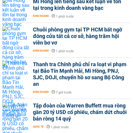
Mi Hồng lên tiếng sau kết luận về tồn
tại trong kinh doanh vàng bạc
KINH DOANH
-
1 phút trước
Chuỗi phòng gym tại TP HCM bất ngờ
đóng cửa tất cả cơ sở, hàng trăm hội
viên bơ vơ
KINH DOANH
-
1 phút trước
Thanh tra Chính phủ chỉ ra loạt vi phạm
tại Bảo Tín Mạnh Hải, Mi Hồng, PNJ,
SJC, DOJI, chuyển hồ sơ sang Bộ Công
an
KINH DOANH
-
7 giờ trước
Tập đoàn của Warren Buffett mua ròng
gần 20 tỷ USD cổ phiếu, chấm dứt chuỗi
bán ròng 14 quý
QUỐC TẾ
-
1 phút trước