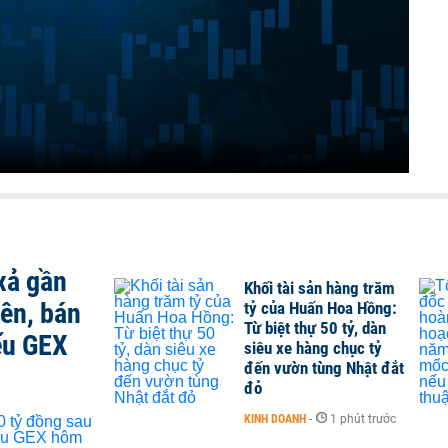
xả gần
Khối tài sản hàng trăm
iên, bán
tỷ của Huấn Hoa Hồng:
Từ biệt thự 50 tỷ, dàn
ếu GEX
siêu xe hàng chục tỷ
đến vườn tùng Nhật đắt
đỏ
KINH DOANH
-
1 phút trước