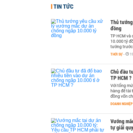
TIN TỨC
Thủ tướng
đồng
TP HCM và cá
10.000 tỷ đ
tướng trước
THỜI SỰ
-
1
Chủ đầu tư
TP HCM ?
Với tổng mứ
hàng để tài 
đồng vốn ch
DOANH NGHIỆP
Vướng mắc
tự giải qu