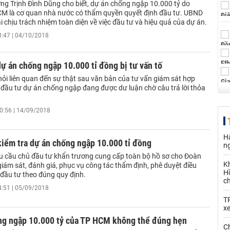
ng Trịnh Đình Dũng cho biết, dự án chống ngập 10.000 tỷ do
 là cơ quan nhà nước có thẩm quyền quyết định đầu tư. UBND
chịu trách nhiệm toàn diện về việc đầu tư và hiệu quả của dự án.
8:47 | 04/10/2018
ự án chống ngập 10.000 tỉ đồng bị tư vấn tố
ỏi liên quan đến sự thật sau văn bản của tư vấn giám sát hợp
 đầu tư dự án chống ngập đang được dư luận chờ câu trả lời thỏa
0:56 | 14/09/2018
Hà
iểm tra dự án chống ngập 10.000 tỉ đồng
n
 cầu chủ đầu tư khẩn trương cung cấp toàn bộ hồ sơ cho Đoàn
K
giám sát, đánh giá, phục vụ công tác thẩm định, phê duyệt điều
Hồ
 đầu tư theo đúng quy định.
c
4:51 | 05/09/2018
T
x
ng ngập 10.000 tỷ của TP HCM không thể đúng hẹn
Ch