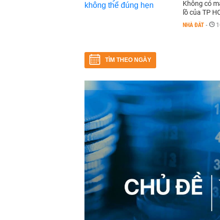
Không có mặ
lồ của TP H
NHÀ ĐẤT
-
1
TÌM THEO NGÀY