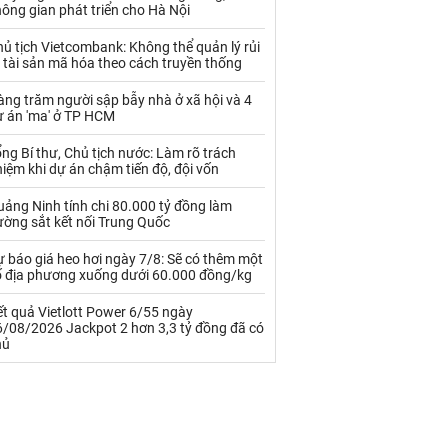
Palladium
Phân bón
ông gian phát triển cho Hà Nội
Rau - Củ -Quả
Sắt thép
ủ tịch Vietcombank: Không thể quản lý rủi
 tài sản mã hóa theo cách truyền thống
Sữa
ng trăm người sập bẫy nhà ở xã hội và 4
ự án 'ma' ở TP HCM
Than
Thức ăn chăn nuôi
ng Bí thư, Chủ tịch nước: Làm rõ trách
iệm khi dự án chậm tiến độ, đội vốn
Thủy hải sản khác
Tôm
ảng Ninh tính chi 80.000 tỷ đồng làm
Vàng
ường sắt kết nối Trung Quốc
 báo giá heo hơi ngày 7/8: Sẽ có thêm một
VLXD khác
Xăng dầu
ố địa phương xuống dưới 60.000 đồng/kg
Xi măng - Clynker
t quả Vietlott Power 6/55 ngày
6/08/2026 Jackpot 2 hơn 3,3 tỷ đồng đã có
hủ