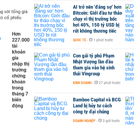
AI trở nên 'đáng sợ' hơn
g với tổng giá
Bitcoin: Giới đầu tư tháo
đó cổ phiếu
chạy vì thị trường bốc
hơi 40%, 150 tỷ USD bị
rút không thương tiếc
Hơn
227.000
QUỐC TẾ
-
1 phút trước
tài
khoản
Con gái tỷ phú Phạm
gia
Nhật Vượng lần đầu
nhập thị
tham gia vào hệ sinh
trường
thái Vingroup
chứng
khoán
KINH DOANH
-
27 phút trước
trong
tháng 7
Bamboo Capital và BCG
biến
Land bị hủy tư cách
động
công ty đại chúng
DOANH NGHIỆP
-
3 giờ trước