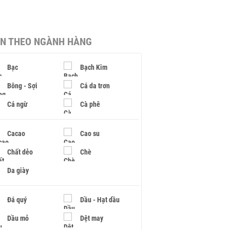
IN THEO NGÀNH HÀNG
Bạc
Bạch Kim
Bông - Sợi
Cá da trơn
Cá ngừ
Cà phê
Cacao
Cao su
Chất dẻo
Chè
Da giày
Đá quý
Dầu - Hạt dầu
Dầu mỏ
Dệt may