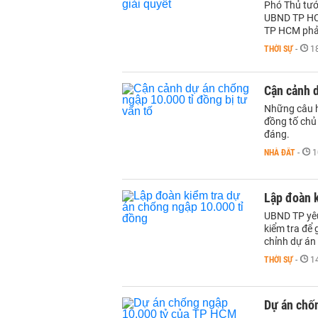
Phó Thủ tướ
UBND TP HCM
TP HCM phải 
THỜI SỰ
-
1
Cận cảnh d
Những câu h
đồng tố chủ
đáng.
NHÀ ĐẤT
-
1
Lập đoàn k
UBND TP yêu
kiểm tra để 
chỉnh dự án
THỜI SỰ
-
1
Dự án chố