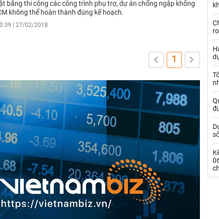
t bằng thi công các công trình phụ trợ, dự án chống ngập khổng
kh
CM không thể hoàn thành đúng kế hoạch.
Ch
0:39 | 27/02/2018
ro
Hà
d
1
Tổ
nh
Qu
đ
Dự
s
Kế
0
c