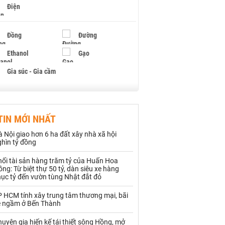
Điện
Đồng
Đường
Ethanol
Gạo
Gia súc - Gia cầm
Giấy
Gỗ
TIN MỚI NHẤT
Hạt điều
Hồ tiêu - Hạt tiêu
 Nội giao hơn 6 ha đất xây nhà xã hội
Khí đốt
ghìn tỷ đồng
hối tài sản hàng trăm tỷ của Huấn Hoa
Kim loại khác
Mắc ca
ng: Từ biệt thự 50 tỷ, dàn siêu xe hàng
hục tỷ đến vườn tùng Nhật đắt đỏ
Muối
Ngũ cốc
P HCM tính xây trung tâm thương mại, bãi
Nhựa - Hạt nhựa
e ngầm ở Bến Thành
uyên gia hiến kế tái thiết sông Hồng, mở