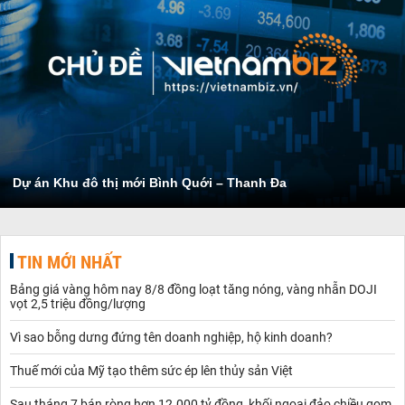
Dự án Khu đô thị mới Bình Quới – Thanh Đa
TIN MỚI NHẤT
Bảng giá vàng hôm nay 8/8 đồng loạt tăng nóng, vàng nhẫn DOJI
vọt 2,5 triệu đồng/lượng
Vì sao bỗng dưng đứng tên doanh nghiệp, hộ kinh doanh?
Thuế mới của Mỹ tạo thêm sức ép lên thủy sản Việt
Sau tháng 7 bán ròng hơn 12.000 tỷ đồng, khối ngoại đảo chiều gom