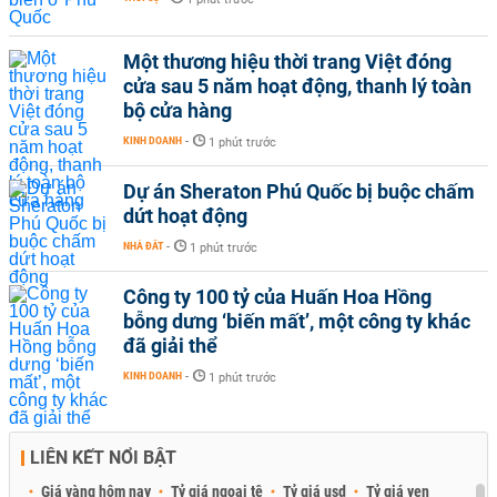
Một thương hiệu thời trang Việt đóng
cửa sau 5 năm hoạt động, thanh lý toàn
bộ cửa hàng
KINH DOANH
-
1 phút trước
Dự án Sheraton Phú Quốc bị buộc chấm
dứt hoạt động
NHÀ ĐẤT
-
1 phút trước
Công ty 100 tỷ của Huấn Hoa Hồng
bỗng dưng ‘biến mất’, một công ty khác
đã giải thể
KINH DOANH
-
1 phút trước
LIÊN KẾT NỔI BẬT
Giá vàng hôm nay
Tỷ giá ngoại tệ
Tỷ giá usd
Tỷ giá yen