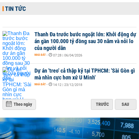
TIN TỨC
Thanh Đa trước bước ngoặt lớn: Khởi động dự
án gần 100.000 tỷ đồng sau 30 năm và nỗi lo
của người dân
NHÀ ĐẤT
-
07:28 | 06/04/2026
Dự án 'treo' cả thập kỷ tại TPHCM: 'Sài Gòn gì
mà nhìn cực hơn xứ U Minh'
NHÀ ĐẤT
-
14:12 | 23/12/2018
Theo ngày
TRƯỚC
SAU