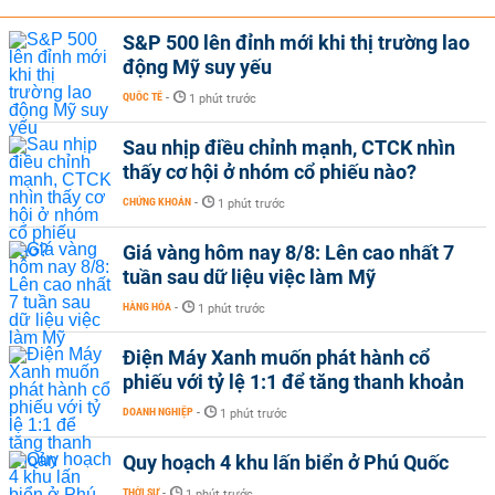
S&P 500 lên đỉnh mới khi thị trường lao
động Mỹ suy yếu
QUỐC TẾ
-
1 phút trước
Sau nhịp điều chỉnh mạnh, CTCK nhìn
thấy cơ hội ở nhóm cổ phiếu nào?
CHỨNG KHOÁN
-
1 phút trước
Giá vàng hôm nay 8/8: Lên cao nhất 7
tuần sau dữ liệu việc làm Mỹ
HÀNG HÓA
-
1 phút trước
Điện Máy Xanh muốn phát hành cổ
phiếu với tỷ lệ 1:1 để tăng thanh khoản
DOANH NGHIỆP
-
1 phút trước
Quy hoạch 4 khu lấn biển ở Phú Quốc
THỜI SỰ
-
1 phút trước