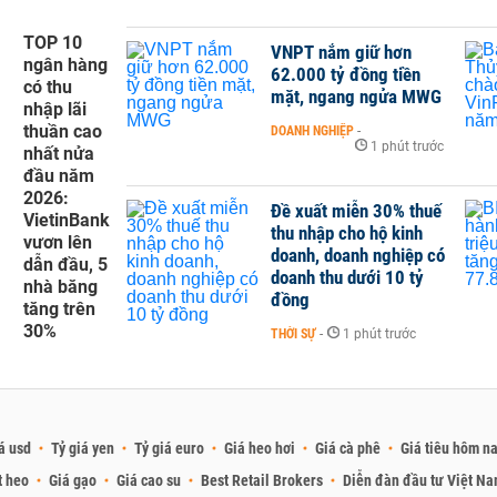
TOP 10
VNPT nắm giữ hơn
ngân hàng
62.000 tỷ đồng tiền
có thu
mặt, ngang ngửa MWG
nhập lãi
thuần cao
DOANH NGHIỆP
-
1 phút trước
nhất nửa
đầu năm
2026:
Đề xuất miễn 30% thuế
VietinBank
thu nhập cho hộ kinh
vươn lên
doanh, doanh nghiệp có
dẫn đầu, 5
doanh thu dưới 10 tỷ
nhà băng
đồng
tăng trên
30%
THỜI SỰ
-
1 phút trước
á usd
Tỷ giá yen
Tỷ giá euro
Giá heo hơi
Giá cà phê
Giá tiêu hôm n
t heo
Giá gạo
Giá cao su
Best Retail Brokers
Diễn đàn đầu tư Việt N