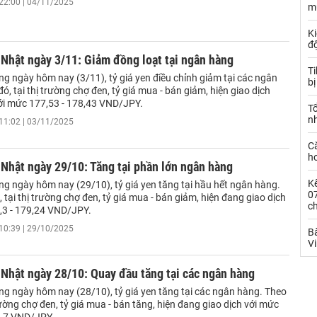
22:00 | 04/11/2025
m
Ki
đ
 Nhật ngày 3/11: Giảm đồng loạt tại ngân hàng
T
g ngày hôm nay (3/11), tỷ giá yen điều chỉnh giảm tại các ngân
bị
ó, tại thị trường chợ đen, tỷ giá mua - bán giảm, hiện giao dịch
ới mức 177,53 - 178,43 VND/JPY.
T
n
11:02 | 03/11/2025
C
ho
 Nhật ngày 29/10: Tăng tại phần lớn ngân hàng
Kế
ng ngày hôm nay (29/10), tỷ giá yen tăng tại hầu hết ngân hàng.
0
, tại thị trường chợ đen, tỷ giá mua - bán giảm, hiện đang giao dịch
c
,3 - 179,24 VND/JPY.
10:39 | 29/10/2025
Bà
V
 Nhật ngày 28/10: Quay đầu tăng tại các ngân hàng
ng ngày hôm nay (28/10), tỷ giá yen tăng tại các ngân hàng. Theo
trường chợ đen, tỷ giá mua - bán tăng, hiện đang giao dịch với mức