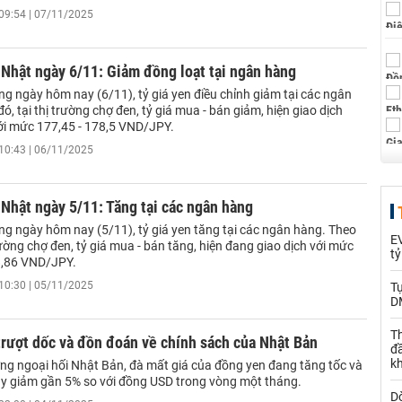
09:54 | 07/11/2025
 Nhật ngày 6/11: Giảm đồng loạt tại ngân hàng
g ngày hôm nay (6/11), tỷ giá yen điều chỉnh giảm tại các ngân
ó, tại thị trường chợ đen, tỷ giá mua - bán giảm, hiện giao dịch
ới mức 177,45 - 178,5 VND/JPY.
10:43 | 06/11/2025
 Nhật ngày 5/11: Tăng tại các ngân hàng
ng ngày hôm nay (5/11), tỷ giá yen tăng tại các ngân hàng. Theo
EV
trường chợ đen, tỷ giá mua - bán tăng, hiện đang giao dịch với mức
t
8,86 VND/JPY.
10:30 | 05/11/2025
T
D
Th
rượt dốc và đồn đoán về chính sách của Nhật Bản
đ
k
ờng ngoại hối Nhật Bản, đà mất giá của đồng yen đang tăng tốc và
ày giảm gần 5% so với đồng USD trong vòng một tháng.
Dò