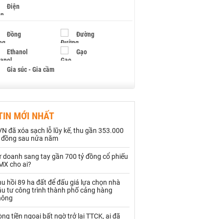
Điện
Đồng
Đường
Ethanol
Gạo
Gia súc - Gia cầm
Giấy
Gỗ
TIN MỚI NHẤT
Hạt điều
Hồ tiêu - Hạt tiêu
N đã xóa sạch lỗ lũy kế, thu gần 353.000
Khí đốt
ỷ đồng sau nửa năm
ự doanh sang tay gần 700 tỷ đồng cổ phiếu
Kim loại khác
Mắc ca
MX cho ai?
Muối
Ngũ cốc
u hồi 89 ha đất để đấu giá lựa chọn nhà
ầu tư công trình thành phố cảng hàng
Nhựa - Hạt nhựa
hông
ng tiền ngoại bất ngờ trở lại TTCK, ai đã