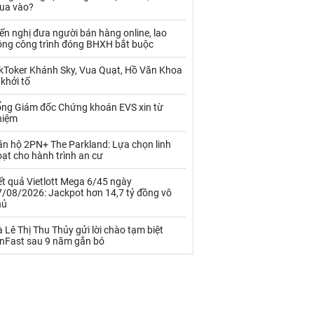
Palladium
Phân bón
ua vào?
Rau - Củ -Quả
Sắt thép
ến nghị đưa người bán hàng online, lao
ộng công trình đóng BHXH bắt buộc
Sữa
ikToker Khánh Sky, Vua Quạt, Hồ Văn Khoa
 khởi tố
Than
Thức ăn chăn nuôi
ổng Giám đốc Chứng khoán EVS xin từ
hiệm
Thủy hải sản khác
Tôm
ăn hộ 2PN+ The Parkland: Lựa chọn linh
Vàng
ạt cho hành trình an cư
t quả Vietlott Mega 6/45 ngày
VLXD khác
Xăng dầu
7/08/2026: Jackpot hơn 14,7 tỷ đồng vô
hủ
Xi măng - Clynker
 Lê Thị Thu Thủy gửi lời chào tạm biệt
inFast sau 9 năm gắn bó