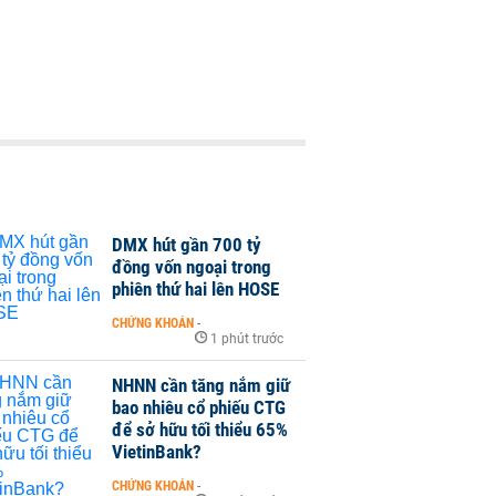
DMX hút gần 700 tỷ
đồng vốn ngoại trong
phiên thứ hai lên HOSE
CHỨNG KHOÁN
-
1 phút trước
NHNN cần tăng nắm giữ
bao nhiêu cổ phiếu CTG
để sở hữu tối thiểu 65%
VietinBank?
CHỨNG KHOÁN
-