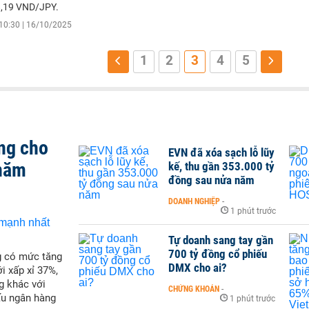
8,19 VND/JPY.
10:30 | 16/10/2025
1
2
3
4
5
ng cho
EVN đã xóa sạch lỗ lũy
 năm
kế, thu gần 353.000 tỷ
đồng sau nửa năm
DOANH NGHIỆP
-
1 phút trước
Tự doanh sang tay gần
700 tỷ đồng cổ phiếu
g có mức tăng
DMX cho ai?
i xấp xỉ 37%,
g khác với
CHỨNG KHOÁN
-
ấu ngân hàng
1 phút trước