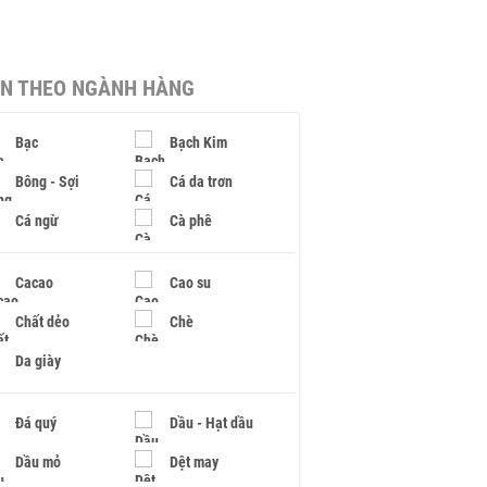
IN THEO NGÀNH HÀNG
Bạc
Bạch Kim
Bông - Sợi
Cá da trơn
Cá ngừ
Cà phê
Cacao
Cao su
Chất dẻo
Chè
Da giày
Đá quý
Dầu - Hạt dầu
Dầu mỏ
Dệt may