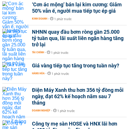
‘Cơn ác mộng’ bán lại kim cương: Giảm
50% vẫn ế, người mua tiếp tục ép giá
KINH DOANH
-
1 phút trước
NHNN quay đầu bơm ròng gần 25.000
tỷ tuần qua, lãi suất liên ngân hàng tăng
trở lại
TÀI CHÍNH
-
1 phút trước
Giá vàng tiếp tục tăng trong tuần này?
HÀNG HÓA
-
1 phút trước
Điện Máy Xanh thu hơn 356 tỷ đồng mỗi
ngày, đạt 62% kế hoạch năm sau 7
tháng
DOANH NGHIỆP
-
1 phút trước
Công ty mẹ sàn HOSE và HNX lãi hơn