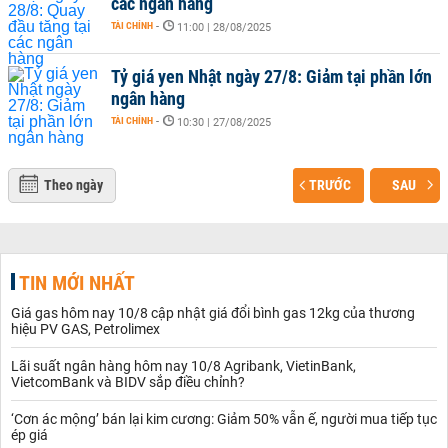
các ngân hàng
TÀI CHÍNH
-
11:00 | 28/08/2025
Tỷ giá yen Nhật ngày 27/8: Giảm tại phần lớn
ngân hàng
TÀI CHÍNH
-
10:30 | 27/08/2025
Theo ngày
TRƯỚC
SAU
TIN MỚI NHẤT
Giá gas hôm nay 10/8 cập nhật giá đổi bình gas 12kg của thương
hiệu PV GAS, Petrolimex
Lãi suất ngân hàng hôm nay 10/8 Agribank, VietinBank,
VietcomBank và BIDV sắp điều chỉnh?
‘Cơn ác mộng’ bán lại kim cương: Giảm 50% vẫn ế, người mua tiếp tục
ép giá