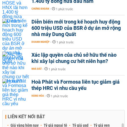
1.400 tỷ đồng nửa đầu năm
CHỨNG KHOÁN
-
1 phút trước
Diễn biến mới trong kế hoạch huy động
600 triệu USD của BSR ở dự án mở rộng
nhà máy Dung Quất
DOANH NGHIỆP
-
1 phút trước
Xác lập quyền của chủ sở hữu thế nào
khi xây lại chung cư hết niên hạn?
NHÀ ĐẤT
-
1 phút trước
Hoà Phát và Formosa liên tục giảm giá
thép HRC vì nhu cầu yếu
HÀNG HÓA
-
1 phút trước
LIÊN KẾT NỔI BẬT
Giá vàng hôm nay
Tỷ giá ngoại tệ
Tỷ giá usd
Tỷ giá yen