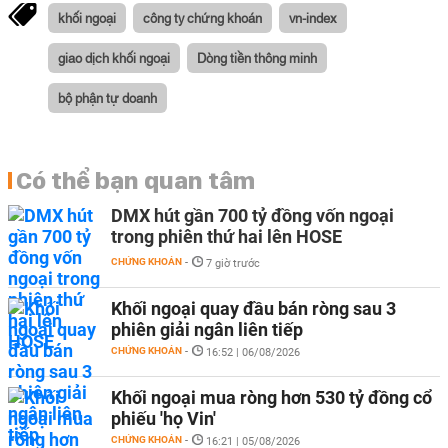
khối ngoại
công ty chứng khoán
vn-index
giao dịch khối ngoại
Dòng tiền thông minh
bộ phận tự doanh
Có thể bạn quan tâm
DMX hút gần 700 tỷ đồng vốn ngoại
trong phiên thứ hai lên HOSE
CHỨNG KHOÁN
-
7 giờ trước
Khối ngoại quay đầu bán ròng sau 3
phiên giải ngân liên tiếp
CHỨNG KHOÁN
-
16:52 | 06/08/2026
Khối ngoại mua ròng hơn 530 tỷ đồng cổ
phiếu 'họ Vin'
CHỨNG KHOÁN
-
16:21 | 05/08/2026