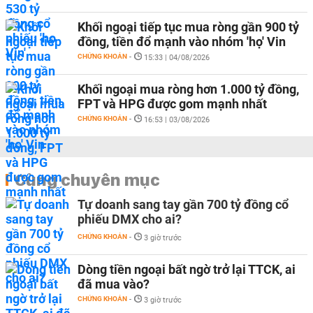
Khối ngoại tiếp tục mua ròng gần 900 tỷ
đồng, tiền đổ mạnh vào nhóm 'họ' Vin
CHỨNG KHOÁN
-
15:33 | 04/08/2026
Khối ngoại mua ròng hơn 1.000 tỷ đồng,
FPT và HPG được gom mạnh nhất
CHỨNG KHOÁN
-
16:53 | 03/08/2026
Cùng chuyên mục
Tự doanh sang tay gần 700 tỷ đồng cổ
phiếu DMX cho ai?
CHỨNG KHOÁN
-
3 giờ trước
Dòng tiền ngoại bất ngờ trở lại TTCK, ai
đã mua vào?
CHỨNG KHOÁN
-
3 giờ trước