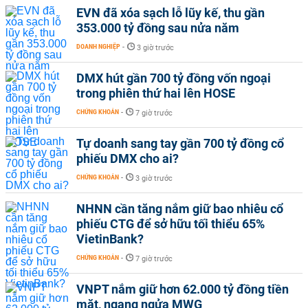
EVN đã xóa sạch lỗ lũy kế, thu gần
353.000 tỷ đồng sau nửa năm
DOANH NGHIỆP
-
3 giờ trước
DMX hút gần 700 tỷ đồng vốn ngoại
trong phiên thứ hai lên HOSE
CHỨNG KHOÁN
-
7 giờ trước
Tự doanh sang tay gần 700 tỷ đồng cổ
phiếu DMX cho ai?
CHỨNG KHOÁN
-
3 giờ trước
NHNN cần tăng nắm giữ bao nhiêu cổ
phiếu CTG để sở hữu tối thiểu 65%
VietinBank?
CHỨNG KHOÁN
-
7 giờ trước
VNPT nắm giữ hơn 62.000 tỷ đồng tiền
mặt, ngang ngửa MWG