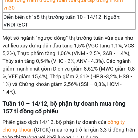
Diễn biến chỉ số thị trường tuần 10 - 14/12. Nguồn:
VNDIRECT
Một số ngành “ngược dòng” thị trường tuần vừa qua như
vật liệu xây dựng dẫn đầu tăng 1,5% (VGC tăng 1,1%, VCS
5,2%), Thực phẩm tăng 1,06% (VNM - 2.5%, SAB - 1.4%),
Thủy sản tăng 0,54% (VHC - 2%, ANV - 4.3%). Các ngành
giảm mạnh nhất gồm Dịch vụ giảm 8,62% (MWG giảm 0,8
%, VEF giảm 15,4%), Thép giảm 2,61% (HPG -3,2%, HSG -
1%) và Chứng khoán giảm 2,56% (SSI – 0,3%, HCM -
1,4%).
Tuần 10 – 14/12, bộ phận tự doanh mua ròng
157 tỉ đồng cổ phiếu
Phiên giao dịch 14/12, bộ phận tự doanh của
công ty
chứng khoán
(CTCK) mua ròng trở lại gần 3,3 tỉ đồng trên
toàn thị trường với khối lượng 1,1 triệu cp.