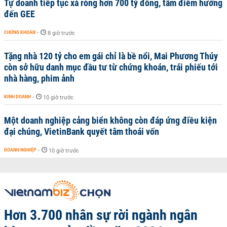
Tự doanh tiếp tục xả ròng hơn 700 tỷ đồng, tâm điểm hướng
đến GEE
CHỨNG KHOÁN
-
8 giờ trước
Tặng nhà 120 tỷ cho em gái chỉ là bề nổi, Mai Phương Thúy
còn sở hữu danh mục đầu tư từ chứng khoán, trái phiếu tới
nhà hàng, phim ảnh
KINH DOANH
-
10 giờ trước
Một doanh nghiệp cảng biển không còn đáp ứng điều kiện
đại chúng, VietinBank quyết tâm thoái vốn
DOANH NGHIỆP
-
10 giờ trước
Hơn 3.700 nhân sự rời ngành ngân