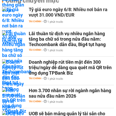
Cùng chuyên mục
Tỷ giá euro ngày 6/8: Nhiều nơi bán ra
vượt 31.000 VND/EUR
TÀI CHÍNH
-
1 phút trước
Lãi thuần từ dịch vụ nhiều ngân hàng
tăng ba chữ số trong nửa đầu năm:
Techcombank dẫn đầu, Big4 tụt hạng
TÀI CHÍNH
-
1 phút trước
Doanh nghiệp rút tiền mặt đến 300
triệu/ngày dễ dàng qua quét mã QR trên
ứng dụng TPBank Biz
TÀI CHÍNH
-
1 phút trước
Hơn 3.700 nhân sự rời ngành ngân hàng
sau nửa đầu năm 2026
TÀI CHÍNH
-
1 phút trước
UOB sẽ bán mảng quản lý tài sản cho