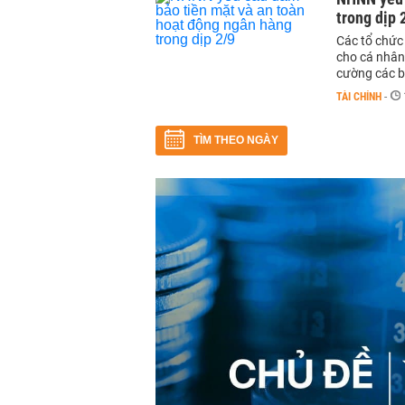
trong dịp 
Các tổ chức
cho cá nhân
cường các b
TÀI CHÍNH
-
TÌM THEO NGÀY