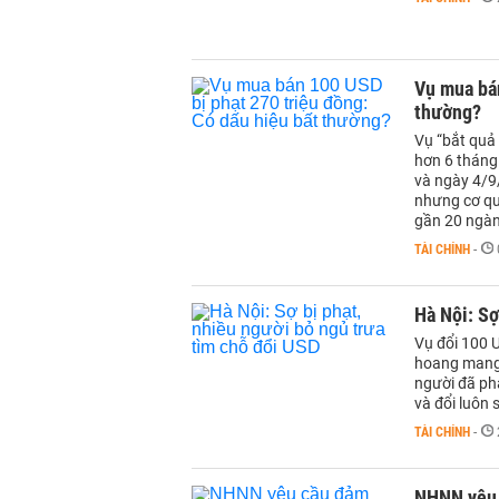
Vụ mua bán
thường?
Vụ “bắt quả
hơn 6 tháng
và ngày 4/9
nhưng cơ qu
gần 20 ngàn 
TÀI CHÍNH
-
Hà Nội: Sợ
Vụ đổi 100 U
hoang mang, 
người đã phả
và đổi luôn 
TÀI CHÍNH
-
NHNN yêu 