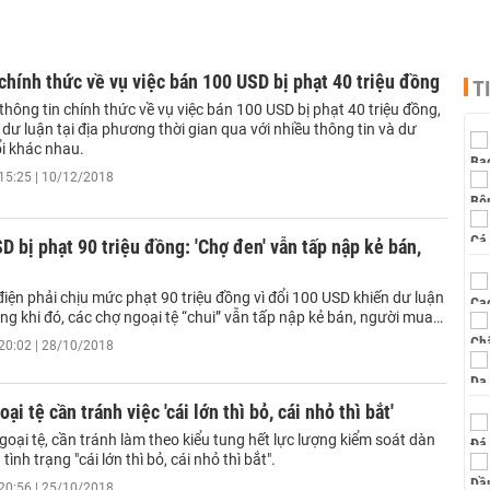
chính thức về vụ việc bán 100 USD bị phạt 40 triệu đồng
T
hông tin chính thức về vụ việc bán 100 USD bị phạt 40 triệu đồng,
dư luận tại địa phương thời gian qua với nhiều thông tin và dư
ổi khác nhau.
15:25 | 10/12/2018
D bị phạt 90 triệu đồng: 'Chợ đen' vẫn tấp nập kẻ bán,
iện phải chịu mức phạt 90 triệu đồng vì đổi 100 USD khiến dư luận
ng khi đó, các chợ ngoại tệ “chui” vẫn tấp nập kẻ bán, người mua…
20:02 | 28/10/2018
ại tệ cần tránh việc 'cái lớn thì bỏ, cái nhỏ thì bắt'
goại tệ, cần tránh làm theo kiểu tung hết lực lượng kiểm soát dàn
 tình trạng "cái lớn thì bỏ, cái nhỏ thì bắt".
20:56 | 25/10/2018