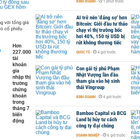
KINH DOANH
-
1 phút trước
AI trở nên 'đáng sợ' hơn
g với tổng giá
Bitcoin: Giới đầu tư tháo
đó cổ phiếu
chạy vì thị trường bốc
hơi 40%, 150 tỷ USD bị
rút không thương tiếc
Hơn
227.000
QUỐC TẾ
-
4 giờ trước
tài
khoản
Con gái tỷ phú Phạm
gia
Nhật Vượng lần đầu
nhập thị
tham gia vào hệ sinh
trường
thái Vingroup
chứng
khoán
KINH DOANH
-
4 giờ trước
trong
tháng 7
Bamboo Capital và BCG
biến
Land bị hủy tư cách
động
công ty đại chúng
DOANH NGHIỆP
-
6 giờ trước