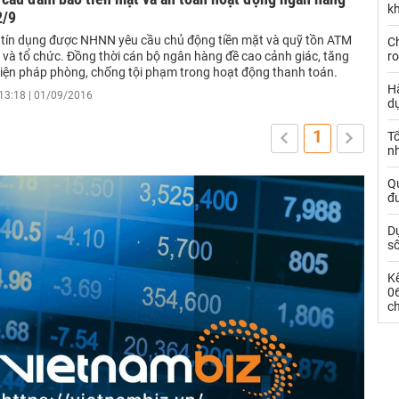
kh
2/9
 tín dụng được NHNN yêu cầu chủ động tiền mặt và quỹ tồn ATM
Ch
 và tổ chức. Đồng thời cán bộ ngân hàng đề cao cảnh giác, tăng
ro
iện pháp phòng, chống tội phạm trong hoạt động thanh toán.
Hà
13:18 | 01/09/2016
d
1
Tổ
nh
Qu
đ
Dự
s
Kế
0
c