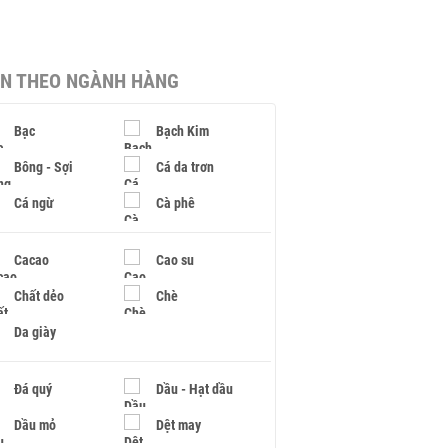
IN THEO NGÀNH HÀNG
Bạc
Bạch Kim
Bông - Sợi
Cá da trơn
Cá ngừ
Cà phê
Cacao
Cao su
Chất dẻo
Chè
Da giày
Đá quý
Dầu - Hạt dầu
Dầu mỏ
Dệt may