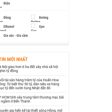
Điện
Đồng
Đường
Ethanol
Gạo
Gia súc - Gia cầm
Giấy
Gỗ
TIN MỚI NHẤT
Hạt điều
Hồ tiêu - Hạt tiêu
 Nội giao hơn 6 ha đất xây nhà xã hội
Khí đốt
ghìn tỷ đồng
hối tài sản hàng trăm tỷ của Huấn Hoa
Kim loại khác
Mắc ca
ng: Từ biệt thự 50 tỷ, dàn siêu xe hàng
hục tỷ đến vườn tùng Nhật đắt đỏ
Muối
Ngũ cốc
P HCM tính xây trung tâm thương mại, bãi
Nhựa - Hạt nhựa
e ngầm ở Bến Thành
uyên gia hiến kế tái thiết sông Hồng, mở