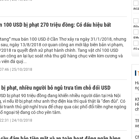
 100 USD bị phạt 270 triệu đồng: Có dấu hiệu bất
 tang” mua bán 100 USD ở Cần Thơ xảy ra ngày 31/1/2018, nhưng
 sau, ngày 13/8/2018 cơ quan công an mới lập biên bản vi phạm,
/2018 ra quyết định xử phạt hành chính. Tang vật chỉ 100 USD
an công an lại lục soát nhà thu giữ hàng chục viên kim cương và
viên đá quý...
07:46 | 25/10/2018
Hà
 bị phạt, nhiều người bỏ ngủ trưa tìm chỗ đổi USD
n
SD bị phạt 90 triệu đồng đang khiến nhiều người dân tại Hà Nội
K
vì nếu lỡ bị phạt như anh thợ điện kia thì quả thật là “đen đủi". Có
Hồ
i tranh thủ giờ nghỉ trưa để chạy qua các phố đổi tiền nghe ngóng
c
số ngoại tệ đang có cho yên tâm.
22:31 | 24/10/2018
T
x
Ch
cầu đảm bảo tiền mặt và an toàn hoạt động ngân hàng