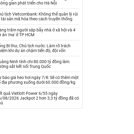
Palladium
Phân bón
ông gian phát triển cho Hà Nội
Rau - Củ -Quả
Sắt thép
ủ tịch Vietcombank: Không thể quản lý rủi
 tài sản mã hóa theo cách truyền thống
Sữa
ng trăm người sập bẫy nhà ở xã hội và 4
ự án 'ma' ở TP HCM
Than
Thức ăn chăn nuôi
ng Bí thư, Chủ tịch nước: Làm rõ trách
iệm khi dự án chậm tiến độ, đội vốn
Thủy hải sản khác
Tôm
ảng Ninh tính chi 80.000 tỷ đồng làm
Vàng
ường sắt kết nối Trung Quốc
 báo giá heo hơi ngày 7/8: Sẽ có thêm một
VLXD khác
Xăng dầu
ố địa phương xuống dưới 60.000 đồng/kg
Xi măng - Clynker
t quả Vietlott Power 6/55 ngày
6/08/2026 Jackpot 2 hơn 3,3 tỷ đồng đã có
hủ