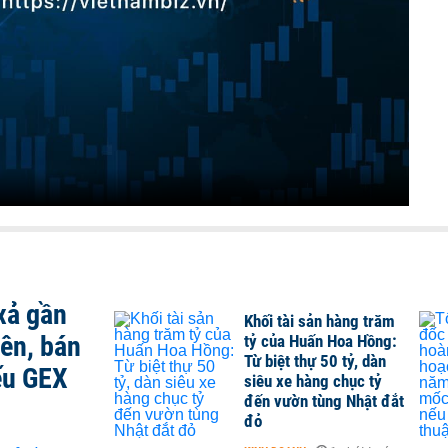
xả gần
Khối tài sản hàng trăm
iên, bán
tỷ của Huấn Hoa Hồng:
Từ biệt thự 50 tỷ, dàn
ếu GEX
siêu xe hàng chục tỷ
đến vườn tùng Nhật đắt
đỏ