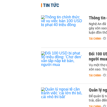
TIN TỨC
Thông tin 
Nghệ An đã t
gây xôn xao 
luận đồn th
TÀI CHÍNH
-
Đổi 100 US
người mua
Vụ một thợ đ
xôn xao. Tro
TÀI CHÍNH
-
Quản lý ngo
Để quản lý n
trải, dẫn đến
TÀI CHÍNH
-