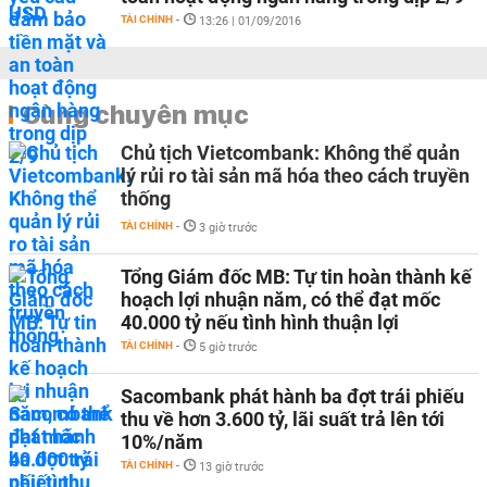
TÀI CHÍNH
-
13:26 | 01/09/2016
Cùng chuyên mục
Chủ tịch Vietcombank: Không thể quản
lý rủi ro tài sản mã hóa theo cách truyền
thống
TÀI CHÍNH
-
3 giờ trước
Tổng Giám đốc MB: Tự tin hoàn thành kế
hoạch lợi nhuận năm, có thể đạt mốc
40.000 tỷ nếu tình hình thuận lợi
TÀI CHÍNH
-
5 giờ trước
Sacombank phát hành ba đợt trái phiếu
thu về hơn 3.600 tỷ, lãi suất trả lên tới
10%/năm
TÀI CHÍNH
-
13 giờ trước