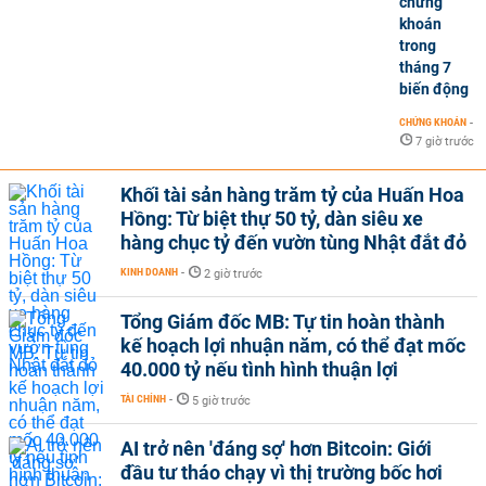
chứng
khoán
trong
tháng 7
biến động
CHỨNG KHOÁN
-
7 giờ trước
Khối tài sản hàng trăm tỷ của Huấn Hoa
Hồng: Từ biệt thự 50 tỷ, dàn siêu xe
hàng chục tỷ đến vườn tùng Nhật đắt đỏ
KINH DOANH
-
2 giờ trước
Tổng Giám đốc MB: Tự tin hoàn thành
kế hoạch lợi nhuận năm, có thể đạt mốc
40.000 tỷ nếu tình hình thuận lợi
TÀI CHÍNH
-
5 giờ trước
AI trở nên 'đáng sợ' hơn Bitcoin: Giới
đầu tư tháo chạy vì thị trường bốc hơi