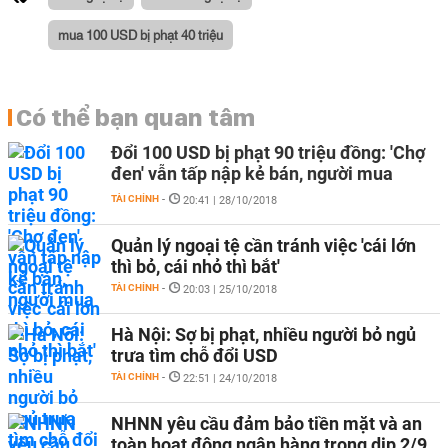
mua 100 USD bị phạt 40 triệu
Có thể bạn quan tâm
Đổi 100 USD bị phạt 90 triệu đồng: 'Chợ
đen' vẫn tấp nập kẻ bán, người mua
TÀI CHÍNH
-
20:41 | 28/10/2018
Quản lý ngoại tệ cần tránh việc 'cái lớn
thì bỏ, cái nhỏ thì bắt'
TÀI CHÍNH
-
20:03 | 25/10/2018
Hà Nội: Sợ bị phạt, nhiều người bỏ ngủ
trưa tìm chỗ đổi USD
TÀI CHÍNH
-
22:51 | 24/10/2018
NHNN yêu cầu đảm bảo tiền mặt và an
toàn hoạt động ngân hàng trong dịp 2/9