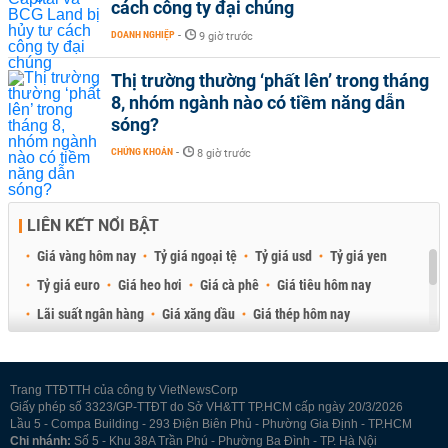
cách công ty đại chúng
DOANH NGHIỆP
-
9 giờ trước
Thị trường thường ‘phất lên’ trong tháng
8, nhóm ngành nào có tiềm năng dẫn
sóng?
CHỨNG KHOÁN
-
8 giờ trước
LIÊN KẾT NỔI BẬT
Giá vàng hôm nay
Tỷ giá ngoại tệ
Tỷ giá usd
Tỷ giá yen
Tỷ giá euro
Giá heo hơi
Giá cà phê
Giá tiêu hôm nay
Lãi suất ngân hàng
Giá xăng dầu
Giá thép hôm nay
Giá sầu riêng
Giá thịt heo
Giá gạo
Giá cao su
Best Retail Brokers
Diễn đàn đầu tư Việt Nam 2026
Trang TTĐTTH của công ty VietNewsCorp
Giấy phép số 3323/GP-TTĐT do Sở VH&TT TP.HCM cấp ngày 20/3/2026
Lầu 5 - Compa Building - 293 Điện Biên Phủ - Phường Gia Định - TP.HCM
Chi nhánh:
Số 5 - Khu 38A Trần Phú - Phường Ba Đình - TP. Hà Nội