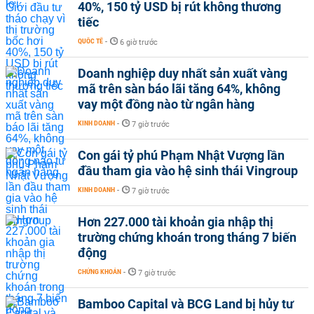
40%, 150 tỷ USD bị rút không thương
tiếc
QUỐC TẾ
-
6 giờ trước
Doanh nghiệp duy nhất sản xuất vàng
mã trên sàn báo lãi tăng 64%, không
vay một đồng nào từ ngân hàng
KINH DOANH
-
7 giờ trước
Con gái tỷ phú Phạm Nhật Vượng lần
đầu tham gia vào hệ sinh thái Vingroup
KINH DOANH
-
7 giờ trước
Hơn 227.000 tài khoản gia nhập thị
trường chứng khoán trong tháng 7 biến
động
CHỨNG KHOÁN
-
7 giờ trước
Bamboo Capital và BCG Land bị hủy tư