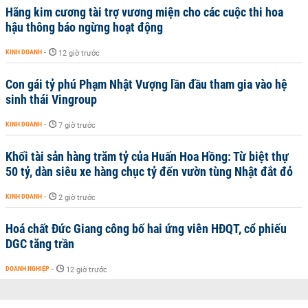
Hãng kim cương tài trợ vương miện cho các cuộc thi hoa
hậu thông báo ngừng hoạt động
KINH DOANH
-
12 giờ trước
Con gái tỷ phú Phạm Nhật Vượng lần đầu tham gia vào hệ
sinh thái Vingroup
KINH DOANH
-
7 giờ trước
Khối tài sản hàng trăm tỷ của Huấn Hoa Hồng: Từ biệt thự
50 tỷ, dàn siêu xe hàng chục tỷ đến vườn tùng Nhật đắt đỏ
KINH DOANH
-
2 giờ trước
Hoá chất Đức Giang công bố hai ứng viên HĐQT, cổ phiếu
DGC tăng trần
DOANH NGHIỆP
-
12 giờ trước