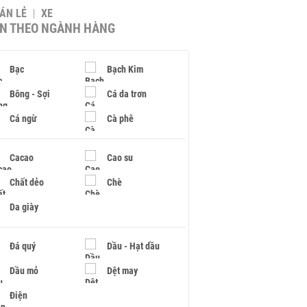
BÁN LẺ
XE
IN THEO NGÀNH HÀNG
Bạc
Bạch Kim
Bông - Sợi
Cá da trơn
Cá ngừ
Cà phê
Cacao
Cao su
Chất dẻo
Chè
Da giày
Đá quý
Dầu - Hạt dầu
Dầu mỏ
Dệt may
Điện