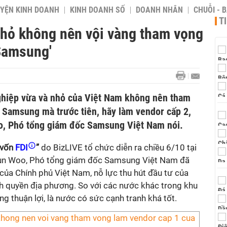
YỆN KINH DOANH
KINH DOANH SỐ
DOANH NHÂN
CHUỖI - 
T
nhỏ không nên vội vàng tham vọng
Samsung'
ghiệp vừa và nhỏ của Việt Nam không nên tham
 Samsung mà trước tiên, hãy làm vendor cấp 2,
o, Phó tổng giám đốc Samsung Việt Nam nói.
 vốn
FDI
”
do BizLIVE tổ chức diễn ra chiều 6/10 tại
yun Woo, Phó tổng giám đốc Samsung Việt Nam đã
của Chính phủ Việt Nam, nỗ lực thu hút đầu tư của
h quyền địa phương. So với các nước khác trong khu
g thuận lợi, là nước có sức cạnh tranh khá tốt.