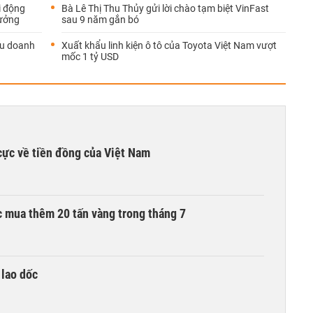
i động
Bà Lê Thị Thu Thủy gửi lời chào tạm biệt VinFast
xưởng
sau 9 năm gắn bó
ếu doanh
Xuất khẩu linh kiện ô tô của Toyota Việt Nam vượt
mốc 1 tỷ USD
cực về tiền đồng của Việt Nam
 mua thêm 20 tấn vàng trong tháng 7
 lao dốc