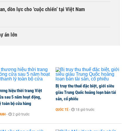
an, dồn lực cho ‘cuộc chiến’ tại Việt Nam
dự án lớn
umer, BSR, MBBank chốt quyền, tỷ lệ cao nhất 100%
 kinh doanh ngoại hối nửa đầu năm 2026:
Bị truy thu thuế đặc biệt, giới siêu
ơng hiệu thời trang Việt
 đầu nhóm tư nhân
giàu Trung Quốc hoảng loạn bán tài
ửa sau 5 năm hoạt động,
sản, cổ phiếu
ý toàn bộ cửa hàng
QUỐC TẾ
-
18 giờ trước
OANH
-
2 giờ trước
 nghiệp, hộ kinh doanh?