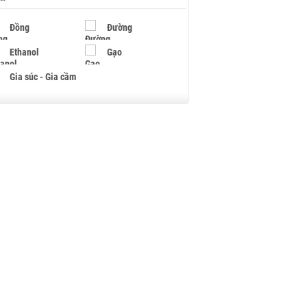
Đồng
Đường
Ethanol
Gạo
Gia súc - Gia cầm
Giấy
Gỗ
Hạt điều
Hồ tiêu - Hạt tiêu
Khí đốt
Kim loại khác
Mắc ca
Muối
Ngũ cốc
Nhựa - Hạt nhựa
Palladium
Phân bón