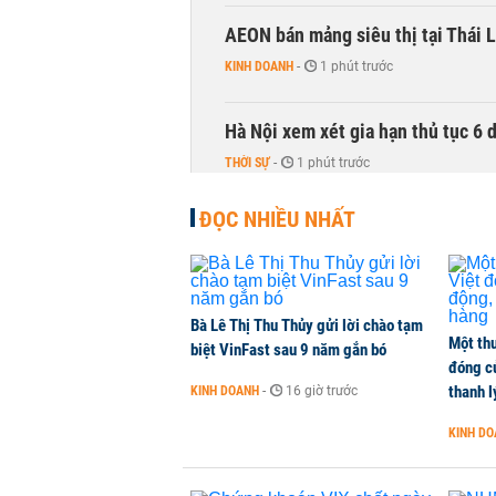
AEON bán mảng siêu thị tại Thái L
KINH DOANH
-
1 phút trước
Hà Nội xem xét gia hạn thủ tục 6 
THỜI SỰ
-
1 phút trước
ĐỌC NHIỀU NHẤT
Lịch cổ tức tuần tới: Masan Cons
DOANH NGHIỆP
-
1 phút trước
TOP 10 ngân hàng lãi lớn nhất từ
Bà Lê Thị Thu Thủy gửi lời chào tạm
Một thư
Vietcombank quán quân, ACB dẫn
biệt VinFast sau 9 năm gắn bó
đóng c
TÀI CHÍNH
-
1 phút trước
thanh l
KINH DOANH
-
16 giờ trước
KINH D
Vì sao bỗng dưng đứng tên doanh
KINH DOANH
-
1 phút trước