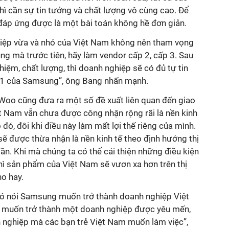
ì cần sự tin tưởng và chất lượng vô cùng cao. Để
 đáp ứng được là một bài toán không hề đơn giản.
hiệp vừa và nhỏ của Việt Nam không nên tham vọng
g mà trước tiên, hãy làm vendor cấp 2, cấp 3. Sau
ghiệm, chất lượng, thì doanh nghiệp sẽ có đủ tự tin
p 1 của Samsung”, ông Bang nhấn mạnh.
 Woo cũng đưa ra một số đề xuất liên quan đến giao
ệt Nam vẫn chưa được công nhận rộng rãi là nền kinh
 đó, đôi khi điều này làm mất lợi thế riêng của mình.
ẽ được thừa nhận là nền kinh tế theo định hướng thị
ần. Khi mà chúng ta có thể cải thiện những điều kiện
thì sản phẩm của Việt Nam sẽ vươn xa hơn trên thị
ho hay.
có nói Samsung muốn trở thành doanh nghiệp Việt
 muốn trở thành một doanh nghiệp được yêu mến,
h nghiệp mà các bạn trẻ Việt Nam muốn làm việc”,