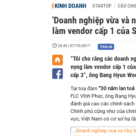
KINH DOANH
STARTUP
CÂU CHU
'Doanh nghiệp vừa và 
làm vendor cấp 1 của 
20:43 | 07/10/2017
Chia sẻ
“Tôi cho rằng các doanh n
vọng làm vendor cấp 1 của
cấp 3”, ông Bang Hyun Wo
Tại toạ đàm
“30 năm lan toả
FLC Vĩnh Phúc, ông Bang H
đánh giá cao các chính sách 
Chính phủ cũng như của chín
vực, Việt Nam có cơ sở hạ tần