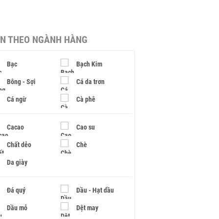
IN THEO NGÀNH HÀNG
Bạc
Bạch Kim
Bông - Sợi
Cá da trơn
Cá ngừ
Cà phê
Cacao
Cao su
Chất dẻo
Chè
Da giày
Đá quý
Dầu - Hạt dầu
Dầu mỏ
Dệt may