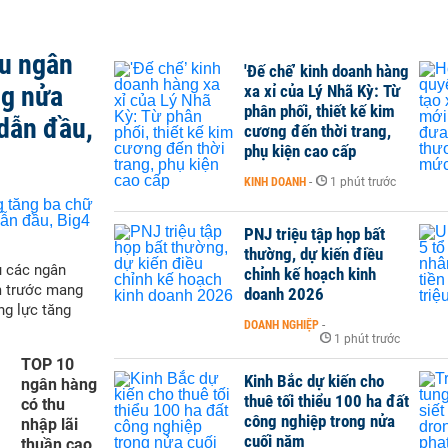
ều ngân
'Đế chế’ kinh doanh hàng
ng nửa
xa xỉ của Lý Nhã Kỳ: Từ
phân phối, thiết kế kim
dẫn đầu,
cương đến thời trang,
phụ kiện cao cấp
KINH DOANH
-
1 phút trước
PNJ triệu tập họp bất
thường, dự kiến điều
ụ các ngân
chỉnh kế hoạch kinh
m trước mang
doanh 2026
ng lực tăng
DOANH NGHIỆP
-
1 phút trước
TOP 10
Kinh Bắc dự kiến cho
ngân hàng
thuê tối thiểu 100 ha đất
có thu
công nghiệp trong nửa
nhập lãi
cuối năm
thuần cao