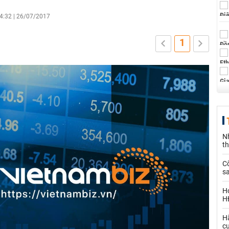
4:32 | 26/07/2017
1
N
t
C
sa
H
H
H
c