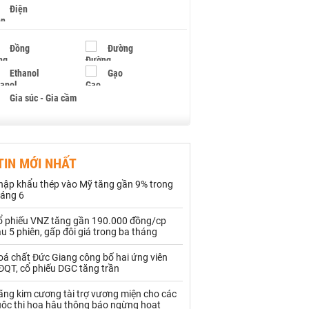
Điện
Đồng
Đường
Ethanol
Gạo
Gia súc - Gia cầm
Giấy
Gỗ
TIN MỚI NHẤT
Hạt điều
Hồ tiêu - Hạt tiêu
hập khẩu thép vào Mỹ tăng gần 9% trong
Khí đốt
háng 6
ổ phiếu VNZ tăng gần 190.000 đồng/cp
Kim loại khác
Mắc ca
u 5 phiên, gấp đôi giá trong ba tháng
Muối
Ngũ cốc
oá chất Đức Giang công bố hai ứng viên
ĐQT, cổ phiếu DGC tăng trần
Nhựa - Hạt nhựa
ãng kim cương tài trợ vương miện cho các
uộc thi hoa hậu thông báo ngừng hoạt