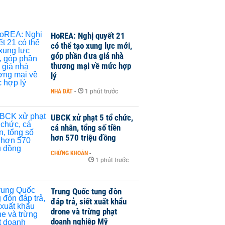
HoREA: Nghị quyết 21
có thể tạo xung lực mới,
góp phần đưa giá nhà
thương mại về mức hợp
lý
NHÀ ĐẤT
-
1 phút trước
UBCK xử phạt 5 tổ chức,
cá nhân, tổng số tiền
hơn 570 triệu đồng
CHỨNG KHOÁN
-
1 phút trước
Trung Quốc tung đòn
đáp trả, siết xuất khẩu
drone và trừng phạt
doanh nghiệp Mỹ