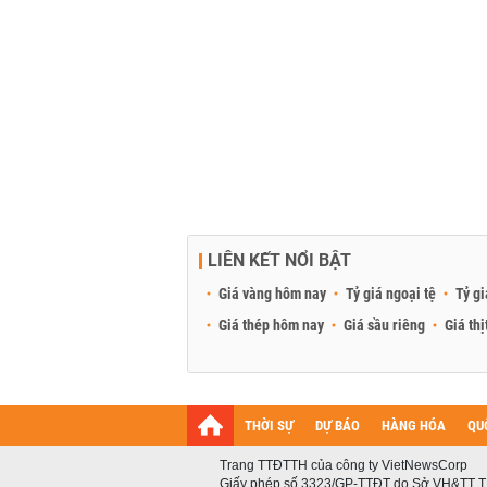
LIÊN KẾT NỔI BẬT
Giá vàng hôm nay
Tỷ giá ngoại tệ
Tỷ gi
Giá thép hôm nay
Giá sầu riêng
Giá thị
THỜI SỰ
DỰ BÁO
HÀNG HÓA
QU
Trang TTĐTTH của công ty VietNewsCorp
Giấy phép số 3323/GP-TTĐT do Sở VH&TT T