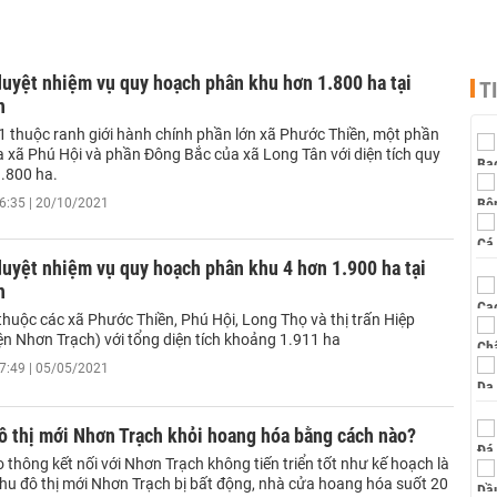
uyệt nhiệm vụ quy hoạch phân khu hơn 1.800 ha tại
T
h
1 thuộc ranh giới hành chính phần lớn xã Phước Thiền, một phần
a xã Phú Hội và phần Đông Bắc của xã Long Tân với diện tích quy
.800 ha.
6:35 | 20/10/2021
uyệt nhiệm vụ quy hoạch phân khu 4 hơn 1.900 ha tại
h
thuộc các xã Phước Thiền, Phú Hội, Long Thọ và thị trấn Hiệp
n Nhơn Trạch) với tổng diện tích khoảng 1.911 ha
7:49 | 05/05/2021
ô thị mới Nhơn Trạch khỏi hoang hóa bằng cách nào?
 thông kết nối với Nhơn Trạch không tiến triển tốt như kế hoạch là
khu đô thị mới Nhơn Trạch bị bất động, nhà cửa hoang hóa suốt 20