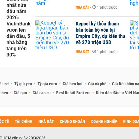
nhất nửa
NHÀ ĐẤT
-
1 phút trước
đầu năm
2026:
Keppel ký thỏa thuận
VietinBank
bán toàn bộ vốn tại
vươn lên
Empire City, dự kiến thu
dẫn đầu, 5
về 270 triệu USD
nhà băng
tăng trên
NHÀ ĐẤT
-
1 phút trước
30%
á usd
Tỷ giá yen
Tỷ giá euro
Giá heo hơi
Giá cà phê
Giá tiêu hôm n
t heo
Giá gạo
Giá cao su
Best Retail Brokers
Diễn đàn đầu tư Việt N
ỐC TẾ
TÀI CHÍNH
NHÀ ĐẤT
CHỨNG KHOÁN
DOANH NGHIỆP
KINH DO
P.HCM cấp ngày 20/3/2026