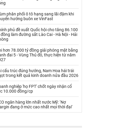
Palladium
Phân bón
ộng
Rau - Củ -Quả
Sắt thép
ùm phân phối ô tô hạng sang lãi đậm khi
huyển hướng buôn xe VinFast
Sữa
hính phủ đề xuất Quốc hội cho tăng 86.100
 đồng làm đường sắt Lào Cai - Hà Nội - Hải
hòng
Than
Thức ăn chăn nuôi
hi hơn 78.000 tỷ đồng giải phóng mặt bằng
Thủy hải sản khác
Tôm
nh đai 5 - Vùng Thủ đô, thực hiện từ năm
027
Vàng
i cấu trúc đúng hướng, Nam Hoa hái trái
gọt trong kết quả kinh doanh nửa đầu 2026
VLXD khác
Xăng dầu
oanh nghiệp 'họ FPT' chốt ngày nhận cổ
Xi măng - Clynker
ức 10.000 đồng/cp
EO ngân hàng lớn nhất nước Mỹ: ‘Nợ
rgin đang ở mức cao nhất mọi thời đại’