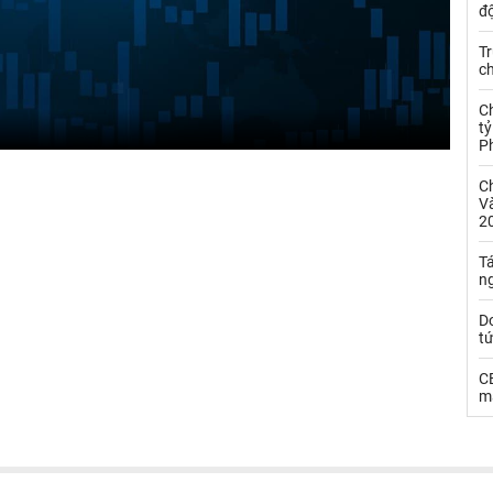
đ
Tr
c
C
tỷ
P
C
Và
2
Tá
n
D
t
C
ma