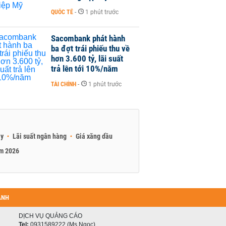
QUỐC TẾ
-
1 phút trước
Sacombank phát hành
ba đợt trái phiếu thu về
hơn 3.600 tỷ, lãi suất
trả lên tới 10%/năm
TÀI CHÍNH
-
1 phút trước
ay
Lãi suất ngân hàng
Giá xăng dầu
am 2026
ANH
DỊCH VỤ QUẢNG CÁO
Tel:
0931589222 (Ms Ngọc)