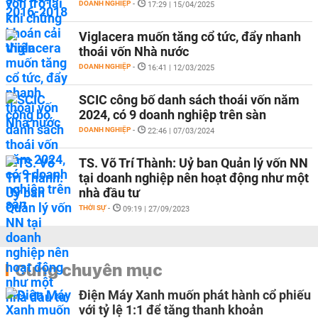
DOANH NGHIỆP
-
17:29 | 15/04/2025
Viglacera muốn tăng cổ tức, đẩy nhanh
thoái vốn Nhà nước
DOANH NGHIỆP
-
16:41 | 12/03/2025
SCIC công bố danh sách thoái vốn năm
2024, có 9 doanh nghiệp trên sàn
DOANH NGHIỆP
-
22:46 | 07/03/2024
TS. Võ Trí Thành: Uỷ ban Quản lý vốn NN
tại doanh nghiệp nên hoạt động như một
nhà đầu tư
THỜI SỰ
-
09:19 | 27/09/2023
Cùng chuyên mục
Điện Máy Xanh muốn phát hành cổ phiếu
với tỷ lệ 1:1 để tăng thanh khoản