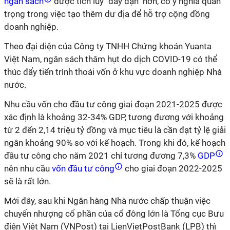
ngân sách
được tích lũy "dày dặn" hơn, có ý nghĩa quan
trọng trong việc tạo thêm dư địa để hỗ trợ cộng đồng
doanh nghiệp.
Theo đại diện của Công ty TNHH Chứng khoán Yuanta
Việt Nam, ngân sách thâm hụt do dịch COVID-19 có thể
thúc đẩy tiến trình thoái vốn ở khu vực doanh nghiệp Nhà
nước.
Nhu cầu vốn cho đầu tư công giai đoạn 2021-2025 được
xác định là khoảng 32-34% GDP, tương đương với khoảng
từ 2 đến 2,14 triệu tỷ đồng và mục tiêu là cần đạt tỷ lệ giải
ngân khoảng 90% so với kế hoạch. Trong khi đó, kế hoạch
đầu tư công cho năm 2021 chỉ tương đương 7,3%
GDP
nên nhu cầu
vốn đầu tư công
cho giai đoạn 2022-2025
sẽ là rất lớn.
Mới đây, sau khi Ngân hàng Nhà nước chấp thuận việc
chuyển nhượng cổ phần của cổ đông lớn là Tổng cục Bưu
điện Việt Nam (VNPost) tại LienVietPostBank (LPB) thì