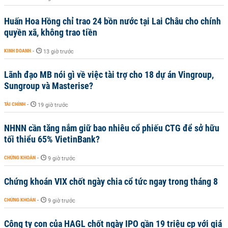
Huấn Hoa Hồng chỉ trao 24 bồn nước tại Lai Châu cho chính
quyền xã, không trao tiền
KINH DOANH
-
13 giờ trước
Lãnh đạo MB nói gì về việc tài trợ cho 18 dự án Vingroup,
Sungroup và Masterise?
TÀI CHÍNH
-
19 giờ trước
NHNN cần tăng nắm giữ bao nhiêu cổ phiếu CTG để sở hữu
tối thiểu 65% VietinBank?
CHỨNG KHOÁN
-
9 giờ trước
Chứng khoán VIX chốt ngày chia cổ tức ngay trong tháng 8
CHỨNG KHOÁN
-
9 giờ trước
Công ty con của HAGL chốt ngày IPO gần 19 triệu cp với giá