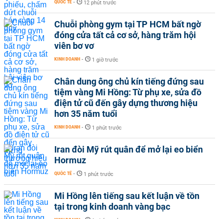
QUỐC TẾ
-
12 phút trước
Chuỗi phòng gym tại TP HCM bất ngờ
đóng cửa tất cả cơ sở, hàng trăm hội
viên bơ vơ
KINH DOANH
-
1 giờ trước
Chân dung ông chủ kín tiếng đứng sau
tiệm vàng Mi Hồng: Từ phụ xe, sửa đồ
điện tử cũ đến gây dựng thương hiệu
hơn 35 năm tuổi
KINH DOANH
-
1 phút trước
Iran đòi Mỹ rút quân để mở lại eo biển
Hormuz
QUỐC TẾ
-
1 phút trước
Mi Hồng lên tiếng sau kết luận về tồn
tại trong kinh doanh vàng bạc