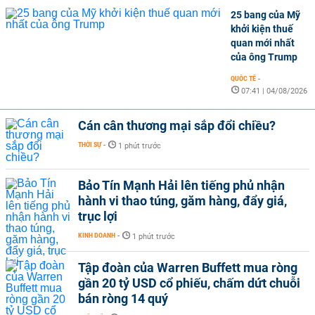
25 bang của Mỹ
khởi kiện thuế
quan mới nhất
của ông Trump
QUỐC TẾ
-
07:41 | 04/08/2026
Cán cân thương mại sắp đổi chiều?
THỜI SỰ
-
1 phút trước
Bảo Tín Mạnh Hải lên tiếng phủ nhận
hành vi thao túng, găm hàng, đẩy giá,
trục lợi
KINH DOANH
-
1 phút trước
Tập đoàn của Warren Buffett mua ròng
gần 20 tỷ USD cổ phiếu, chấm dứt chuỗi
bán ròng 14 quý