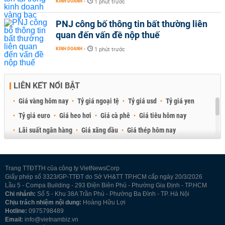
KINH DOANH
-
1 phút trước
PNJ công bố thông tin bất thường liên
quan đến vấn đề nộp thuế
KINH DOANH
-
1 phút trước
LIÊN KẾT NỔI BẬT
Giá vàng hôm nay
Tỷ giá ngoại tệ
Tỷ giá usd
Tỷ giá yen
Tỷ giá euro
Giá heo hơi
Giá cà phê
Giá tiêu hôm nay
Lãi suất ngân hàng
Giá xăng dầu
Giá thép hôm nay
Giá sầu riêng
Giá thịt heo
Giá gạo
Giá cao su
Best Retail Brokers
Diễn đàn đầu tư Việt Nam 2026
Trang TTĐTTH của công ty VietNewsCorp
Giấy phép số 3323/GP-TTĐT do Sở VH&TT TP.HCM cấp ngày 20/3/2026
Lầu 5 - Compa Building - 293 Điện Biên Phủ - Phường Gia Định - TP.HCM
Chi nhánh:
Số 5 - Khu 38A Trần Phú - Phường Ba Đình - TP. Hà Nội
Chịu trách nhiệm nội dung:
Hoàng Hữu Lợi
Hotline:
0975798489
Email:
info@vietnambiz.vn