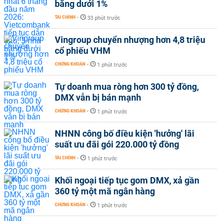
băng dưới 1%
TÀI CHÍNH
-
33 phút trước
Vingroup chuyển nhượng hơn 4,8 triệu
cổ phiếu VHM
CHỨNG KHOÁN
-
1 phút trước
Tự doanh mua ròng hơn 300 tỷ đồng,
DMX vẫn bị bán mạnh
CHỨNG KHOÁN
-
1 phút trước
NHNN công bố điều kiện 'hưởng' lãi
suất ưu đãi gói 220.000 tỷ đồng
TÀI CHÍNH
-
1 phút trước
Khối ngoại tiếp tục gom DMX, xả gần
360 tỷ một mã ngân hàng
CHỨNG KHOÁN
-
1 phút trước