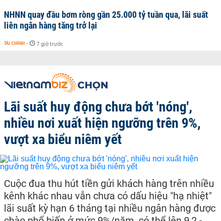
NHNN quay đầu bơm ròng gần 25.000 tỷ tuần qua, lãi suất
liên ngân hàng tăng trở lại
TÀI CHÍNH
-
7 giờ trước
Lãi suất huy động chưa bớt 'nóng',
nhiều nơi xuất hiện ngưỡng trên 9%,
vượt xa biểu niêm yết
Cuộc đua thu hút tiền gửi khách hàng trên nhiều
kênh khác nhau vẫn chưa có dấu hiệu "hạ nhiệt"
lãi suất kỳ hạn 6 tháng tại nhiều ngân hàng được
chào phổ biến ở mức 9%/năm, có thể lên 9,2 -