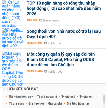
TOP 10 ngân hàng có tổng thu nhập
hoạt động (TOI) cao nhất nửa đầu năm
2026
TÀI CHÍNH
-
28 phút trước
Sóng thoái vốn Nhà nước có trở lại sau
Quyết định 40?
CHỨNG KHOÁN
-
1 phút trước
Một công ty quản lý quỹ sắp đổi tên
thành OCB Capital, Phó Tổng OCBS
được đề cử làm Chủ tịch
CHỨNG KHOÁN
-
1 phút trước
LIÊN KẾT NỔI BẬT
Giá vàng hôm nay
Tỷ giá ngoại tệ
Tỷ giá usd
Tỷ giá yen
Tỷ giá euro
Giá heo hơi
Giá cà phê
Giá tiêu hôm nay