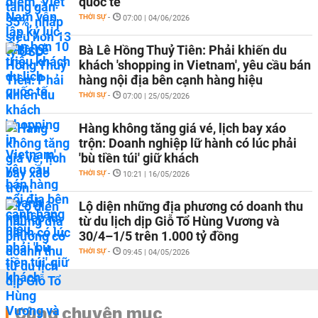
quốc tế
THỜI SỰ
-
07:00 | 04/06/2026
Bà Lê Hồng Thuỷ Tiên: Phải khiến du
khách 'shopping in Vietnam', yêu cầu bán
hàng nội địa bên cạnh hàng hiệu
THỜI SỰ
-
07:00 | 25/05/2026
Hàng không tăng giá vé, lịch bay xáo
trộn: Doanh nghiệp lữ hành có lúc phải
'bù tiền túi' giữ khách
THỜI SỰ
-
10:21 | 16/05/2026
Lộ diện những địa phương có doanh thu
từ du lịch dịp Giỗ Tổ Hùng Vương và
30/4–1/5 trên 1.000 tỷ đồng
THỜI SỰ
-
09:45 | 04/05/2026
Cùng chuyên mục