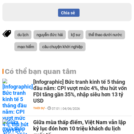
Chia sẻ
du lịch
nguyễn đức hải
kỹ sư
thể thao dưới nước
mạo hiểm
câu chuyện khởi nghiệp
Có thể bạn quan tâm
[Infographic] Bức tranh kinh tế 5 tháng
đầu năm: CPI vượt mức 4%, thu hút vốn
FDI tăng gần 35%, nhập siêu hơn 13 tỷ
USD
THỜI SỰ
-
07:01 | 04/06/2026
Giữa mùa thấp điểm, Việt Nam vẫn lập
kỷ lục đón hơn 10 triệu khách du lịch