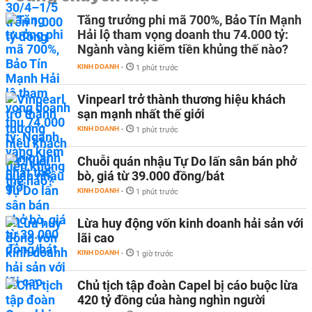
Tăng trưởng phi mã 700%, Bảo Tín Mạnh
Hải lộ tham vọng doanh thu 74.000 tỷ:
Ngành vàng kiếm tiền khủng thế nào?
KINH DOANH
-
1 phút trước
Vinpearl trở thành thương hiệu khách
sạn mạnh nhất thế giới
KINH DOANH
-
1 phút trước
Chuỗi quán nhậu Tự Do lấn sân bán phở
bò, giá từ 39.000 đồng/bát
KINH DOANH
-
1 phút trước
Lừa huy động vốn kinh doanh hải sản với
lãi cao
KINH DOANH
-
1 giờ trước
Chủ tịch tập đoàn Capel bị cáo buộc lừa
420 tỷ đồng của hàng nghìn người