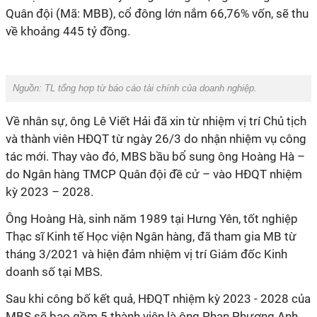
Quân đội (Mã: MBB), cổ đông lớn nắm 66,76% vốn, sẽ thu
về khoảng 445 tỷ đồng.
Nguồn: TL tổng hợp từ báo cáo tài chính của doanh nghiệp.
Về nhân sự, ông Lê Viết Hải đã xin từ nhiệm vị trí Chủ tịch
và thành viên HĐQT từ ngày 26/3 do nhận nhiệm vụ công
tác mới. Thay vào đó, MBS bầu bổ sung ông Hoàng Hà –
do Ngân hàng TMCP Quân đội đề cử – vào HĐQT nhiệm
kỳ 2023 – 2028.
Ông Hoàng Hà, sinh năm 1989 tại Hưng Yên, tốt nghiệp
Thạc sĩ Kinh tế Học viện Ngân hàng, đã tham gia MB từ
tháng 3/2021 và hiện đảm nhiệm vị trí Giám đốc Kinh
doanh số tại MBS.
Sau khi công bố kết quả, HĐQT nhiệm kỳ 2023 - 2028 của
MBS sẽ bao gồm 5 thành viên là ông Phan Phương Anh,