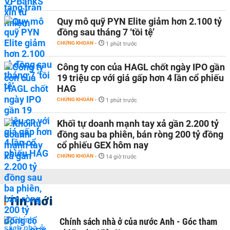
Quy mô quỹ PYN Elite giảm hơn 2.100 tỷ
đồng sau tháng 7 ‘tồi tệ’
CHỨNG KHOÁN
-
1 phút trước
Công ty con của HAGL chốt ngày IPO gần
19 triệu cp với giá gấp hơn 4 lần cổ phiếu
HAG
CHỨNG KHOÁN
-
1 phút trước
Khối tự doanh mạnh tay xả gần 2.200 tỷ
đồng sau ba phiên, bán ròng 200 tỷ đồng
cổ phiếu GEX hôm nay
CHỨNG KHOÁN
-
14 giờ trước
Tin mới
Chính sách nhà ở của nước Anh - Góc tham