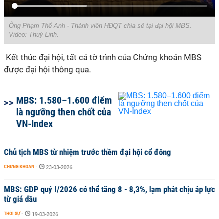
Ông Phạm Thế Anh - Thành viên HĐQT chia sẻ tại đại hội MBS.
Video: Thuỳ Linh.
Kết thúc đại hội, tất cả tờ trình của Chứng khoán MBS
được đại hội thông qua.
MBS: 1.580–1.600 điểm
là ngưỡng then chốt của
VN-Index
Chủ tịch MBS từ nhiệm trước thềm đại hội cổ đông
CHỨNG KHOÁN
-
23-03-2026
MBS: GDP quý I/2026 có thể tăng 8 - 8,3%, lạm phát chịu áp lực
từ giá dầu
THỜI SỰ
-
19-03-2026