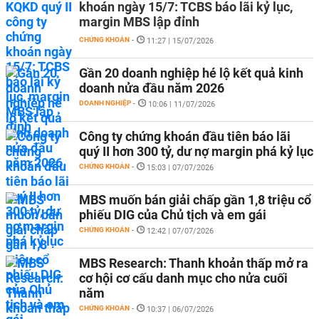
khoán ngày 15/7: TCBS báo lãi kỷ lục,
margin MBS lập đỉnh
CHỨNG KHOÁN
-
11:27 | 15/07/2026
Gần 20 doanh nghiệp hé lộ kết quả kinh
doanh nửa đầu năm 2026
DOANH NGHIỆP
-
10:06 | 11/07/2026
Công ty chứng khoán đầu tiên báo lãi
quý II hơn 300 tỷ, dư nợ margin phá kỷ lục
CHỨNG KHOÁN
-
15:03 | 07/07/2026
MBS muốn bán giải chấp gần 1,8 triệu cổ
phiếu DIG của Chủ tịch và em gái
CHỨNG KHOÁN
-
12:42 | 07/07/2026
MBS Research: Thanh khoản thấp mở ra
cơ hội cơ cấu danh mục cho nửa cuối
năm
CHỨNG KHOÁN
-
10:37 | 06/07/2026