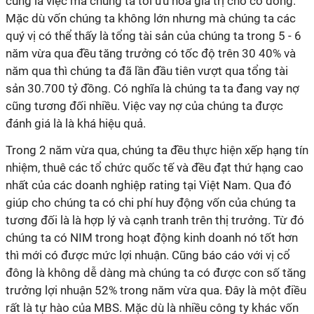
cũng là việc mà chúng ta tối ưu hóa giá trị cho cổ đông.
Mặc dù vốn chúng ta không lớn nhưng mà chúng ta các
quý vị có thể thấy là tổng tài sản của chúng ta trong 5 - 6
năm vừa qua đều tăng trưởng có tốc độ trên 30 40% và
năm qua thì chúng ta đã lần đầu tiên vượt qua tổng tài
sản 30.700 tỷ đồng. Có nghĩa là chúng ta ta đang vay nợ
cũng tương đối nhiều. Việc vay nợ của chúng ta được
đánh giá là là khá hiệu quả.
Trong 2 năm vừa qua, chúng ta đều thực hiện xếp hạng tín
nhiệm, thuê các tổ chức quốc tế và đều đạt thứ hạng cao
nhất của các doanh nghiệp rating tại Việt Nam. Qua đó
giúp cho chúng ta có chi phí huy động vốn của chúng ta
tương đối là là hợp lý và cạnh tranh trên thị trưởng. Từ đó
chúng ta có NIM trong hoạt động kinh doanh nó tốt hơn
thì mới có được mức lợi nhuận. Cũng báo cáo với vị cổ
đông là không dễ dàng mà chúng ta có được con số tăng
trưởng lợi nhuận 52% trong năm vừa qua. Đây là một điều
rất là tự hào của MBS. Mặc dù là nhiều công ty khác vốn