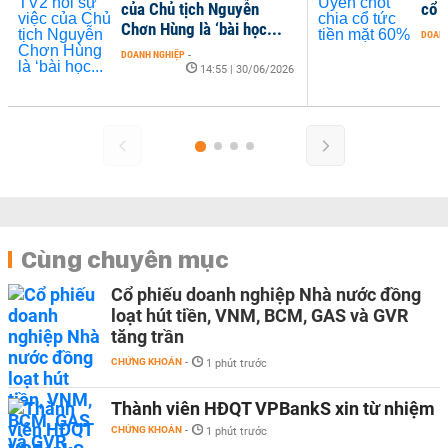
của Chủ tịch Nguyễn
cổ 
Chơn Hùng là ‘bài học...
DOANH
DOANH NGHIỆP
-
14:55 | 30/06/2026
Cùng chuyên mục
Cổ phiếu doanh nghiệp Nhà nước đồng
loạt hút tiền, VNM, BCM, GAS và GVR
tăng trần
CHỨNG KHOÁN
-
1 phút trước
Thành viên HĐQT VPBankS xin từ nhiệm
CHỨNG KHOÁN
-
1 phút trước