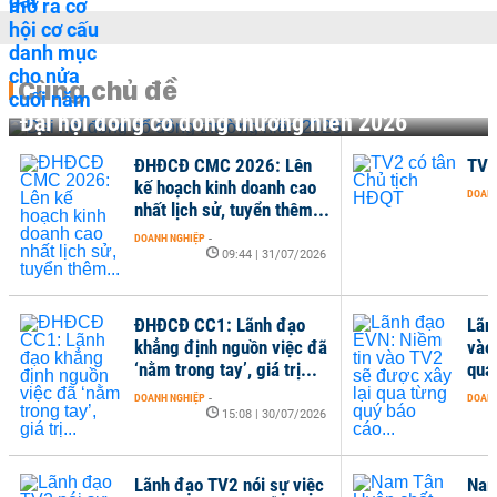
Cùng chủ đề
Đại hội đồng cổ đông thường niên 2026
ĐHĐCĐ CMC 2026: Lên
TV2
kế hoạch kinh doanh cao
DOANH
nhất lịch sử, tuyển thêm...
DOANH NGHIỆP
-
09:44 | 31/07/2026
ĐHĐCĐ CC1: Lãnh đạo
Lãn
khẳng định nguồn việc đã
vào
‘nằm trong tay’, giá trị...
qua
DOANH NGHIỆP
-
DOANH
15:08 | 30/07/2026
Lãnh đạo TV2 nói sự việc
Nam