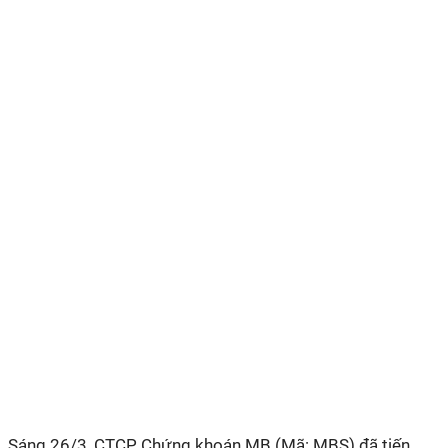
Sáng 26/3, CTCP Chứng khoán MB (Mã: MBS) đã tiến