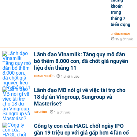
khoán
trong
tháng 7
biến động
CHỨNG KHOÁN
-
15 giờ trước
Lãnh đạo Vinamilk: Tăng quy mô đàn
bò thêm 8.000 con, đã chốt giá nguyên
liệu đến tháng 11
DOANH NGHIỆP
-
1 phút trước
Lãnh đạo MB nói gì về việc tài trợ cho
18 dự án Vingroup, Sungroup và
Masterise?
TÀI CHÍNH
-
1 giờ trước
Công ty con của HAGL chốt ngày IPO
gần 19 triệu cp với giá gấp hơn 4 lần cổ