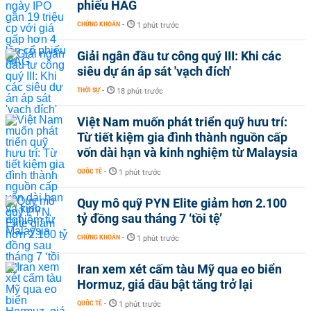
phiếu HAG
CHỨNG KHOÁN
-
1 phút trước
Giải ngân đầu tư công quý III: Khi các
siêu dự án áp sát 'vạch đích'
THỜI SỰ
-
18 phút trước
Việt Nam muốn phát triển quỹ hưu trí:
Từ tiết kiệm gia đình thành nguồn cấp
vốn dài hạn và kinh nghiệm từ Malaysia
QUỐC TẾ
-
1 phút trước
Quy mô quỹ PYN Elite giảm hơn 2.100
tỷ đồng sau tháng 7 ‘tồi tệ’
CHỨNG KHOÁN
-
1 phút trước
Iran xem xét cấm tàu Mỹ qua eo biển
Hormuz, giá dầu bật tăng trở lại
QUỐC TẾ
-
1 phút trước