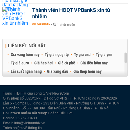
Thành viên HĐQT VPBankS xin từ
nhiệm
CHỨNG KHOÁN
-
1 phút trước
LIÊN KẾT NỔI BẬT
Giá vàng hôm nay
Tỷ giá ngoại tệ
Tỷ giá usd
Tỷ giá yen
Tỷ giá euro
Giá heo hơi
Giá cà phê
Giá tiêu hôm nay
Lãi suất ngân hàng
Giá xăng dầu
Giá thép hôm nay
Giá sầu riêng
Giá thịt heo
Giá gạo
Giá cao su
Best Retail Brokers
Diễn đàn đầu tư Việt Nam 2026
Trang TTĐTTH của công ty VietNewsCorp
Giấy phép số 3323/GP-TTĐT do Sở VH&TT TP.HCM cấp ngày 20/3/2026
Lầu 5 - Compa Building - 293 Điện Biên Phủ - Phường Gia Định - TP.HCM
Chi nhánh:
Số 5 - Khu 38A Trần Phú - Phường Ba Đình - TP. Hà Nội
Chịu trách nhiệm nội dung:
Hoàng Hữu Lợi
Hotline:
0975798489
Email:
info@vietnambiz.vn
Trách nhiệm về thông tin