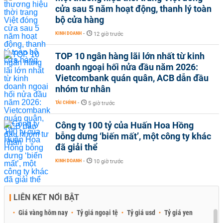
cửa sau 5 năm hoạt động, thanh lý toàn
bộ cửa hàng
KINH DOANH
-
12 giờ trước
TOP 10 ngân hàng lãi lớn nhất từ kinh
doanh ngoại hối nửa đầu năm 2026:
Vietcombank quán quân, ACB dẫn đầu
nhóm tư nhân
TÀI CHÍNH
-
5 giờ trước
Công ty 100 tỷ của Huấn Hoa Hồng
bỗng dưng ‘biến mất’, một công ty khác
đã giải thể
KINH DOANH
-
10 giờ trước
LIÊN KẾT NỔI BẬT
Giá vàng hôm nay
Tỷ giá ngoại tệ
Tỷ giá usd
Tỷ giá yen