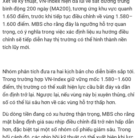
Xét về kỹ thuật, VN-Index hiện đã lùi về sát đường trung
bình động 200 ngày (MA200), tương ứng khu vực quanh
1.650 điểm, trước khi tiếp tục điều chỉnh về vùng 1.580–
1.600 điểm. MBS cho rằng đây là ngưỡng hỗ trợ quan
trọng, có ý nghĩa trong việc xác định liệu xu hướng điều
chỉnh sẽ tiếp diễn hay thị trường có thể hình thành nền
tích lũy mới.
Nhóm
phân tích
đưa ra hai kịch bản cho diễn biến sắp tới.
Trong trường hợp VN-Index giữ vững mốc 1.580–1.600
điểm, thị trường có thể xuất hiện lực cầu bắt đáy và dần
ổn định trở lại. Ngược lại, nếu vùng này bị xuyên thủng, chỉ
số có thể lùi sâu hơn về các vùng hỗ trợ thấp hơn.
Dù dòng tiền đang có xu hướng thận trọng, MBS cho rằng
mặt bằng định giá sau nhịp điều chỉnh đã trở nên hấp dẫn
hơn, đặc biệt tại một số nhóm cổ phiếu giảm sâu. Trong
bối cảnh đó, các nhịp hồi kỹ thuật có thể xuất hiện khi lực