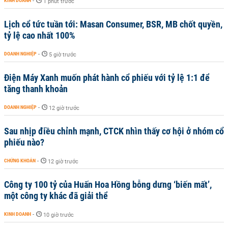
KINH DOANH
-
1 phút trước
Lịch cổ tức tuần tới: Masan Consumer, BSR, MB chốt quyền,
tỷ lệ cao nhất 100%
DOANH NGHIỆP
-
5 giờ trước
Điện Máy Xanh muốn phát hành cổ phiếu với tỷ lệ 1:1 để
tăng thanh khoản
DOANH NGHIỆP
-
12 giờ trước
Sau nhịp điều chỉnh mạnh, CTCK nhìn thấy cơ hội ở nhóm cổ
phiếu nào?
CHỨNG KHOÁN
-
12 giờ trước
Công ty 100 tỷ của Huấn Hoa Hồng bỗng dưng ‘biến mất’,
một công ty khác đã giải thể
KINH DOANH
-
10 giờ trước