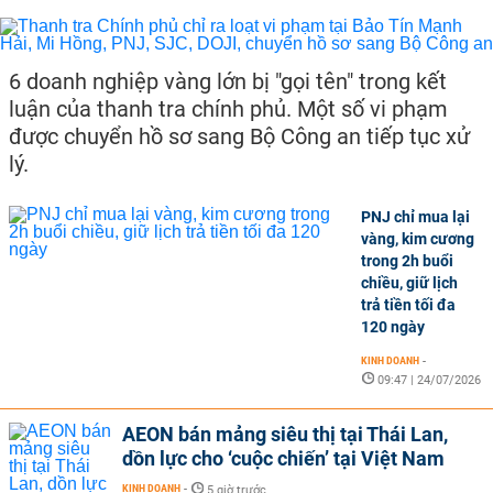
6 doanh nghiệp vàng lớn bị "gọi tên" trong kết
luận của thanh tra chính phủ. Một số vi phạm
được chuyển hồ sơ sang Bộ Công an tiếp tục xử
lý.
PNJ chỉ mua lại
vàng, kim cương
trong 2h buổi
chiều, giữ lịch
trả tiền tối đa
120 ngày
KINH DOANH
-
09:47 | 24/07/2026
AEON bán mảng siêu thị tại Thái Lan,
dồn lực cho ‘cuộc chiến’ tại Việt Nam
KINH DOANH
-
5 giờ trước