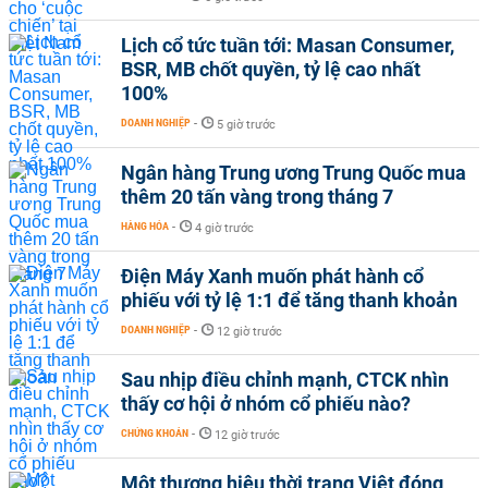
Lịch cổ tức tuần tới: Masan Consumer,
BSR, MB chốt quyền, tỷ lệ cao nhất
100%
DOANH NGHIỆP
-
5 giờ trước
Ngân hàng Trung ương Trung Quốc mua
thêm 20 tấn vàng trong tháng 7
HÀNG HÓA
-
4 giờ trước
Điện Máy Xanh muốn phát hành cổ
phiếu với tỷ lệ 1:1 để tăng thanh khoản
DOANH NGHIỆP
-
12 giờ trước
Sau nhịp điều chỉnh mạnh, CTCK nhìn
thấy cơ hội ở nhóm cổ phiếu nào?
CHỨNG KHOÁN
-
12 giờ trước
Một thương hiệu thời trang Việt đóng