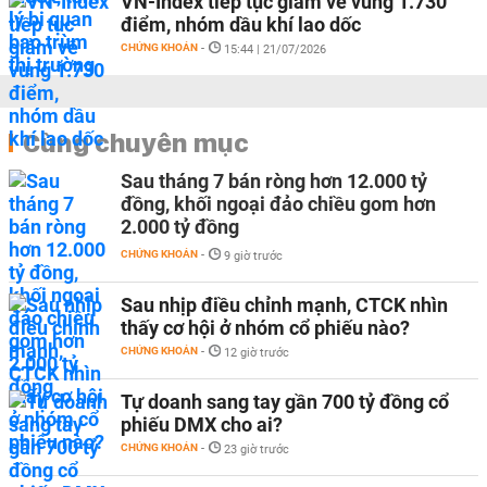
VN-Index tiếp tục giảm về vùng 1.730
điểm, nhóm dầu khí lao dốc
CHỨNG KHOÁN
-
15:44 | 21/07/2026
Cùng chuyên mục
Sau tháng 7 bán ròng hơn 12.000 tỷ
đồng, khối ngoại đảo chiều gom hơn
2.000 tỷ đồng
CHỨNG KHOÁN
-
9 giờ trước
Sau nhịp điều chỉnh mạnh, CTCK nhìn
thấy cơ hội ở nhóm cổ phiếu nào?
CHỨNG KHOÁN
-
12 giờ trước
Tự doanh sang tay gần 700 tỷ đồng cổ
phiếu DMX cho ai?
CHỨNG KHOÁN
-
23 giờ trước