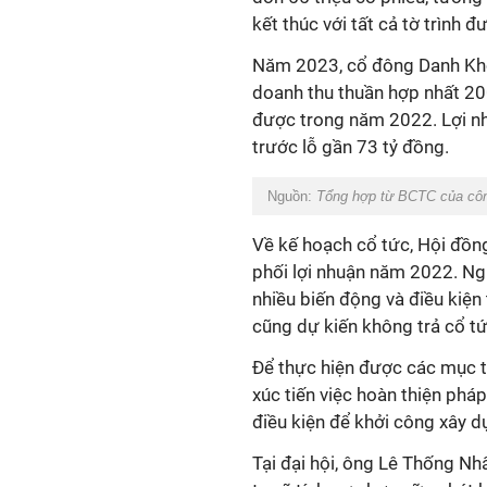
kết thúc với tất cả tờ trình
Năm 2023, cổ đông Danh Khôi
doanh thu thuần hợp nhất 200
được trong năm 2022. Lợi nhu
trước lỗ gần 73 tỷ đồng.
Nguồn:
Tổng hợp từ BCTC của côn
Về kế hoạch cổ tức, Hội đô
phối lợi nhuận năm 2022. N
nhiều biến động và điều kiện 
cũng dự kiến không trả cổ t
Để thực hiện được các mục tiê
xúc tiến việc hoàn thiện phá
điều kiện để khởi công xây d
Tại đại hội, ông Lê Thống N