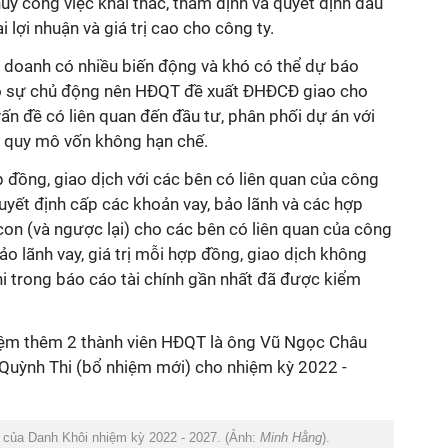
huy công việc khai thác, thẩm định và quyết định đầu
i lợi nhuận và giá trị cao cho công ty.
h doanh có nhiều biến động và khó có thể dự báo
 có sự chủ động nên HĐQT đề xuất ĐHĐCĐ giao cho
ấn đề có liên quan đến đầu tư, phân phối dự án với
à quy mô vốn không hạn chế.
 đồng, giao dịch với các bên có liên quan của công
uyết định cấp các khoản vay, bảo lãnh và các hợp
con (và ngược lại) cho các bên có liên quan của công
bảo lãnh vay, giá trị mỗi hợp đồng, giao dịch không
i trong báo cáo tài chính gần nhất đã được kiểm
hiệm thêm 2 thành viên HĐQT là ông Vũ Ngọc Châu
hị Quỳnh Thi (bổ nhiệm mới) cho nhiệm kỳ 2022 -
T của Danh Khôi nhiệm kỳ 2022 - 2027. (Ảnh:
Minh Hằng
).