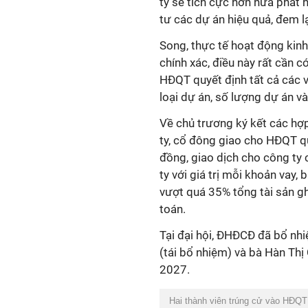
ty sẽ tích cực hơn nữa phát 
tư các dự án hiệu quả, đem lạ
Song, thực tế hoạt động kin
chính xác, điều này rất cần
HĐQT quyết định tất cả các v
loại dự án, số lượng dự án v
Về chủ trương ký kết các hợp
ty, cổ đông giao cho HĐQT q
đồng, giao dịch cho công ty 
ty với giá trị mỗi khoản vay, 
vượt quá 35% tổng tài sản gh
toán.
Tại đại hội, ĐHĐCĐ đã bổ n
(tái bổ nhiệm) và bà Hàn T
2027.
Hai thành viên trúng cử vào HĐQ