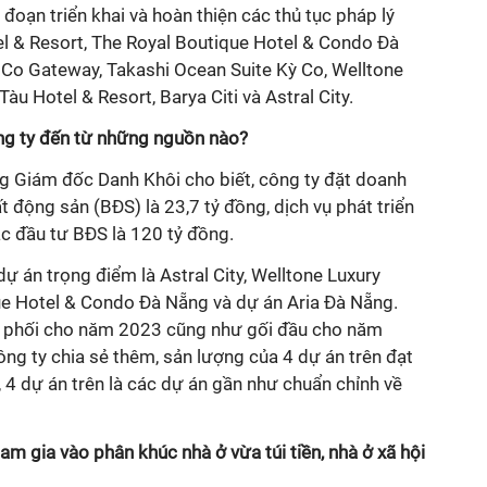
i đoạn triển khai và hoàn thiện các thủ tục pháp lý
l & Resort, The Royal Boutique Hotel & Condo Đà
 Co Gateway,
Takashi Ocean Suite Kỳ Co,
Welltone
Tàu Hotel & Resort, Barya Citi
và Astral City.
g ty đến từ những nguồn nào?
 Giám đốc Danh Khôi cho biết, công ty đặt doanh
́t động sản (BĐS) là 23,7 tỷ đồng, dịch vụ phát triển
c đầu tư BĐS là 120 tỷ đồng.
ự án trọng điểm là Astral City, Welltone
Luxury
ue Hotel & Condo Đà Nẵng
và dự án Aria Đà Nẵng.
hân phối cho năm 2023 cũng như gối đầu cho năm
ông ty chia sẻ thêm, sản lượng của 4 dự án trên đạt
4 dự án trên là các dự án gần như chuẩn chỉnh về
am gia vào phân khúc nhà ở vừa túi tiền, nhà ở xã hội