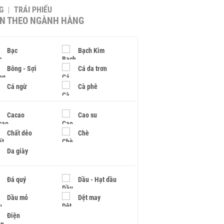
G
TRÁI PHIẾU
IN THEO NGÀNH HÀNG
Bạc
Bạch Kim
Bông - Sợi
Cá da trơn
Cá ngừ
Cà phê
Cacao
Cao su
Chất dẻo
Chè
Da giày
Đá quý
Dầu - Hạt dầu
Dầu mỏ
Dệt may
Điện