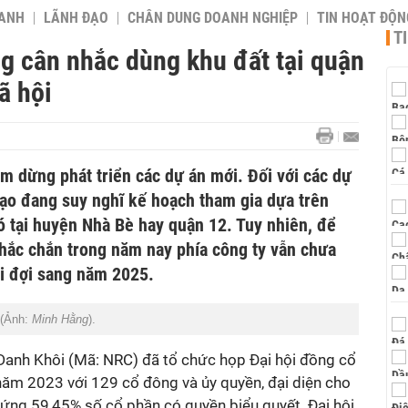
OANH
LÃNH ĐẠO
CHÂN DUNG DOANH NGHIỆP
TIN HOẠT ĐỘN
T
ân nhắc dùng khu đất tại quận
̃ hội
ừng phát triển các dự án mới. Đối với các dự
nh đạo đang suy nghĩ kế hoạch tham gia dựa trên
 tại huyện Nhà Bè hay quận 12. Tuy nhiên, để
chắc chắn trong năm nay phía công ty vẫn chưa
̉i đợi sang năm 2025.
(Ảnh:
Minh Hằng
).
Danh Khôi (Mã: NRC) đã tổ chức họp Đại hội đồng cổ
2023 với 129 cổ đông và ủy quyền, đại diện cho
ứng 59,45% số cổ phần có quyền biểu quyết. Đại hội