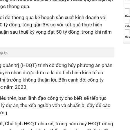
 được thông qua.
 đã thông qua kế hoạch sản xuất kinh doanh với
 tỷ đồng, tăng gần 3% so với kết quả thực hiện
ận sau thuế kỳ vọng đạt 50 tỷ đồng, trong khi năm
g ty.
̀ng quản trị (HĐQT) trình cổ đông hủy phương án phân
guyên nhân được đưa ra là do tình hình kinh tế có
thị trường không thuận lợi. Bên cạnh đó, công ty
ức năm 2023.
u trên, ban lãnh đạo công ty cho biết sẽ tiếp tục
p lý dự án, thu xếp nguồn vốn và chuẩn bị đầy đủ các
ựng.
hất, Chủ tịch HĐQT chia sẻ, trong năm nay HĐQT công