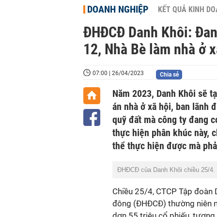
DOANH NGHIỆP
KẾT QUẢ KINH D
ĐHĐCĐ Danh Khôi: Đang c
12, Nhà Bè làm nhà ở xa
07:00 | 26/04/2023
Chia sẻ
Năm 2023, Danh Khôi sẽ tạm d
án nhà ở xã hội, ban lã
quỹ đất mà công ty đang có
thực hiện phân khúc này, 
thể thực hiện được mà pha
ĐHĐCĐ của Danh Khôi chiều 25/4. 
Chiều 25/4, CTCP Tập đoàn 
đông (ĐHĐCĐ) thường niên năm 
dơn 55 triệu cổ phiếu, tương 