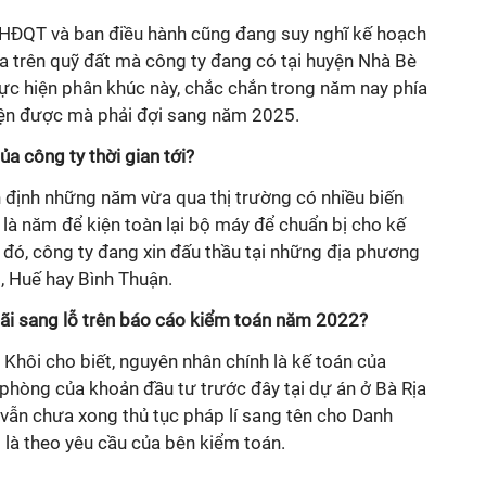
 HĐQT và ban điều hành cũng đang suy nghĩ kế hoạch
 dựa trên quỹ đất mà công ty đang có tại huyện Nhà Bè
hực hiện phân khúc này, chắc chắn trong năm nay phía
ện được mà phải đợi sang năm 2025.
của công ty thời gian tới?
định những năm vừa qua thị trường có nhiều biến
̀ năm để kiện toàn lại bộ máy để chuẩn bị cho kế
o đó, công ty đang xin đấu thầu tại những địa phương
, Huế hay Bình Thuận.
 lãi sang lỗ trên báo cáo kiểm toán năm 2022?
 Khôi cho biết, nguyên nhân chính là kế toán của
phòng của khoản đầu tư trước đây tại dự án ở Bà Rịa
y vẫn chưa xong thủ tục pháp lí sang tên cho Danh
g là theo yêu cầu của bên kiểm toán.