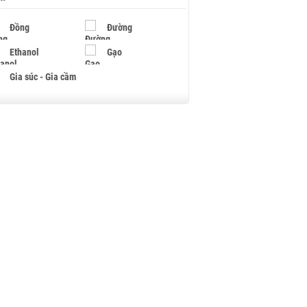
Đồng
Đường
Ethanol
Gạo
Gia súc - Gia cầm
Giấy
Gỗ
Hạt điều
Hồ tiêu - Hạt tiêu
Khí đốt
Kim loại khác
Mắc ca
Muối
Ngũ cốc
Nhựa - Hạt nhựa
Palladium
Phân bón