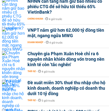
NHNN cần tăng nắm giữ bao nhiêu cổ
phiếu CTG để sở hữu tối thiểu 65%
VietinBank?
CHỨNG KHOÁN
-
4 giờ trước
VNPT nắm giữ hơn 62.000 tỷ đồng tiền
mặt, ngang ngửa MWG
DOANH NGHIỆP
-
4 giờ trước
Chuyên gia Phạm Xuân Hoè chỉ ra 6
nguyên nhân khiến dòng vốn trong nền
kinh tế còn 'tắc nghẽn'
THỜI SỰ
-
4 giờ trước
Đề xuất miễn 30% thuế thu nhập cho hộ
kinh doanh, doanh nghiệp có doanh thu
dưới 10 tỷ đồng
THỜI SỰ
-
5 giờ trước