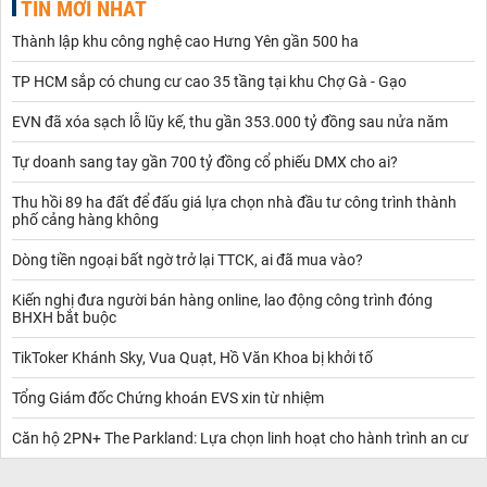
TIN MỚI NHẤT
Thành lập khu công nghệ cao Hưng Yên gần 500 ha
TP HCM sắp có chung cư cao 35 tầng tại khu Chợ Gà - Gạo
EVN đã xóa sạch lỗ lũy kế, thu gần 353.000 tỷ đồng sau nửa năm
Tự doanh sang tay gần 700 tỷ đồng cổ phiếu DMX cho ai?
Thu hồi 89 ha đất để đấu giá lựa chọn nhà đầu tư công trình thành
phố cảng hàng không
Dòng tiền ngoại bất ngờ trở lại TTCK, ai đã mua vào?
Kiến nghị đưa người bán hàng online, lao động công trình đóng
BHXH bắt buộc
TikToker Khánh Sky, Vua Quạt, Hồ Văn Khoa bị khởi tố
Tổng Giám đốc Chứng khoán EVS xin từ nhiệm
Căn hộ 2PN+ The Parkland: Lựa chọn linh hoạt cho hành trình an cư