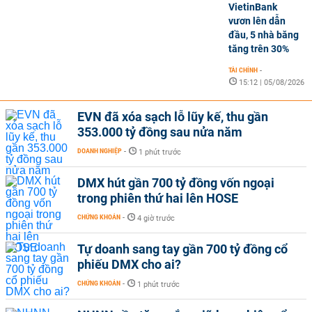
VietinBank
vươn lên dẫn
đầu, 5 nhà băng
tăng trên 30%
TÀI CHÍNH
-
15:12 | 05/08/2026
EVN đã xóa sạch lỗ lũy kế, thu gần
353.000 tỷ đồng sau nửa năm
DOANH NGHIỆP
-
1 phút trước
DMX hút gần 700 tỷ đồng vốn ngoại
trong phiên thứ hai lên HOSE
CHỨNG KHOÁN
-
4 giờ trước
Tự doanh sang tay gần 700 tỷ đồng cổ
phiếu DMX cho ai?
CHỨNG KHOÁN
-
1 phút trước