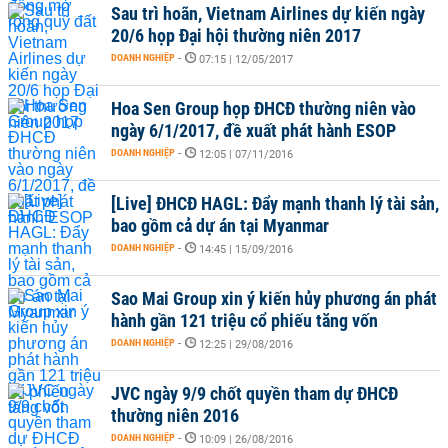
Sau trì hoãn, Vietnam Airlines dự kiến ngày
20/6 họp Đại hội thường niên 2017
DOANH NGHIỆP
-
07:15 | 12/05/2017
Hoa Sen Group họp ĐHCĐ thường niên vào
ngày 6/1/2017, đề xuất phát hành ESOP
DOANH NGHIỆP
-
12:05 | 07/11/2016
[Live] ĐHCĐ HAGL: Đẩy mạnh thanh lý tài sản,
bao gồm cả dự án tại Myanmar
DOANH NGHIỆP
-
14:45 | 15/09/2016
Sao Mai Group xin ý kiến hủy phương án phát
hành gần 121 triệu cổ phiếu tăng vốn
DOANH NGHIỆP
-
12:25 | 29/08/2016
JVC ngày 9/9 chốt quyền tham dự ĐHCĐ
thường niên 2016
DOANH NGHIỆP
-
10:09 | 26/08/2016