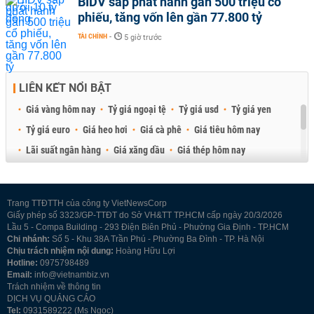
BIDV sắp phát hành gần 500 triệu cổ
phiếu, tăng vốn lên gần 77.800 tỷ
TÀI CHÍNH
-
5 giờ trước
LIÊN KẾT NỔI BẬT
Giá vàng hôm nay
Tỷ giá ngoại tệ
Tỷ giá usd
Tỷ giá yen
Tỷ giá euro
Giá heo hơi
Giá cà phê
Giá tiêu hôm nay
Lãi suất ngân hàng
Giá xăng dầu
Giá thép hôm nay
Giá sầu riêng
Giá thịt heo
Giá gạo
Giá cao su
Best Retail Brokers
Diễn đàn đầu tư Việt Nam 2026
Trang TTĐTTH của công ty VietNewsCorp
Giấy phép số 3323/GP-TTĐT do Sở VH&TT TP.HCM cấp ngày 20/3/2026
Lầu 5 - Compa Building - 293 Điện Biên Phủ - Phường Gia Định - TP.HCM
Chi nhánh:
Số 5 - Khu 38A Trần Phú - Phường Ba Đình - TP. Hà Nội
Chịu trách nhiệm nội dung:
Hoàng Hữu Lợi
Hotline:
0975798489
Email:
info@vietnambiz.vn
Trách nhiệm về thông tin
DỊCH VỤ QUẢNG CÁO
Tel:
0931589222 (Ms Ngọc)