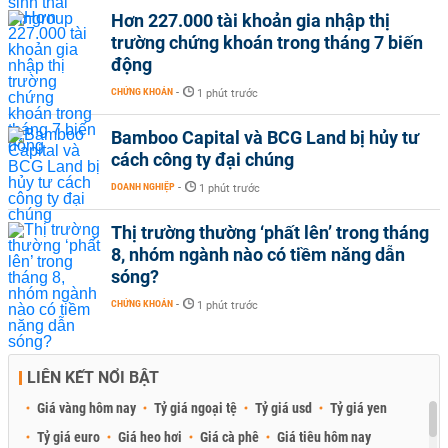
Hơn 227.000 tài khoản gia nhập thị
trường chứng khoán trong tháng 7 biến
động
CHỨNG KHOÁN
-
1 phút trước
Bamboo Capital và BCG Land bị hủy tư
cách công ty đại chúng
DOANH NGHIỆP
-
1 phút trước
Thị trường thường ‘phất lên’ trong tháng
8, nhóm ngành nào có tiềm năng dẫn
sóng?
CHỨNG KHOÁN
-
1 phút trước
LIÊN KẾT NỔI BẬT
Giá vàng hôm nay
Tỷ giá ngoại tệ
Tỷ giá usd
Tỷ giá yen
Tỷ giá euro
Giá heo hơi
Giá cà phê
Giá tiêu hôm nay