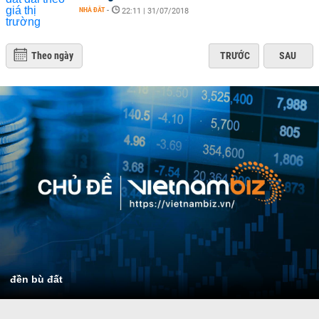
NHÀ ĐẤT
-
22:11 | 31/07/2018
Theo ngày
TRƯỚC
SAU
đền bù đất