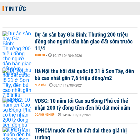
TIN TỨC
Dự án sân bay Gia Bình: Thưởng 200 triệu
đồng cho người dân bàn giao đất sớm trước
11/4
THỜI SỰ
-
10:17 | 04/04/2026
Hà Nội thu hồi đất quốc lộ 21 ở Sơn Tây, đền
bù cao nhất gần 7,6 triệu đồng/m2
NHÀ ĐẤT
-
08:17 | 19/08/2021
VDSC: 10 năm tới Cao su Đồng Phú có thể
nhận 200 tỷ đồng tiền đền bù đất mỗi năm
DOANH NGHIỆP
-
14:34 | 03/06/2021
TPHCM muốn đền bù đất đai theo giá thị
trường