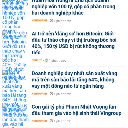
Huấn Hoa Hồng là Chủ tịch doanh
nghiệp vốn 100 tỷ, góp cổ phần trong
hai doanh nghiệp khác
KINH DOANH
-
1 phút trước
AI trở nên 'đáng sợ' hơn Bitcoin: Giới
đầu tư tháo chạy vì thị trường bốc hơi
40%, 150 tỷ USD bị rút không thương
tiếc
QUỐC TẾ
-
1 phút trước
Doanh nghiệp duy nhất sản xuất vàng
mã trên sàn báo lãi tăng 64%, không
vay một đồng nào từ ngân hàng
KINH DOANH
-
1 phút trước
Con gái tỷ phú Phạm Nhật Vượng lần
đầu tham gia vào hệ sinh thái Vingroup
KINH DOANH
-
1 phút trước