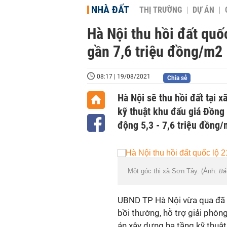
NHÀ ĐẤT
THỊ TRƯỜNG
DỰ ÁN
Hà Nội thu hồi đất quố
gần 7,6 triệu đồng/m2
08:17 | 19/08/2021
Chia sẻ
Hà Nội sẽ thu hồi đất tại 
kỹ thuật khu đấu giá Đồng
động 5,3 - 7,6 triệu đồng/
Một góc thị xã Sơn Tây. (Ảnh:
Bá
UBND TP Hà Nội vừa qua đã c
bồi thường, hỗ trợ giải phón
án xây dựng hạ tầng kỹ thuật