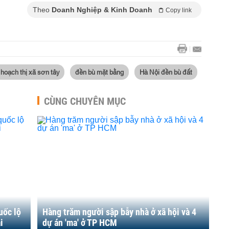
Theo
Doanh Nghiệp & Kinh Doanh
Copy link
 hoạch thị xã sơn tây
đền bù mặt bằng
Hà Nội đền bù đất
CÙNG CHUYÊN MỤC
uốc lộ
Hàng trăm người sập bẫy nhà ở xã hội và 4
i
dự án 'ma' ở TP HCM