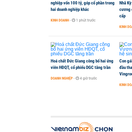
nghiệp vốn 100 tỷ, góp cổ phần trong
Nhã Kỳ:
hai doanh nghiệp khác
cương đ
cấp
KINH DOANH
-
1 phút trước
KINH D
Hoá chất Đức Giang công bố hai ứng
Con gá
viên HĐQT, cổ phiếu DGC tăng trần
đầu tha
Vingro
DOANH NGHIỆP
-
4 giờ trước
KINH D