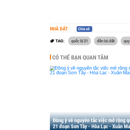
NHÀ ĐẤT
Chia sẻ
quốc lộ 21
đền bù đất
quy
TAG:
CÓ THỂ BẠN QUAN TÂM
Đồng ý về nguyên tắc việc mở rộng q
21 đoạn Sơn Tây - Hòa Lạc - Xuân Ma