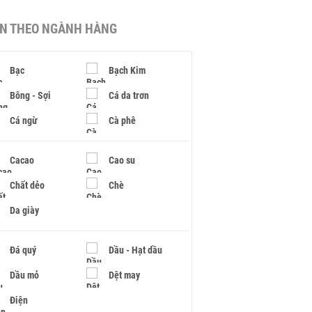
IN THEO NGÀNH HÀNG
Bạc
Bạch Kim
Bông - Sợi
Cá da trơn
Cá ngừ
Cà phê
Cacao
Cao su
Chất dẻo
Chè
Da giày
Đá quý
Dầu - Hạt dầu
Dầu mỏ
Dệt may
Điện