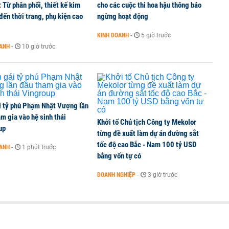
 Từ phân phối, thiết kế kim
cho các cuộc thi hoa hậu thông báo
ến thời trang, phụ kiện cao
ngừng hoạt động
KINH DOANH
-
5 giờ trước
OANH
-
10 giờ trước
i tỷ phú Phạm Nhật Vượng lần
m gia vào hệ sinh thái
Khởi tố Chủ tịch Công ty Mekolor
up
từng đề xuất làm dự án đường sắt
tốc độ cao Bắc - Nam 100 tỷ USD
OANH
-
1 phút trước
bằng vốn tự có
DOANH NGHIỆP
-
3 giờ trước