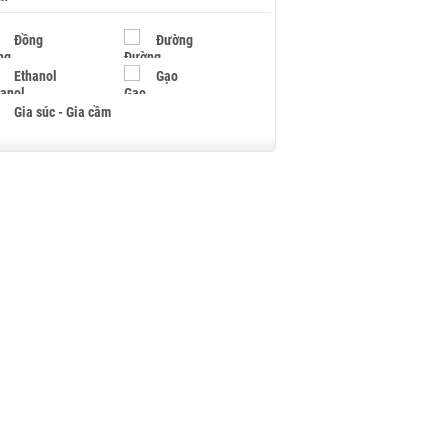
Đồng
Đường
Ethanol
Gạo
Gia súc - Gia cầm
Giấy
Gỗ
Hạt điều
Hồ tiêu - Hạt tiêu
Khí đốt
Kim loại khác
Mắc ca
Muối
Ngũ cốc
Nhựa - Hạt nhựa
Palladium
Phân bón