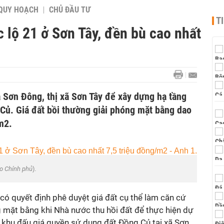
QUY HOẠCH
CHỦ ĐẦU TƯ
T
c lộ 21 ở Sơn Tây, đền bù cao nhất
xã Sơn Đông, thị xã Sơn Tây để xây dựng hạ tầng
 Củ. Giá đất bồi thường giải phóng mặt bằng dao
m2.
o Chính phủ
).
ó quyết định phê duyệt giá đất cụ thể làm căn cứ
g mặt bằng khi Nhà nước thu hồi đất để thực hiện dự
 khu đấu giá quyền sử dụng đất Đồng Củ tại xã Sơn