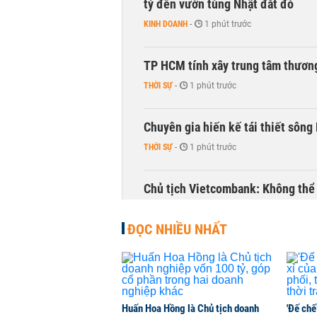
tỷ đến vườn tùng Nhật đắt đỏ
KINH DOANH
-
1 phút trước
TP HCM tính xây trung tâm thương
THỜI SỰ
-
1 phút trước
Chuyên gia hiến kế tái thiết sông
THỜI SỰ
-
1 phút trước
Chủ tịch Vietcombank: Không thể q
TÀI CHÍNH
-
1 phút trước
ĐỌC NHIỀU NHẤT
Huấn Hoa Hồng là Chủ tịch doanh
'Đế chế