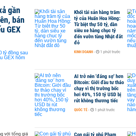
xả gần
Khối tài sản hàng trăm
iên, bán
tỷ của Huấn Hoa Hồng:
Từ biệt thự 50 tỷ, dàn
ếu GEX
siêu xe hàng chục tỷ
đến vườn tùng Nhật đắt
đỏ
KINH DOANH
-
1 phút trước
AI trở nên 'đáng sợ' hơn
Bitcoin: Giới đầu tư tháo
chạy vì thị trường bốc
hơi 40%, 150 tỷ USD bị
rút không thương tiếc
QUỐC TẾ
-
1 phút trước
g với tổng giá
Con gái tỷ phú Phạm