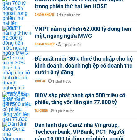
trong phiên thứ hai lên HOSE
CHỨNG KHOÁN
-
1 phút trước
VNPT nắm giữ hơn 62.000 tỷ đồng tiền
mặt, ngang ngửa MWG
DOANH NGHIỆP
-
1 phút trước
Đề xuất miễn 30% thuế thu nhập cho hộ
kinh doanh, doanh nghiệp có doanh thu
dưới 10 tỷ đồng
THỜI SỰ
-
1 phút trước
BIDV sắp phát hành gần 500 triệu cổ
phiếu, tăng vốn lên gần 77.800 tỷ
TÀI CHÍNH
-
1 phút trước
Dàn lãnh đạo GenZ nhà Vingroup,
Techcombank, VPBank, PC1: Người
nắm 10.000 tỷ đồng cổ phiếu, người