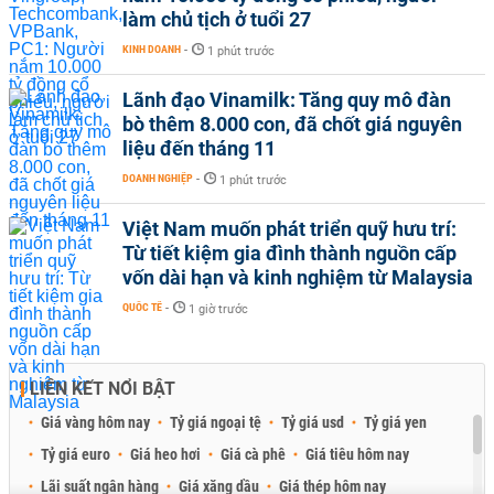
làm chủ tịch ở tuổi 27
KINH DOANH
-
1 phút trước
Lãnh đạo Vinamilk: Tăng quy mô đàn
bò thêm 8.000 con, đã chốt giá nguyên
liệu đến tháng 11
DOANH NGHIỆP
-
1 phút trước
Việt Nam muốn phát triển quỹ hưu trí:
Từ tiết kiệm gia đình thành nguồn cấp
vốn dài hạn và kinh nghiệm từ Malaysia
QUỐC TẾ
-
1 giờ trước
LIÊN KẾT NỔI BẬT
Giá vàng hôm nay
Tỷ giá ngoại tệ
Tỷ giá usd
Tỷ giá yen
Tỷ giá euro
Giá heo hơi
Giá cà phê
Giá tiêu hôm nay
Lãi suất ngân hàng
Giá xăng dầu
Giá thép hôm nay