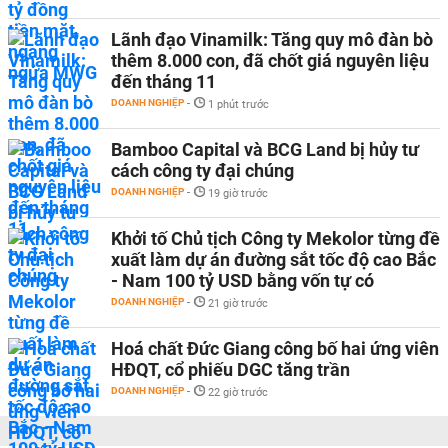
Lãnh đạo Vinamilk: Tăng quy mô đàn bò
thêm 8.000 con, đã chốt giá nguyên liệu
đến tháng 11
DOANH NGHIỆP
-
1 phút trước
Bamboo Capital và BCG Land bị hủy tư
cách công ty đại chúng
DOANH NGHIỆP
-
19 giờ trước
Khởi tố Chủ tịch Công ty Mekolor từng đề
xuất làm dự án đường sắt tốc độ cao Bắc
- Nam 100 tỷ USD bằng vốn tự có
DOANH NGHIỆP
-
21 giờ trước
Hoá chất Đức Giang công bố hai ứng viên
HĐQT, cổ phiếu DGC tăng trần
DOANH NGHIỆP
-
22 giờ trước