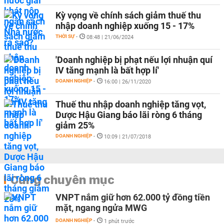
Kỳ vọng về chính sách giảm thuế thu
nhập doanh nghiệp xuống 15 - 17%
THỜI SỰ
-
08:48 | 21/06/2024
'Doanh nghiệp bị phạt nếu lợi nhuận quí
IV tăng mạnh là bất hợp lí'
DOANH NGHIỆP
-
16:00 | 26/11/2020
Thuế thu nhập doanh nghiệp tăng vọt,
Dược Hậu Giang báo lãi ròng 6 tháng
giảm 25%
DOANH NGHIỆP
-
10:09 | 21/07/2018
Cùng chuyên mục
VNPT nắm giữ hơn 62.000 tỷ đồng tiền
mặt, ngang ngửa MWG
DOANH NGHIỆP
-
1 phút trước