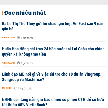
Đọc nhiều nhất
Bà Lê Thị Thu Thủy gửi lời chào tạm biệt VinFast sau 9 năm
gắn bó
KINH DOANH
-
1 giờ trước
Huấn Hoa Hồng chỉ trao 24 bồn nước tại Lai Châu cho chính
quyền xã, không trao tiền
KINH DOANH
-
7 giờ trước
Lãnh đạo MB nói gì về việc tài trợ cho 18 dự án Vingroup,
Sungroup và Masterise?
TÀI CHÍNH
-
13 giờ trước
NHNN cần tăng nắm giữ bao nhiêu cổ phiếu CTG để sở hữu
tối thiểu 65% VietinBank?