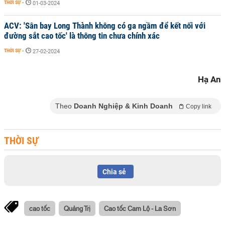
THỜI SỰ
-
01-03-2024
ACV: 'Sân bay Long Thành không có ga ngầm để kết nối với
đường sắt cao tốc' là thông tin chưa chính xác
THỜI SỰ
-
27-02-2024
Hạ An
Theo
Doanh Nghiệp & Kinh Doanh
Copy link
THỜI SỰ
Chia sẻ
cao tốc
Quảng Trị
Cao tốc Cam Lộ - La Sơn