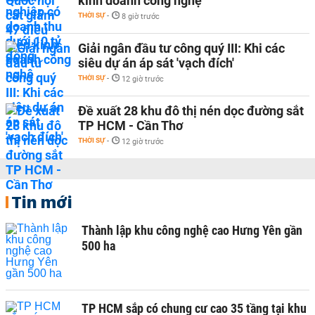
kinh doanh công nghệ
THỜI SỰ
-
8 giờ trước
Giải ngân đầu tư công quý III: Khi các
siêu dự án áp sát 'vạch đích'
THỜI SỰ
-
12 giờ trước
Đề xuất 28 khu đô thị nén dọc đường sắt
TP HCM - Cần Thơ
THỜI SỰ
-
12 giờ trước
Tin mới
Thành lập khu công nghệ cao Hưng Yên gần
500 ha
TP HCM sắp có chung cư cao 35 tầng tại khu