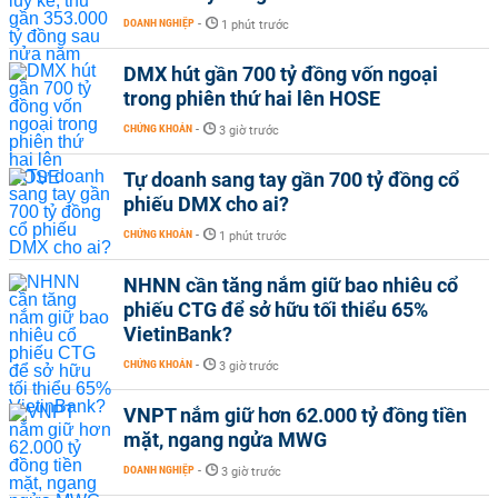
DOANH NGHIỆP
-
1 phút trước
DMX hút gần 700 tỷ đồng vốn ngoại
trong phiên thứ hai lên HOSE
CHỨNG KHOÁN
-
3 giờ trước
Tự doanh sang tay gần 700 tỷ đồng cổ
phiếu DMX cho ai?
CHỨNG KHOÁN
-
1 phút trước
NHNN cần tăng nắm giữ bao nhiêu cổ
phiếu CTG để sở hữu tối thiểu 65%
VietinBank?
CHỨNG KHOÁN
-
3 giờ trước
VNPT nắm giữ hơn 62.000 tỷ đồng tiền
mặt, ngang ngửa MWG
DOANH NGHIỆP
-
3 giờ trước