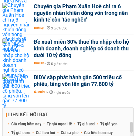
Chuyên gia Phạm Xuân Hoè chỉ ra 6
nguyên nhân khiến dòng vốn trong nền
kinh tế còn 'tắc nghẽn'
THỜI SỰ
-
3 giờ trước
Đề xuất miễn 30% thuế thu nhập cho hộ
kinh doanh, doanh nghiệp có doanh thu
dưới 10 tỷ đồng
THỜI SỰ
-
5 giờ trước
BIDV sắp phát hành gần 500 triệu cổ
phiếu, tăng vốn lên gần 77.800 tỷ
TÀI CHÍNH
-
4 giờ trước
LIÊN KẾT NỔI BẬT
Giá vàng hôm nay
Tỷ giá ngoại tệ
Tỷ giá usd
Tỷ giá yen
Tỷ giá euro
Giá heo hơi
Giá cà phê
Giá tiêu hôm nay