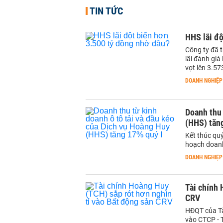
TIN TỨC
HHS lãi độ
Công ty đã 
lãi đánh giá
vọt lên 3.5
DOANH NGHIỆP
Doanh thu 
(HHS) tăn
Kết thúc qu
hoạch doanh
DOANH NGHIỆP
Tài chính 
CRV
HĐQT của Tà
vào CTCP - 