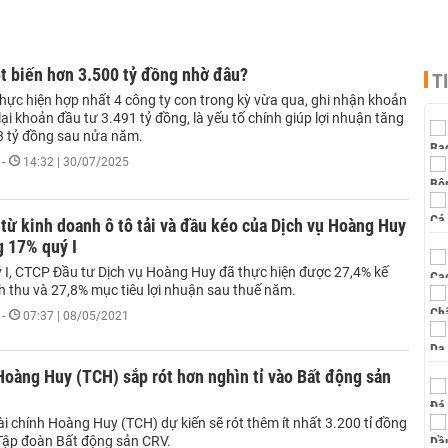
t biến hơn 3.500 tỷ đồng nhờ đâu?
T
thực hiện hợp nhất 4 công ty con trong kỳ vừa qua, ghi nhận khoản
 lại khoản đầu tư 3.491 tỷ đồng, là yếu tố chính giúp lợi nhuận tăng
73 tỷ đồng sau nửa năm.
-
14:32 | 30/07/2025
từ kinh doanh ô tô tải và đầu kéo của Dịch vụ Hoàng Huy
g 17% quý I
ý I, CTCP Đầu tư Dịch vụ Hoàng Huy đã thực hiện được 27,4% kế
 thu và 27,8% mục tiêu lợi nhuận sau thuế năm.
-
07:37 | 08/05/2021
Hoàng Huy (TCH) sắp rót hơn nghìn tỉ vào Bất động sản
i chính Hoàng Huy (TCH) dự kiến sẽ rót thêm ít nhất 3.200 tỉ đồng
Tập đoàn Bất động sản CRV.