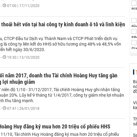
-
07:00 | 17/11/2020
hoái hết vốn tại hai công ty kinh doanh ô tô và linh kiện
ểu, CTCP Đầu tư Dịch vụ Thành Nam và CTCP Phát triển dịch vụ
g là công ty liên kết do HHS sở hữu tương ứng 48% và 48,5% vốn
 đến hết ngày 30/6/2020.
-
19:30 | 13/10/2020
ối năm 2017, doanh thu Tài chính Hoàng Huy tăng gần
 lợi nhuận giảm
B
nó
7 niên độ 1/10 - 31/12/2017, Tài chính Hoàng Huy ghi nhận tăng
đ
nhuận 20%. Lũy kế 9 tháng từ 1/4/2017, công ty giảm nhẹ lợi nhuận
nh thu tăng mạnh.
V
k
-
07:41 | 26/01/2018
Th
sả
 Hoàng Huy đăng ký mua hơn 20 triệu cổ phiếu HHS
 11/10, Tài chính Huy Hoàng đăng ký mua hơn 20 triệu cổ phiếu
S