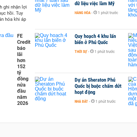
dữ liệu việc làm Mỹ
h ghi nhận lợi
hục hồi. Tuy
HÀNG HÓA
-
1 phút trước
ân hóa khi áp
FE
Quy hoạch 4 khu lấn
Credit
biển ở Phú Quốc
báo
THỜI SỰ
-
1 phút trước
lãi
hơn
152
tỷ
đồng
Dự án Sheraton Phú
nửa
Quốc bị buộc chấm dứt
đầu
hoạt động
năm
NHÀ ĐẤT
-
1 phút trước
2026