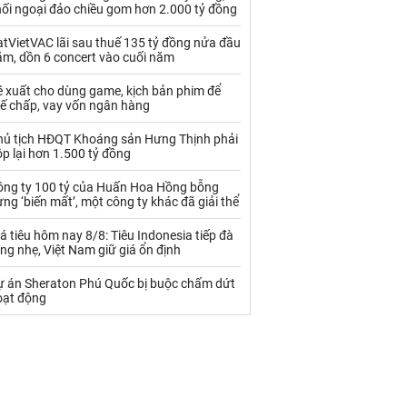
Palladium
Phân bón
hối ngoại đảo chiều gom hơn 2.000 tỷ đồng
Rau - Củ -Quả
Sắt thép
tVietVAC lãi sau thuế 135 tỷ đồng nửa đầu
ăm, dồn 6 concert vào cuối năm
Sữa
ề xuất cho dùng game, kịch bản phim để
hế chấp, vay vốn ngân hàng
Than
Thức ăn chăn nuôi
hủ tịch HĐQT Khoáng sản Hưng Thịnh phải
p lại hơn 1.500 tỷ đồng
Thủy hải sản khác
Tôm
ông ty 100 tỷ của Huấn Hoa Hồng bỗng
Vàng
ng ‘biến mất’, một công ty khác đã giải thể
á tiêu hôm nay 8/8: Tiêu Indonesia tiếp đà
VLXD khác
Xăng dầu
ng nhẹ, Việt Nam giữ giá ổn định
Xi măng - Clynker
ự án Sheraton Phú Quốc bị buộc chấm dứt
oạt động