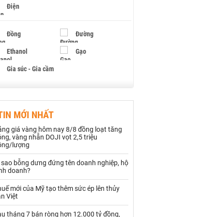
Điện
Đồng
Đường
Ethanol
Gạo
Gia súc - Gia cầm
Giấy
Gỗ
TIN MỚI NHẤT
Hạt điều
Hồ tiêu - Hạt tiêu
ảng giá vàng hôm nay 8/8 đồng loạt tăng
Khí đốt
ng, vàng nhẫn DOJI vọt 2,5 triệu
ồng/lượng
Kim loại khác
Mắc ca
ì sao bỗng dưng đứng tên doanh nghiệp, hộ
inh doanh?
Muối
Ngũ cốc
uế mới của Mỹ tạo thêm sức ép lên thủy
Nhựa - Hạt nhựa
n Việt
au tháng 7 bán ròng hơn 12.000 tỷ đồng,