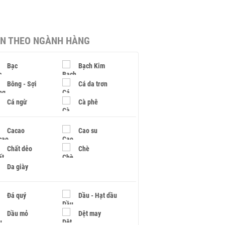
IN THEO NGÀNH HÀNG
Bạc
Bạch Kim
Bông - Sợi
Cá da trơn
Cá ngừ
Cà phê
Cacao
Cao su
Chất dẻo
Chè
Da giày
Đá quý
Dầu - Hạt dầu
Dầu mỏ
Dệt may