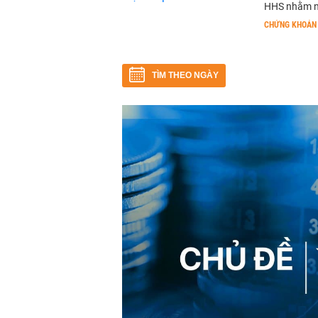
HHS nhằm nân
CHỨNG KHOÁN
TÌM THEO NGÀY