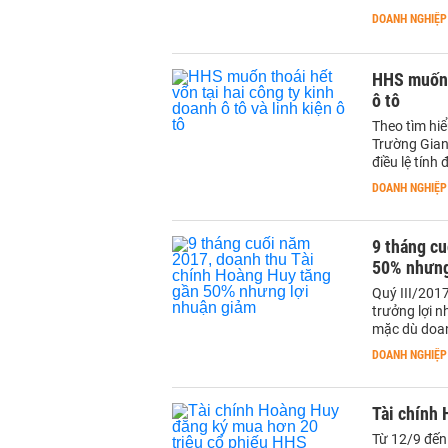
DOANH NGHIỆP
HHS muốn t
ô tô
Theo tìm hi
Trường Gian
điều lệ tính
DOANH NGHIỆP
9 tháng cu
50% nhưng
Quý III/201
trưởng lợi 
mặc dù doa
DOANH NGHIỆP
Tài chính
Từ 12/9 đến