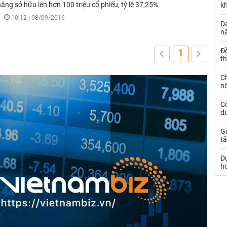
g sở hữu lên hơn 100 triệu cổ phiếu, tỷ lệ 37,25%.
k
-
10:12 | 08/09/2016
Da
n
Đ
1
t
C
nộ
C
dư
Gi
tă
D
h