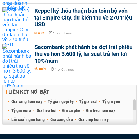
Keppel ký thỏa thuận bán toàn bộ vốn
tại Empire City, dự kiến thu về 270 triệu
USD
NHÀ ĐẤT
-
1 phút trước
Sacombank phát hành ba đợt trái phiếu
thu về hơn 3.600 tỷ, lãi suất trả lên tới
10%/năm
TÀI CHÍNH
-
1 phút trước
LIÊN KẾT NỔI BẬT
Giá vàng hôm nay
Tỷ giá ngoại tệ
Tỷ giá usd
Tỷ giá yen
Tỷ giá euro
Giá heo hơi
Giá cà phê
Giá tiêu hôm nay
Lãi suất ngân hàng
Giá xăng dầu
Giá thép hôm nay
Giá sầu riêng
Giá thịt heo
Giá gạo
Giá cao su
Best Retail Brokers
Diễn đàn đầu tư Việt Nam 2026