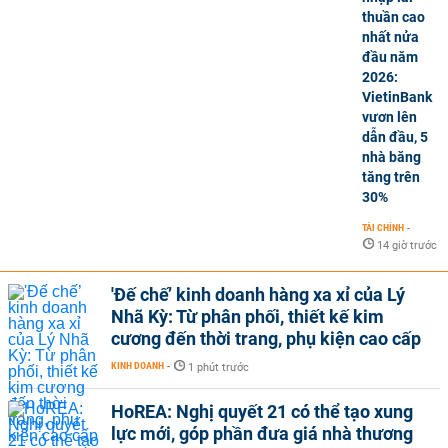
thuần cao
nhất nửa
đầu năm
2026:
VietinBank
vươn lên
dẫn đầu, 5
nhà băng
tăng trên
30%
TÀI CHÍNH
-
14 giờ trước
'Đế chế’ kinh doanh hàng xa xỉ của Lý
Nhã Kỳ: Từ phân phối, thiết kế kim
cương đến thời trang, phụ kiện cao cấp
KINH DOANH
-
1 phút trước
HoREA: Nghị quyết 21 có thể tạo xung
lực mới, góp phần đưa giá nhà thương