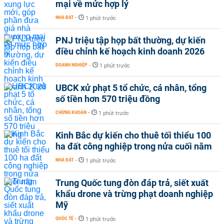
mại về mức hợp lý
NHÀ ĐẤT
-
1 phút trước
PNJ triệu tập họp bất thường, dự kiến
điều chỉnh kế hoạch kinh doanh 2026
DOANH NGHIỆP
-
1 phút trước
UBCK xử phạt 5 tổ chức, cá nhân, tổng
số tiền hơn 570 triệu đồng
CHỨNG KHOÁN
-
1 phút trước
Kinh Bắc dự kiến cho thuê tối thiểu 100
ha đất công nghiệp trong nửa cuối năm
NHÀ ĐẤT
-
1 phút trước
Trung Quốc tung đòn đáp trả, siết xuất
khẩu drone và trừng phạt doanh nghiệp
Mỹ
QUỐC TẾ
-
1 phút trước