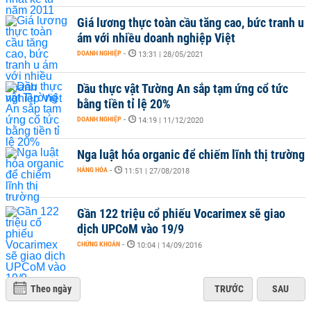
Giá lương thực toàn cầu tăng cao, bức tranh u
ám với nhiều doanh nghiệp Việt
DOANH NGHIỆP
-
13:31 | 28/05/2021
Dầu thực vật Tường An sắp tạm ứng cổ tức
bằng tiền tỉ lệ 20%
DOANH NGHIỆP
-
14:19 | 11/12/2020
Nga luật hóa organic để chiếm lĩnh thị trường
HÀNG HÓA
-
11:51 | 27/08/2018
Gần 122 triệu cổ phiếu Vocarimex sẽ giao
dịch UPCoM vào 19/9
CHỨNG KHOÁN
-
10:04 | 14/09/2016
Theo ngày
TRƯỚC
SAU