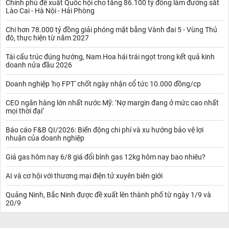
Chính phủ đề xuất Quốc hội cho tăng 86.100 tỷ đồng làm đường sắt
Lào Cai - Hà Nội - Hải Phòng
Chi hơn 78.000 tỷ đồng giải phóng mặt bằng Vành đai 5 - Vùng Thủ
đô, thực hiện từ năm 2027
Tái cấu trúc đúng hướng, Nam Hoa hái trái ngọt trong kết quả kinh
doanh nửa đầu 2026
Doanh nghiệp 'họ FPT' chốt ngày nhận cổ tức 10.000 đồng/cp
CEO ngân hàng lớn nhất nước Mỹ: ‘Nợ margin đang ở mức cao nhất
mọi thời đại’
Báo cáo F&B QI/2026: Biến động chi phí và xu hướng bảo vệ lợi
nhuận của doanh nghiệp
Giá gas hôm nay 6/8 giá đổi bình gas 12kg hôm nay bao nhiêu?
AI và cơ hội với thương mại điện tử xuyên biên giới
Quảng Ninh, Bắc Ninh được đề xuất lên thành phố từ ngày 1/9 và
20/9