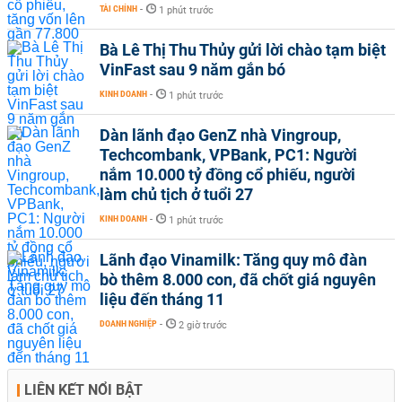
TÀI CHÍNH
-
1 phút trước
Bà Lê Thị Thu Thủy gửi lời chào tạm biệt
VinFast sau 9 năm gắn bó
KINH DOANH
-
1 phút trước
Dàn lãnh đạo GenZ nhà Vingroup,
Techcombank, VPBank, PC1: Người
nắm 10.000 tỷ đồng cổ phiếu, người
làm chủ tịch ở tuổi 27
KINH DOANH
-
1 phút trước
Lãnh đạo Vinamilk: Tăng quy mô đàn
bò thêm 8.000 con, đã chốt giá nguyên
liệu đến tháng 11
DOANH NGHIỆP
-
2 giờ trước
LIÊN KẾT NỔI BẬT