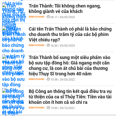
Trấn Thành: Tôi không chen ngang,
không giành vé của khách
KINH DOANH
-
06:11 | 04/03/2023
Cái tên Trấn Thành có phải là bảo chứng
cho doanh thu trăm tỷ của các bộ phim
Việt chiếu rạp?
KINH DOANH
-
16:00 | 03/03/2023
Trấn Thành bổ sung một siêu phẩm vào
bộ sưu tập đồng hồ: Giá ngang một căn
chung cư, là con át chủ bài của thương
hiệu Thụy Sĩ trong hơn 40 năm
KINH DOANH
-
10:38 | 29/03/2022
Bộ Công an thông tin kết quả điều tra vụ
từ thiện của ca sĩ Thủy Tiên: Tiền vào tài
khoản còn ít hơn cả số chi ra
KINH DOANH
-
13:00 | 29/12/2021