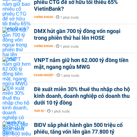
phiếu CTG để sở hữu tối thiểu 65%
VietinBank?
CHỨNG KHOÁN
-
1 phút trước
DMX hút gần 700 tỷ đồng vốn ngoại
trong phiên thứ hai lên HOSE
CHỨNG KHOÁN
-
1 phút trước
VNPT nắm giữ hơn 62.000 tỷ đồng tiền
mặt, ngang ngửa MWG
DOANH NGHIỆP
-
1 phút trước
Đề xuất miễn 30% thuế thu nhập cho hộ
kinh doanh, doanh nghiệp có doanh thu
dưới 10 tỷ đồng
THỜI SỰ
-
1 phút trước
BIDV sắp phát hành gần 500 triệu cổ
phiếu, tăng vốn lên gần 77.800 tỷ