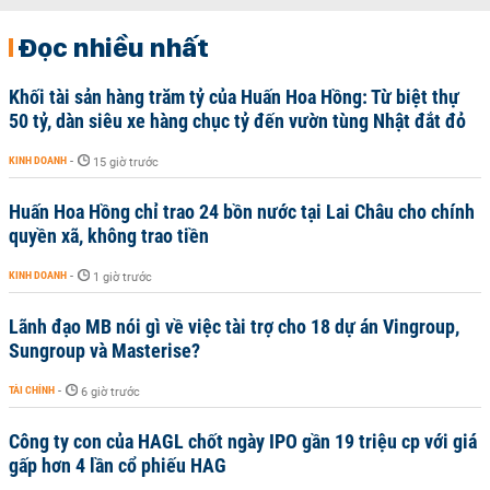
Đọc nhiều nhất
Khối tài sản hàng trăm tỷ của Huấn Hoa Hồng: Từ biệt thự
50 tỷ, dàn siêu xe hàng chục tỷ đến vườn tùng Nhật đắt đỏ
KINH DOANH
-
15 giờ trước
Huấn Hoa Hồng chỉ trao 24 bồn nước tại Lai Châu cho chính
quyền xã, không trao tiền
KINH DOANH
-
1 giờ trước
Lãnh đạo MB nói gì về việc tài trợ cho 18 dự án Vingroup,
Sungroup và Masterise?
TÀI CHÍNH
-
6 giờ trước
Công ty con của HAGL chốt ngày IPO gần 19 triệu cp với giá
gấp hơn 4 lần cổ phiếu HAG