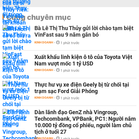
Cùng chuyên mục
Bà Lê Thị Thu Thủy gửi lời chào tạm biệt
VinFast sau 9 năm gắn bó
KINH DOANH
-
1 phút trước
Xuất khẩu linh kiện ô tô của Toyota Việt
Nam vượt mốc 1 tỷ USD
KINH DOANH
-
1 phút trước
Thực hư vụ xe điện Geely bị từ chối tại
trạm sạc Ford Giải Phóng
KINH DOANH
-
1 phút trước
Dàn lãnh đạo GenZ nhà Vingroup,
Techcombank, VPBank, PC1: Người nắm
10.000 tỷ đồng cổ phiếu, người làm chủ
tịch ở tuổi 27
KINH DOANH
-
1 phút trước