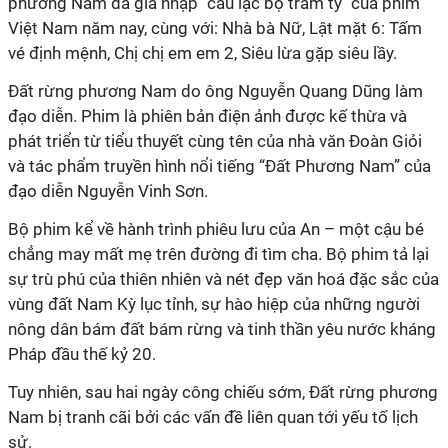
phương Nam đã gia nhập "câu lạc bộ trăm tỷ" của phim
Việt Nam năm nay, cùng với: Nhà bà Nữ, Lật mặt 6: Tấm
vé định mệnh, Chị chị em em 2, Siêu lừa gặp siêu lầy.
Đất rừng phương Nam do ông Nguyễn Quang Dũng làm
đạo diễn. Phim là phiên bản điện ảnh được kế thừa và
phát triển từ tiểu thuyết cùng tên của nhà văn Đoàn Giỏi
và tác phẩm truyền hình nổi tiếng “Đất Phương Nam” của
đạo diễn Nguyễn Vinh Sơn.
Bộ phim kể về hành trình phiêu lưu của An – một cậu bé
chẳng may mất mẹ trên đường đi tìm cha. Bộ phim tả lại
sự trù phú của thiên nhiên và nét đẹp văn hoá đặc sắc của
vùng đất Nam Kỳ lục tỉnh, sự hào hiệp của những người
nông dân bám đất bám rừng và tinh thần yêu nước kháng
Pháp đầu thế kỷ 20.
Tuy nhiên, sau hai ngày công chiếu sớm, Đất rừng phương
Nam bị tranh cãi bởi các vấn đề liên quan tới yếu tố lịch
sử.