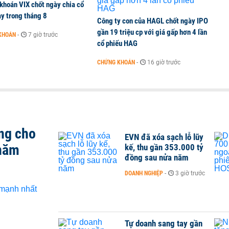
khoán VIX chốt ngày chia cổ
y trong tháng 8
Công ty con của HAGL chốt ngày IPO
gần 19 triệu cp với giá gấp hơn 4 lần
KHOÁN
-
7 giờ trước
cổ phiếu HAG
CHỨNG KHOÁN
-
16 giờ trước
ng cho
EVN đã xóa sạch lỗ lũy
 năm
kế, thu gần 353.000 tỷ
đồng sau nửa năm
DOANH NGHIỆP
-
3 giờ trước
Tự doanh sang tay gần