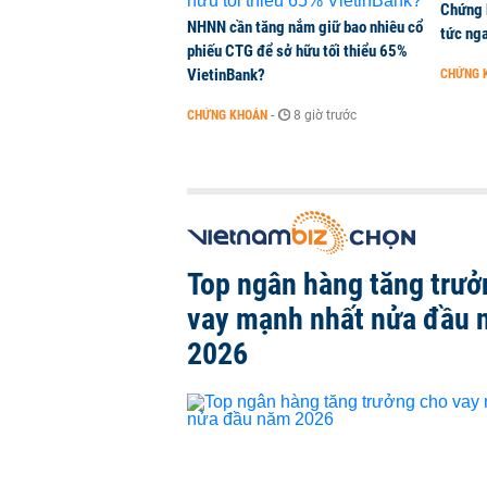
Chứng 
NHNN cần tăng nắm giữ bao nhiêu cổ
tức nga
phiếu CTG để sở hữu tối thiểu 65%
VietinBank?
CHỨNG 
CHỨNG KHOÁN
-
8 giờ trước
Top ngân hàng tăng trưở
vay mạnh nhất nửa đầu
2026