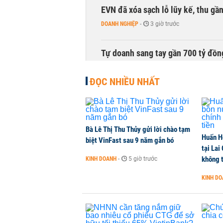
EVN đã xóa sạch lỗ lũy kế, thu g
DOANH NGHIỆP
-
3 giờ trước
Tự doanh sang tay gần 700 tỷ đồn
CHỨNG KHOÁN
-
3 giờ trước
ĐỌC NHIỀU NHẤT
Thu hồi 89 ha đất để đấu giá lựa 
không
NHÀ ĐẤT
-
4 giờ trước
Bà Lê Thị Thu Thủy gửi lời chào tạm
Huấn H
biệt VinFast sau 9 năm gắn bó
tại Lai
Dòng tiền ngoại bất ngờ trở lại T
không t
KINH DOANH
-
5 giờ trước
CHỨNG KHOÁN
-
4 giờ trước
KINH D
Kiến nghị đưa người bán hàng onl
THỜI SỰ
-
4 giờ trước