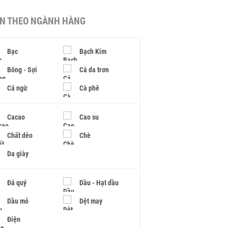
IN THEO NGÀNH HÀNG
Bạc
Bạch Kim
Bông - Sợi
Cá da trơn
Cá ngừ
Cà phê
Cacao
Cao su
Chất dẻo
Chè
Da giày
Đá quý
Dầu - Hạt dầu
Dầu mỏ
Dệt may
Điện