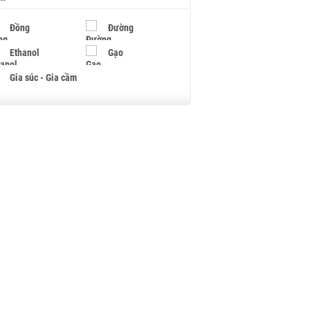
Đồng
Đường
Ethanol
Gạo
Gia súc - Gia cầm
Giấy
Gỗ
Hạt điều
Hồ tiêu - Hạt tiêu
Khí đốt
Kim loại khác
Mắc ca
Muối
Ngũ cốc
Nhựa - Hạt nhựa
Palladium
Phân bón