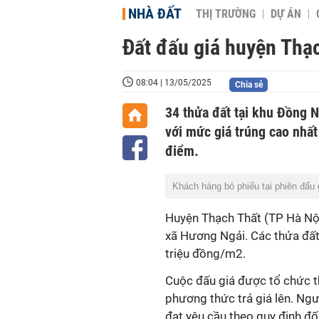
NHÀ ĐẤT
THỊ TRƯỜNG
DỰ ÁN
Đất đấu giá huyện Thạ
08:04 | 13/05/2025
Chia sẻ
34 thửa đất tại khu Đồng 
với mức giá trúng cao nhất
điểm.
Khách hàng bỏ phiếu tại phiên đấu 
Huyện Thạch Thất (TP Hà Nội
xã Hương Ngải. Các thửa đất 
triệu đồng/m2.
Cuộc đấu giá được tổ chức th
phương thức trả giá lên. Ngư
đạt yêu cầu theo quy định đố