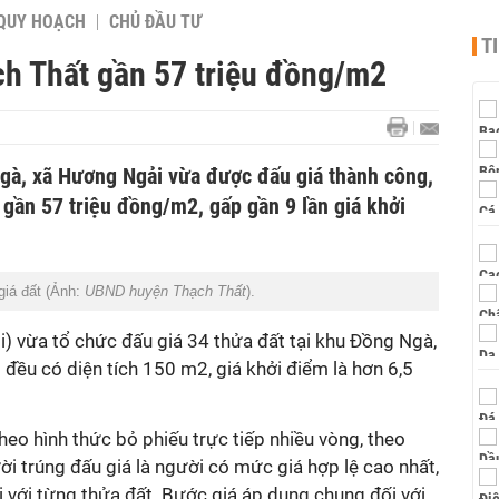
QUY HOẠCH
CHỦ ĐẦU TƯ
T
ch Thất gần 57 triệu đồng/m2
Ngà, xã Hương Ngải vừa được đấu giá thành công,
 gần 57 triệu đồng/m2, gấp gần 9 lần giá khởi
giá đất (Ảnh:
UBND huyện Thạch Thất
).
) vừa tổ chức đấu giá 34 thửa đất tại khu Đồng Ngà,
đều có diện tích 150 m2, giá khởi điểm là hơn 6,5
eo hình thức bỏ phiếu trực tiếp nhiều vòng, theo
ời trúng đấu giá là người có mức giá hợp lệ cao nhất,
i với từng thửa đất. Bước giá áp dụng chung đối với