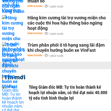
thuần số
KINH DOANH
-
1 phút trước
Hãng kim cương tài trợ vương miện cho
các cuộc thi hoa hậu thông báo ngừng
hoạt động
KINH DOANH
-
1 phút trước
Trùm phân phối ô tô hạng sang lãi đậm
khi chuyển hướng buôn xe VinFast
KINH DOANH
-
1 phút trước
Tin mới
Tổng Giám đốc MB: Tự tin hoàn thành kế
hoạch lợi nhuận năm, có thể đạt mốc 40.000
tỷ nếu tình hình thuận lợi