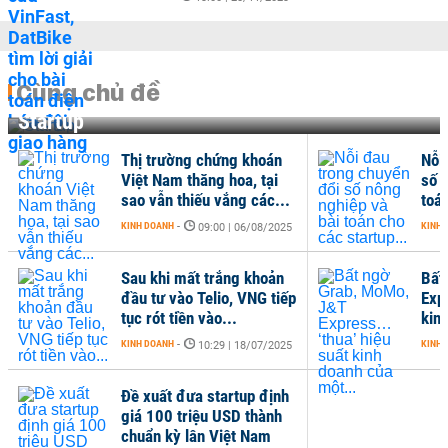
Cùng chủ đề
Startup
Thị trường chứng khoán
Nỗi
Việt Nam thăng hoa, tại
số 
sao vẫn thiếu vắng các...
toán
KINH DOANH
-
KINH 
09:00 | 06/08/2025
Sau khi mất trắng khoản
Bất
đầu tư vào Telio, VNG tiếp
Exp
tục rót tiền vào...
kin
KINH DOANH
-
KINH 
10:29 | 18/07/2025
Đề xuất đưa startup định
giá 100 triệu USD thành
chuẩn kỳ lân Việt Nam