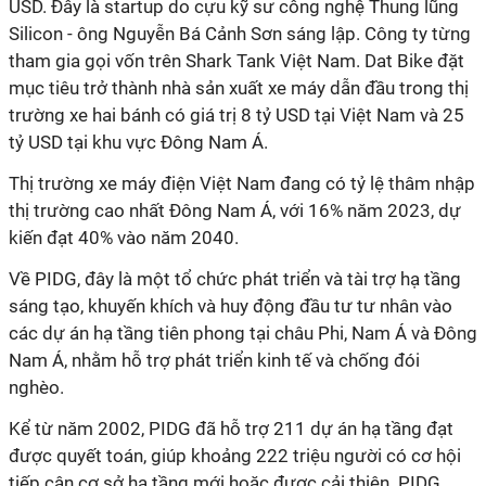
USD. Đây là startup do cựu kỹ sư công nghệ Thung lũng
Silicon - ông Nguyễn Bá Cảnh Sơn sáng lập. Công ty từng
tham gia gọi vốn trên Shark Tank Việt Nam. Dat Bike đặt
mục tiêu trở thành nhà sản xuất xe máy dẫn đầu trong thị
trường xe hai bánh có giá trị 8 tỷ USD tại Việt Nam và 25
tỷ USD tại khu vực Đông Nam Á.
Thị trường xe máy điện Việt Nam đang có tỷ lệ thâm nhập
thị trường cao nhất Đông Nam Á, với 16% năm 2023, dự
kiến đạt 40% vào năm 2040.
Về PIDG, đây là một tổ chức phát triển và tài trợ hạ tầng
sáng tạo, khuyến khích và huy động đầu tư tư nhân vào
các dự án hạ tầng tiên phong tại châu Phi, Nam Á và Đông
Nam Á, nhằm hỗ trợ phát triển kinh tế và chống đói
nghèo.
Kể từ năm 2002, PIDG đã hỗ trợ 211 dự án hạ tầng đạt
được quyết toán, giúp khoảng 222 triệu người có cơ hội
tiếp cận cơ sở hạ tầng mới hoặc được cải thiện. PIDG