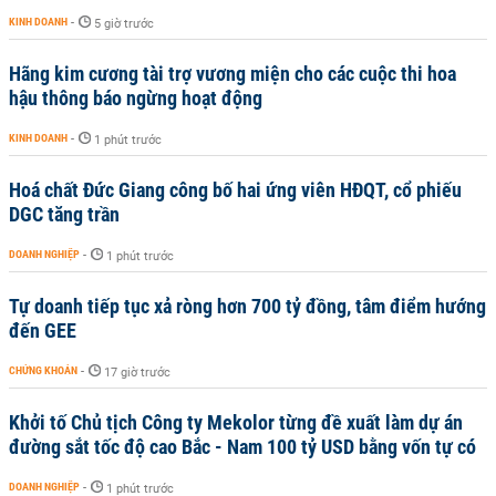
KINH DOANH
-
5 giờ trước
Hãng kim cương tài trợ vương miện cho các cuộc thi hoa
hậu thông báo ngừng hoạt động
KINH DOANH
-
1 phút trước
Hoá chất Đức Giang công bố hai ứng viên HĐQT, cổ phiếu
DGC tăng trần
DOANH NGHIỆP
-
1 phút trước
Tự doanh tiếp tục xả ròng hơn 700 tỷ đồng, tâm điểm hướng
đến GEE
CHỨNG KHOÁN
-
17 giờ trước
Khởi tố Chủ tịch Công ty Mekolor từng đề xuất làm dự án
đường sắt tốc độ cao Bắc - Nam 100 tỷ USD bằng vốn tự có
DOANH NGHIỆP
-
1 phút trước