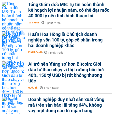
Tổng Giám đốc MB: Tự tin hoàn thành
kế hoạch lợi nhuận năm, có thể đạt mốc
40.000 tỷ nếu tình hình thuận lợi
TÀI CHÍNH
-
1 phút trước
Huấn Hoa Hồng là Chủ tịch doanh
nghiệp vốn 100 tỷ, góp cổ phần trong
hai doanh nghiệp khác
KINH DOANH
-
1 phút trước
AI trở nên 'đáng sợ' hơn Bitcoin: Giới
đầu tư tháo chạy vì thị trường bốc hơi
40%, 150 tỷ USD bị rút không thương
tiếc
QUỐC TẾ
-
1 phút trước
Doanh nghiệp duy nhất sản xuất vàng
mã trên sàn báo lãi tăng 64%, không
vay một đồng nào từ ngân hàng