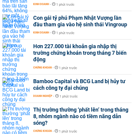
KINH DOANH
-
1 phút trước
Con gái tỷ phú Phạm Nhật Vượng lần
đầu tham gia vào hệ sinh thái Vingroup
KINH DOANH
-
1 phút trước
Hơn 227.000 tài khoản gia nhập thị
trường chứng khoán trong tháng 7 biến
động
CHỨNG KHOÁN
-
1 phút trước
Bamboo Capital và BCG Land bị hủy tư
cách công ty đại chúng
DOANH NGHIỆP
-
1 phút trước
Thị trường thường ‘phất lên’ trong tháng
8, nhóm ngành nào có tiềm năng dẫn
sóng?
CHỨNG KHOÁN
-
1 phút trước