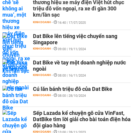
thương hiệu xe máy điện Việt hút chục
triệu đô vốn ngoại, ra xe đi gần 300
km/lần sạc
KINH DOANH
-
16:40 | 17/07/2025
Dat Bike lên tiếng việc chuyển sang
Singapore
KINH DOANH
-
09:00 | 19/11/2024
Dat Bike về tay một doanh nghiệp nước
ngoài
KINH DOANH
-
08:00 | 16/11/2024
Cú lăn bánh triệu đô của Dat Bike
KINH DOANH
-
08:00 | 28/10/2024
Sếp Lazada kể chuyện gõ cửa VinFast,
DatBike tìm lời giải cho bài toán điện hóa
đội giao hàng
KINH DOANH
-
13:00 | 28/11/2023