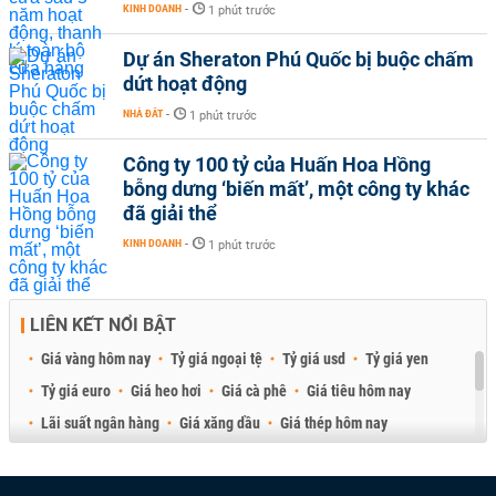
KINH DOANH
-
1 phút trước
Dự án Sheraton Phú Quốc bị buộc chấm
dứt hoạt động
NHÀ ĐẤT
-
1 phút trước
Công ty 100 tỷ của Huấn Hoa Hồng
bỗng dưng ‘biến mất’, một công ty khác
đã giải thể
KINH DOANH
-
1 phút trước
LIÊN KẾT NỔI BẬT
Giá vàng hôm nay
Tỷ giá ngoại tệ
Tỷ giá usd
Tỷ giá yen
Tỷ giá euro
Giá heo hơi
Giá cà phê
Giá tiêu hôm nay
Lãi suất ngân hàng
Giá xăng dầu
Giá thép hôm nay
Giá sầu riêng
Giá thịt heo
Giá gạo
Giá cao su
Best Retail Brokers
Diễn đàn đầu tư Việt Nam 2026