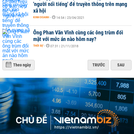
'người nổi tiếng' để truyền thông trên mạng
xã hội
KINH DOANH
-
14:54 | 23/04/2021
Ông Phan Văn Vĩnh cùng các ông trùm đối
mặt với mức án nào hôm nay?
THỜI SỰ
-
07:31 | 21/11/2018
Theo ngày
TRƯỚC
SAU