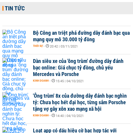
TIN TỨC
Bộ Công an triệt phá đường dây đánh bạc qua
mạng quy mô 30.000 tỷ đồng
THỜI SỰ
-
20:42 | 03/11/2021
Dàn siêu xe của 'ông trùm' đường dây đánh
bạc online: Giá chục tỷ đồng, chủ yếu
Mercedes và Porsche
KINH DOANH
-
15:45 | 04/10/2021
'Ông trùm' 8x của đường dây đánh bạc nghìn
tỷ: Chưa học hết đại học, từng sắm Porsche
tặng vợ gây xôn xao mạng xã hội
KINH DOANH
-
14:40 | 04/10/2021
Loạt app có dấu hiệu cờ bạc hợp tác với