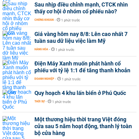
Sau nhịp điều chỉnh mạnh, CTCK nhìn
thấy cơ hội ở nhóm cổ phiếu nào?
CHỨNG KHOÁN
-
1 phút trước
Giá vàng hôm nay 8/8: Lên cao nhất 7
tuần sau dữ liệu việc làm Mỹ
HÀNG HÓA
-
1 phút trước
Điện Máy Xanh muốn phát hành cổ
phiếu với tỷ lệ 1:1 để tăng thanh khoản
DOANH NGHIỆP
-
1 phút trước
Quy hoạch 4 khu lấn biển ở Phú Quốc
THỜI SỰ
-
1 phút trước
Một thương hiệu thời trang Việt đóng
cửa sau 5 năm hoạt động, thanh lý toàn
bộ cửa hàng