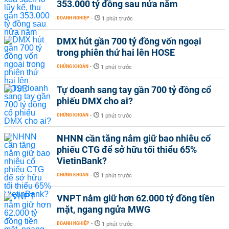
353.000 tỷ đồng sau nửa năm
DOANH NGHIỆP
-
1 phút trước
DMX hút gần 700 tỷ đồng vốn ngoại
trong phiên thứ hai lên HOSE
CHỨNG KHOÁN
-
1 phút trước
Tự doanh sang tay gần 700 tỷ đồng cổ
phiếu DMX cho ai?
CHỨNG KHOÁN
-
1 phút trước
NHNN cần tăng nắm giữ bao nhiêu cổ
phiếu CTG để sở hữu tối thiểu 65%
VietinBank?
CHỨNG KHOÁN
-
1 phút trước
VNPT nắm giữ hơn 62.000 tỷ đồng tiền
mặt, ngang ngửa MWG
DOANH NGHIỆP
-
1 phút trước