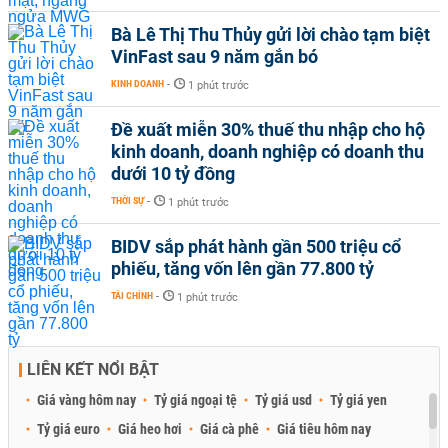
Bà Lê Thị Thu Thủy gửi lời chào tạm biệt
VinFast sau 9 năm gắn bó
KINH DOANH
-
1 phút trước
Đề xuất miễn 30% thuế thu nhập cho hộ
kinh doanh, doanh nghiệp có doanh thu
dưới 10 tỷ đồng
THỜI SỰ
-
1 phút trước
BIDV sắp phát hành gần 500 triệu cổ
phiếu, tăng vốn lên gần 77.800 tỷ
TÀI CHÍNH
-
1 phút trước
LIÊN KẾT NỔI BẬT
Giá vàng hôm nay
Tỷ giá ngoại tệ
Tỷ giá usd
Tỷ giá yen
Tỷ giá euro
Giá heo hơi
Giá cà phê
Giá tiêu hôm nay