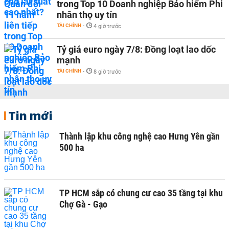
trong Top 10 Doanh nghiệp Bảo hiểm Phi
nhân thọ uy tín
TÀI CHÍNH
-
4 giờ trước
Tỷ giá euro ngày 7/8: Đồng loạt lao dốc
mạnh
TÀI CHÍNH
-
8 giờ trước
Tin mới
Thành lập khu công nghệ cao Hưng Yên gần
500 ha
TP HCM sắp có chung cư cao 35 tầng tại khu
Chợ Gà - Gạo