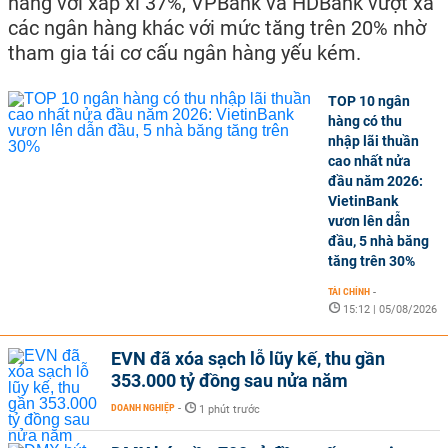
hàng với xấp xỉ 37%, VPBank và HDBank vượt xa
các ngân hàng khác với mức tăng trên 20% nhờ
tham gia tái cơ cấu ngân hàng yếu kém.
TOP 10 ngân
hàng có thu
nhập lãi thuần
cao nhất nửa
đầu năm 2026:
VietinBank
vươn lên dẫn
đầu, 5 nhà băng
tăng trên 30%
TÀI CHÍNH
-
15:12 | 05/08/2026
EVN đã xóa sạch lỗ lũy kế, thu gần
353.000 tỷ đồng sau nửa năm
DOANH NGHIỆP
-
1 phút trước