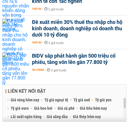
kinh tế còn 'tắc nghẽn'
THỜI SỰ
-
2 giờ trước
Đề xuất miễn 30% thuế thu nhập cho hộ
kinh doanh, doanh nghiệp có doanh thu
dưới 10 tỷ đồng
THỜI SỰ
-
3 giờ trước
BIDV sắp phát hành gần 500 triệu cổ
phiếu, tăng vốn lên gần 77.800 tỷ
TÀI CHÍNH
-
3 giờ trước
LIÊN KẾT NỔI BẬT
Giá vàng hôm nay
Tỷ giá ngoại tệ
Tỷ giá usd
Tỷ giá yen
Tỷ giá euro
Giá heo hơi
Giá cà phê
Giá tiêu hôm nay
Lãi suất ngân hàng
Giá xăng dầu
Giá thép hôm nay
Giá sầu riêng
Giá thịt heo
Giá gạo
Giá cao su