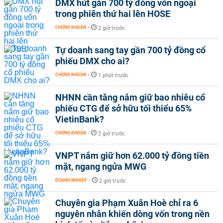
DMX hút gần 700 tỷ đồng vốn ngoại
trong phiên thứ hai lên HOSE
CHỨNG KHOÁN
-
2 giờ trước
Tự doanh sang tay gần 700 tỷ đồng cổ
phiếu DMX cho ai?
CHỨNG KHOÁN
-
1 phút trước
NHNN cần tăng nắm giữ bao nhiêu cổ
phiếu CTG để sở hữu tối thiểu 65%
VietinBank?
CHỨNG KHOÁN
-
2 giờ trước
VNPT nắm giữ hơn 62.000 tỷ đồng tiền
mặt, ngang ngửa MWG
DOANH NGHIỆP
-
2 giờ trước
Chuyên gia Phạm Xuân Hoè chỉ ra 6
nguyên nhân khiến dòng vốn trong nền