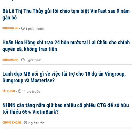
Bà Lê Thị Thu Thủy gửi lời chào tạm biệt VinFast sau 9 năm
gắn bó
KINH DOANH
-
1 phút trước
Huấn Hoa Hồng chỉ trao 24 bồn nước tại Lai Châu cho chính
quyền xã, không trao tiền
KINH DOANH
-
6 giờ trước
Lãnh đạo MB nói gì về việc tài trợ cho 18 dự án Vingroup,
Sungroup và Masterise?
TÀI CHÍNH
-
11 giờ trước
NHNN cần tăng nắm giữ bao nhiêu cổ phiếu CTG để sở hữu
tối thiểu 65% VietinBank?
CHỨNG KHOÁN
-
2 giờ trước