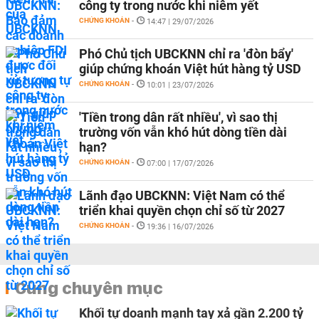
công ty trong nước khi niêm yết
CHỨNG KHOÁN
-
14:47 | 29/07/2026
Phó Chủ tịch UBCKNN chỉ ra 'đòn bẩy'
giúp chứng khoán Việt hút hàng tỷ USD
CHỨNG KHOÁN
-
10:01 | 23/07/2026
'Tiền trong dân rất nhiều', vì sao thị
trường vốn vẫn khó hút dòng tiền dài
hạn?
CHỨNG KHOÁN
-
07:00 | 17/07/2026
Lãnh đạo UBCKNN: Việt Nam có thể
triển khai quyền chọn chỉ số từ 2027
CHỨNG KHOÁN
-
19:36 | 16/07/2026
Cùng chuyên mục
Khối tự doanh mạnh tay xả gần 2.200 tỷ