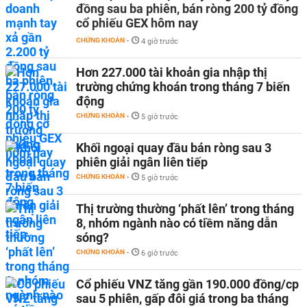
đồng sau ba phiên, bán ròng 200 tỷ đồng
cổ phiếu GEX hôm nay
CHỨNG KHOÁN
-
4 giờ trước
Hơn 227.000 tài khoản gia nhập thị
trường chứng khoán trong tháng 7 biến
động
CHỨNG KHOÁN
-
5 giờ trước
Khối ngoại quay đầu bán ròng sau 3
phiên giải ngân liên tiếp
CHỨNG KHOÁN
-
5 giờ trước
Thị trường thường ‘phất lên’ trong tháng
8, nhóm ngành nào có tiềm năng dẫn
sóng?
CHỨNG KHOÁN
-
6 giờ trước
Cổ phiếu VNZ tăng gần 190.000 đồng/cp
sau 5 phiên, gấp đôi giá trong ba tháng