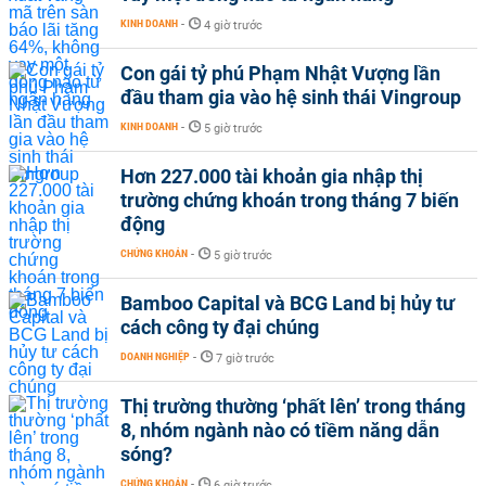
KINH DOANH
-
4 giờ trước
Con gái tỷ phú Phạm Nhật Vượng lần
đầu tham gia vào hệ sinh thái Vingroup
KINH DOANH
-
5 giờ trước
Hơn 227.000 tài khoản gia nhập thị
trường chứng khoán trong tháng 7 biến
động
CHỨNG KHOÁN
-
5 giờ trước
Bamboo Capital và BCG Land bị hủy tư
cách công ty đại chúng
DOANH NGHIỆP
-
7 giờ trước
Thị trường thường ‘phất lên’ trong tháng
8, nhóm ngành nào có tiềm năng dẫn
sóng?
CHỨNG KHOÁN
-
6 giờ trước