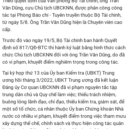
Theo quyết định của Văn phòng Bộ Tài chính, ông Trần
Văn Dũng, cựu Chủ tịch UBCKNN, được phân công công
tác tại Phòng Báo chí - Tuyên truyền thuộc Bộ Tài chính,
từ ngày 5/8. Ông Trần Văn Dũng hiện là Chuyên viên cao
cấp.
Trước đó vào ngày 19/5, Bộ Tài chính ban hành Quyết
định số 817/QĐ-BTC thi hành kỷ luật bằng hình thức cách
chức Chủ tịch UBCKNN đối với ông Trần Văn Dũng, do đã
có vi phạm, khuyết điểm nghiêm trọng trong công tác.
Tại kỳ họp thứ 13 của Ủy ban Kiểm tra (UBKT) Trung
ương hồi tháng 3/2022, UBKT Trung ương đã kết luận
Đảng ủy Cơ quan UBCKNN đã vi phạm nguyên tắc tập
trung dân chủ và Quy chế làm việc; thiếu trách nhiệm,
buông lỏng lãnh đạo, chỉ đạo, thiếu kiểm tra, giám sát, để
một số tổ chức, cá nhân thuộc Ủy ban Chứng khoán Nhà
nước có nhiều vi phạm, khuyết điểm trong việc tham mưu
xây dựng thể chế, chính sách và thực hiện công tác quản