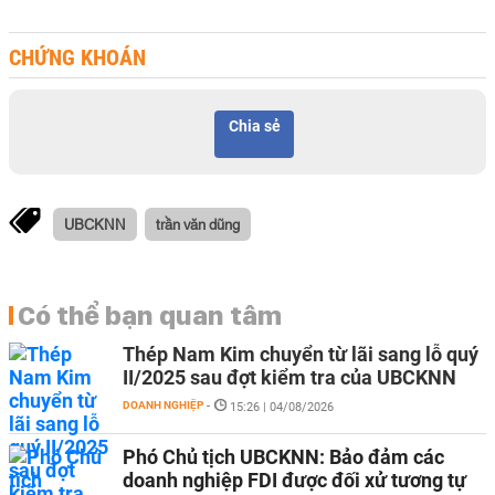
CHỨNG KHOÁN
Chia sẻ
UBCKNN
trần văn dũng
Có thể bạn quan tâm
Thép Nam Kim chuyển từ lãi sang lỗ quý
II/2025 sau đợt kiểm tra của UBCKNN
DOANH NGHIỆP
-
15:26 | 04/08/2026
Phó Chủ tịch UBCKNN: Bảo đảm các
doanh nghiệp FDI được đối xử tương tự