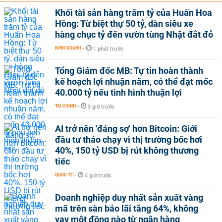
Khối tài sản hàng trăm tỷ của Huấn Hoa
Hồng: Từ biệt thự 50 tỷ, dàn siêu xe
hàng chục tỷ đến vườn tùng Nhật đắt đỏ
KINH DOANH
-
1 phút trước
Tổng Giám đốc MB: Tự tin hoàn thành
kế hoạch lợi nhuận năm, có thể đạt mốc
40.000 tỷ nếu tình hình thuận lợi
TÀI CHÍNH
-
3 giờ trước
AI trở nên 'đáng sợ' hơn Bitcoin: Giới
đầu tư tháo chạy vì thị trường bốc hơi
40%, 150 tỷ USD bị rút không thương
tiếc
QUỐC TẾ
-
4 giờ trước
Doanh nghiệp duy nhất sản xuất vàng
mã trên sàn báo lãi tăng 64%, không
vay một đồng nào từ ngân hàng