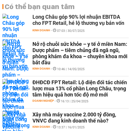
Có thể bạn quan tâm
Long Châu góp 90% lợi nhuận EBITDA
cho FPT Retail, hé lộ thương vụ bán vốn
KINH DOANH
-
07:03 | 30/07/2025
Nở rộ chuỗi sức khỏe – y tế ở miền Nam:
Dược phẩm – tiêm chủng đã ngã ngũ,
phòng khám đa khoa – chuyên khoa mới
bắt đầu
KINH DOANH
-
10:46 | 14/05/2025
ĐHĐCĐ FPT Retail: Lộ diện đối tác chiến
lược mua 13% cổ phần Long Châu, trọng
tâm hiệu quả hơn tốc độ mở mới
DOANH NGHIỆP
-
16:13 | 25/04/2025
Xây nhà máy vaccine 2.000 tỷ đồng,
VNVC đang kinh doanh thế nào?
KINH DOANH
-
13:37 | 16/01/2025