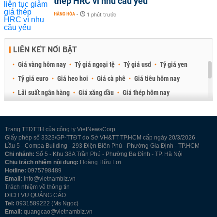
thép HRC vì nhu cầu yếu
HÀNG HÓA
-
1 phút trước
LIÊN KẾT NỔI BẬT
Giá vàng hôm nay
Tỷ giá ngoại tệ
Tỷ giá usd
Tỷ giá yen
Tỷ giá euro
Giá heo hơi
Giá cà phê
Giá tiêu hôm nay
Lãi suất ngân hàng
Giá xăng dầu
Giá thép hôm nay
Giá sầu riêng
Giá thịt heo
Giá gạo
Giá cao su
Best Retail Brokers
Diễn đàn đầu tư Việt Nam 2026
Trang TTĐTTH của công ty VietNewsCorp
Giấy phép số 3323/GP-TTĐT do Sở VH&TT TP.HCM cấp ngày 20/3/2026
Lầu 5 - Compa Building - 293 Điện Biên Phủ - Phường Gia Định - TP.HCM
Chi nhánh:
Số 5 - Khu 38A Trần Phú - Phường Ba Đình - TP. Hà Nội
Chịu trách nhiệm nội dung:
Hoàng Hữu Lợi
Hotline:
0975798489
Email:
info@vietnambiz.vn
Trách nhiệm về thông tin
DỊCH VỤ QUẢNG CÁO
Tel:
0931589222 (Ms Ngọc)
Email:
quangcao@vietnambiz.vn