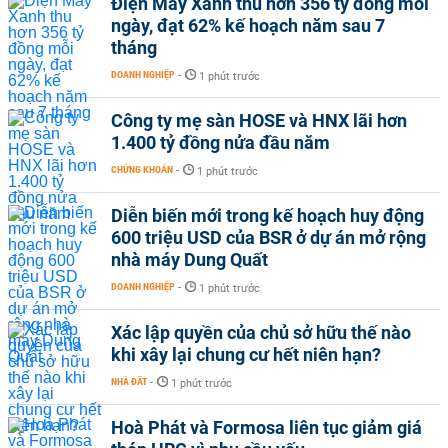
Điện Máy Xanh thu hơn 356 tỷ đồng mỗi
ngày, đạt 62% kế hoạch năm sau 7
tháng
DOANH NGHIỆP
-
1 phút trước
Công ty mẹ sàn HOSE và HNX lãi hơn
1.400 tỷ đồng nửa đầu năm
CHỨNG KHOÁN
-
1 phút trước
Diễn biến mới trong kế hoạch huy động
600 triệu USD của BSR ở dự án mở rộng
nhà máy Dung Quất
DOANH NGHIỆP
-
1 phút trước
Xác lập quyền của chủ sở hữu thế nào
khi xây lại chung cư hết niên hạn?
NHÀ ĐẤT
-
1 phút trước
Hoà Phát và Formosa liên tục giảm giá