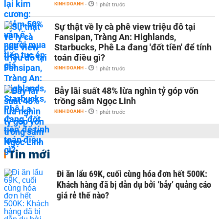
KINH DOANH
-
1 phút trước
Sự thật về ly cà phê view triệu đô tại
Fansipan, Tràng An: Highlands,
Starbucks, Phê La đang 'đốt tiền' để tính
toán điều gì?
KINH DOANH
-
1 phút trước
Bẫy lãi suất 48% lừa nghìn tỷ góp vốn
trồng sâm Ngọc Linh
KINH DOANH
-
1 phút trước
Tin mới
Đi ăn lẩu 69K, cuối cùng hóa đơn hết 500K:
Khách hàng đã bị dẫn dụ bởi ‘bẫy’ quảng cáo
giá rẻ thế nào?