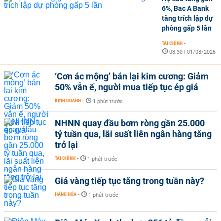
6%, Bac A Bank
tăng trích lập dự
phòng gấp 5 lần
TÀI CHÍNH
-
08:30 | 01/08/2026
‘Cơn ác mộng’ bán lại kim cương: Giảm
50% vẫn ế, người mua tiếp tục ép giá
KINH DOANH
-
1 phút trước
NHNN quay đầu bơm ròng gần 25.000
tỷ tuần qua, lãi suất liên ngân hàng tăng
trở lại
TÀI CHÍNH
-
1 phút trước
Giá vàng tiếp tục tăng trong tuần này?
HÀNG HÓA
-
1 phút trước