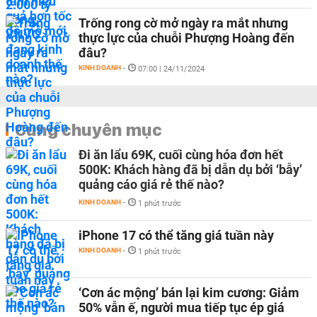
Trống rong cờ mở ngày ra mắt nhưng
thực lực của chuỗi Phượng Hoàng đến
đâu?
KINH DOANH
-
07:00 | 24/11/2024
Cùng chuyên mục
Đi ăn lẩu 69K, cuối cùng hóa đơn hết
500K: Khách hàng đã bị dẫn dụ bởi ‘bẫy’
quảng cáo giá rẻ thế nào?
KINH DOANH
-
1 phút trước
iPhone 17 có thể tăng giá tuần này
KINH DOANH
-
1 phút trước
‘Cơn ác mộng’ bán lại kim cương: Giảm
50% vẫn ế, người mua tiếp tục ép giá