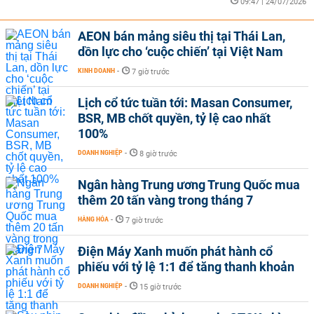
09:47 | 24/07/2026
AEON bán mảng siêu thị tại Thái Lan,
dồn lực cho ‘cuộc chiến’ tại Việt Nam
KINH DOANH
-
7 giờ trước
Lịch cổ tức tuần tới: Masan Consumer,
BSR, MB chốt quyền, tỷ lệ cao nhất
100%
DOANH NGHIỆP
-
8 giờ trước
Ngân hàng Trung ương Trung Quốc mua
thêm 20 tấn vàng trong tháng 7
HÀNG HÓA
-
7 giờ trước
Điện Máy Xanh muốn phát hành cổ
phiếu với tỷ lệ 1:1 để tăng thanh khoản
DOANH NGHIỆP
-
15 giờ trước