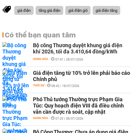
giá điện
tăng giá điện
giá điện gió
giá điện tăng
Có thể bạn quan tâm
Bộ công Thương duyệt khung giá điện
khí 2026, tối đa 3.410,64 đồng/kWh
HÀNG HÓA
-
07:41 | 28/07/2026
Giá điện tăng từ 10% trở lên phải báo cáo
Chính phủ
THỜI SỰ
-
08:42 | 18/07/2026
Phó Thủ tướng Thường trực Phạm Gia
Túc: Quy hoạch điện VIII đã điều chỉnh
vẫn cần được rà soát, cập nhật
HÀNG HÓA
-
07:20 | 08/07/2026
Bộ Công Thương: Chưa áp dụng giá điện