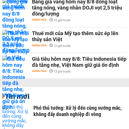
Bảng giá vàng hôm nay 8/8 đồng loạt
tăng nóng, vàng nhẫn DOJI vọt 2,5 triệu
đồng/lượng
HÀNG HÓA
-
10 giờ trước
Thuế mới của Mỹ tạo thêm sức ép lên
thủy sản Việt
HÀNG HÓA
-
12 giờ trước
Giá tiêu hôm nay 8/8: Tiêu Indonesia tiếp
đà tăng nhẹ, Việt Nam giữ giá ổn định
HÀNG HÓA
-
13 giờ trước
Tin mới
Phó thủ tướng: Xử lý đến cùng vướng mắc,
không đẩy doanh nghiệp đi vòng