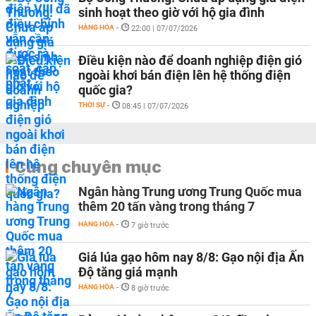
sinh hoạt theo giờ với hộ gia đình
HÀNG HÓA
-
22:00 | 07/07/2026
Điều kiện nào để doanh nghiệp điện gió
ngoài khơi bán điện lên hệ thống điện
quốc gia?
THỜI SỰ
-
08:45 | 07/07/2026
Cùng chuyên mục
Ngân hàng Trung ương Trung Quốc mua
thêm 20 tấn vàng trong tháng 7
HÀNG HÓA
-
7 giờ trước
Giá lúa gạo hôm nay 8/8: Gạo nội địa Ấn
Độ tăng giá mạnh
HÀNG HÓA
-
8 giờ trước