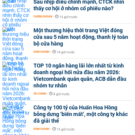
Sau nhịp điều chỉnh mạnh, CTCK nhìn
thấy cơ hội ở nhóm cổ phiếu nào?
CHỨNG KHOÁN
-
15 giờ trước
Một thương hiệu thời trang Việt đóng
cửa sau 5 năm hoạt động, thanh lý toàn
bộ cửa hàng
KINH DOANH
-
14 giờ trước
TOP 10 ngân hàng lãi lớn nhất từ kinh
doanh ngoại hối nửa đầu năm 2026:
Vietcombank quán quân, ACB dẫn đầu
nhóm tư nhân
TÀI CHÍNH
-
8 giờ trước
Công ty 100 tỷ của Huấn Hoa Hồng
bỗng dưng ‘biến mất’, một công ty khác
đã giải thể
KINH DOANH
-
13 giờ trước