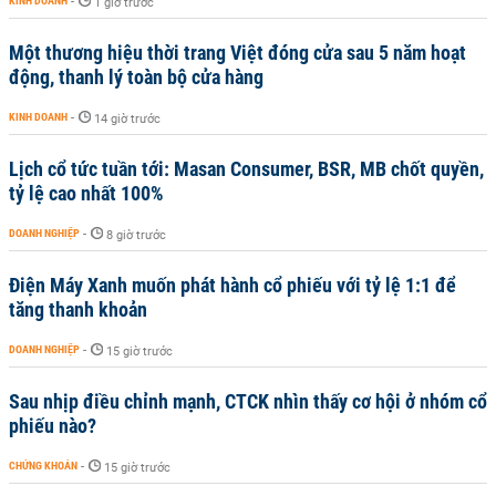
KINH DOANH
-
1 giờ trước
Một thương hiệu thời trang Việt đóng cửa sau 5 năm hoạt
động, thanh lý toàn bộ cửa hàng
KINH DOANH
-
14 giờ trước
Lịch cổ tức tuần tới: Masan Consumer, BSR, MB chốt quyền,
tỷ lệ cao nhất 100%
DOANH NGHIỆP
-
8 giờ trước
Điện Máy Xanh muốn phát hành cổ phiếu với tỷ lệ 1:1 để
tăng thanh khoản
DOANH NGHIỆP
-
15 giờ trước
Sau nhịp điều chỉnh mạnh, CTCK nhìn thấy cơ hội ở nhóm cổ
phiếu nào?
CHỨNG KHOÁN
-
15 giờ trước