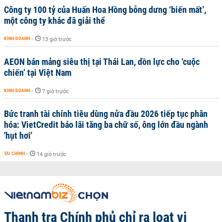
Công ty 100 tỷ của Huấn Hoa Hồng bỗng dưng ‘biến mất’,
một công ty khác đã giải thể
KINH DOANH
-
13 giờ trước
AEON bán mảng siêu thị tại Thái Lan, dồn lực cho ‘cuộc
chiến’ tại Việt Nam
KINH DOANH
-
7 giờ trước
Bức tranh tài chính tiêu dùng nửa đầu 2026 tiếp tục phân
hóa: VietCredit báo lãi tăng ba chữ số, ông lớn đầu ngành
'hụt hơi'
TÀI CHÍNH
-
14 giờ trước
Thanh tra Chính phủ chỉ ra loạt vi