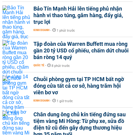
Bảo Tín Mạnh Hải lên tiếng phủ nhận
hành vi thao túng, găm hàng, đẩy giá,
trục lợi
KINH DOANH
-
1 phút trước
Tập đoàn của Warren Buffett mua ròng
gần 20 tỷ USD cổ phiếu, chấm dứt chuỗi
bán ròng 14 quý
QUỐC TẾ
-
8 phút trước
Chuỗi phòng gym tại TP HCM bất ngờ
đóng cửa tất cả cơ sở, hàng trăm hội
viên bơ vơ
KINH DOANH
-
1 giờ trước
Chân dung ông chủ kín tiếng đứng sau
tiệm vàng Mi Hồng: Từ phụ xe, sửa đồ
điện tử cũ đến gây dựng thương hiệu
hơn 35 năm tuổi