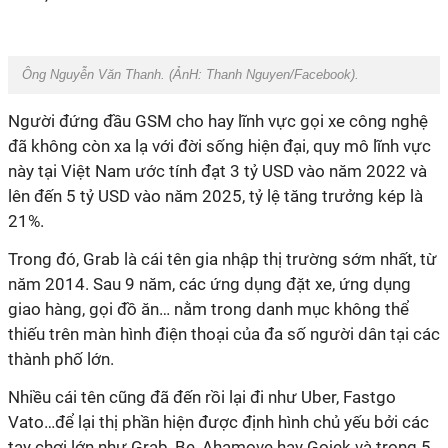
Ông Nguyễn Văn Thanh. (ẢnH: Thanh Nguyen/Facebook).
Người đứng đầu GSM cho hay lĩnh vực gọi xe công nghệ
đã không còn xa lạ với đời sống hiện đại, quy mô lĩnh vực
này tại Việt Nam ước tính đạt 3 tỷ USD vào năm 2022 và
lên đến 5 tỷ USD vào năm 2025, tỷ lệ tăng trưởng kép là
21%.
Trong đó, Grab là cái tên gia nhập thị trường sớm nhất, từ
năm 2014. Sau 9 năm, các ứng dụng đặt xe, ứng dụng
giao hàng, gọi đồ ăn… nằm trong danh mục không thể
thiếu trên màn hình điện thoại của đa số người dân tại các
thành phố lớn.
Nhiều cái tên cũng đã đến rồi lại đi như Uber, Fastgo
Vato…để lại thị phần hiện được định hình chủ yếu bởi các
tay chơi lớn như Grab, Be, Ahamove hay Gojek và trong 5