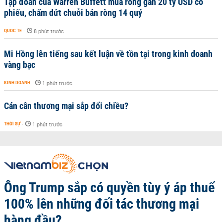
Tập đoàn của Warren Buffett mua ròng gần 20 tỷ USD cổ
phiếu, chấm dứt chuỗi bán ròng 14 quý
QUỐC TẾ
-
8 phút trước
Mi Hồng lên tiếng sau kết luận về tồn tại trong kinh doanh
vàng bạc
KINH DOANH
-
1 phút trước
Cán cân thương mại sắp đổi chiều?
THỜI SỰ
-
1 phút trước
Ông Trump sắp có quyền tùy ý áp thuế
100% lên những đối tác thương mại
hàng đầu?