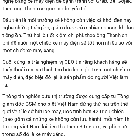
nghệ bằng xe máy điện để cạnh tranh với Grab, Be, Gojek,
theo ông Thanh sẽ gồm có ba yếu tố.
Đầu tiên là môi trường sẽ không còn việc xả khói đen hay
nghe những tiếng ồn, giảm được cả ô nhiễm không khí lẫn
tiếng ồn. Thứ hai là tiết kiệm chi phí, theo ông Thanh chi
phí để nuôi một chiếc xe máy điện sẽ tốt hơn nhiều so với
một chiếc xe máy xăng.
Cuối cùng là trải nghiệm, vị CEO tin rằng khách hàng sẽ
thấy thoải mái và thích thú hơn khi ngồi trên một chiếc xe
máy điện, đặc biệt đó lại là sản phẩm do người Việt làm
ra.
Thông tin nghiên cứu thị trường được cung cấp từ Tổng
giám đốc GSM cho biết Việt Nam đứng thứ hai trên thế
giới về tỉ lệ sở hữu xe máy, ước tính hơn 42 triệu chiếc
(bao gồm cả những xe không còn lưu hành), mỗi năm thị
trường Việt Nam lại tiêu thụ thêm 3 triệu xe, và phần lớn
trong số đó là xe máy xăng.