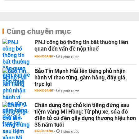
Cùng chuyên mục
PNJ công bố thông tin bất thường liên
quan đến vấn đề nộp thuế
KINH DOANH
-
1 phút trước
Bảo Tín Mạnh Hải lên tiếng phủ nhận
hành vi thao túng, găm hàng, đẩy giá,
trục lợi
KINH DOANH
-
1 phút trước
Chân dung ông chủ kín tiếng đứng sau
tiệm vàng Mi Hồng: Từ phụ xe, sửa đồ
điện tử cũ đến gây dựng thương hiệu hơn
35 năm tuổi
KINH DOANH
-
1 phút trước