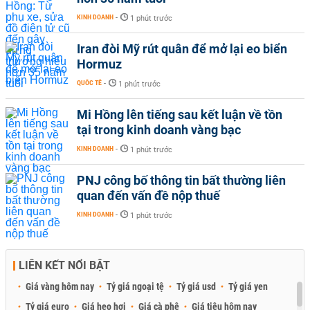
KINH DOANH
-
1 phút trước
Iran đòi Mỹ rút quân để mở lại eo biển
Hormuz
QUỐC TẾ
-
1 phút trước
Mi Hồng lên tiếng sau kết luận về tồn
tại trong kinh doanh vàng bạc
KINH DOANH
-
1 phút trước
PNJ công bố thông tin bất thường liên
quan đến vấn đề nộp thuế
KINH DOANH
-
1 phút trước
LIÊN KẾT NỔI BẬT
Giá vàng hôm nay
Tỷ giá ngoại tệ
Tỷ giá usd
Tỷ giá yen
Tỷ giá euro
Giá heo hơi
Giá cà phê
Giá tiêu hôm nay