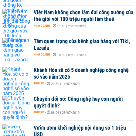
Việt Nam không chọn làm đại công xưởng của
thế giới với 100 triệu người làm thuê
KINH DOANH
-
11:18 | 23/12/2020
Tầm quan trọng của kênh giao hàng với Tiki,
Lazada
KINH DOANH
-
10:39 | 09/11/2020
Khánh Hòa sẽ có 5 doanh nghiệp công nghệ
số vào năm 2025
THỜI SỰ
-
22:30 | 14/07/2020
Chuyển đổi số: Công nghệ hay con người
quyết định?
THỜI SỰ
-
08:06 | 23/07/2019
Vườn ươm khởi nghiệp nội dung số 1 triệu
USD