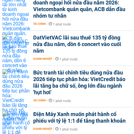
doanh ngoại hối nửa đầu năm 2026:
Vietcombank quán quân, ACB dẫn đầu
nhóm tư nhân
TÀI CHÍNH
-
1 phút trước
DatVietVAC lãi sau thuế 135 tỷ đồng
nửa đầu năm, dồn 6 concert vào cuối
năm
DOANH NGHIỆP
-
1 phút trước
Bức tranh tài chính tiêu dùng nửa đầu
2026 tiếp tục phân hóa: VietCredit báo
lãi tăng ba chữ số, ông lớn đầu ngành
'hụt hơi'
TÀI CHÍNH
-
1 phút trước
Điện Máy Xanh muốn phát hành cổ
phiếu với tỷ lệ 1:1 để tăng thanh khoản
DOANH NGHIỆP
-
1 phút trước