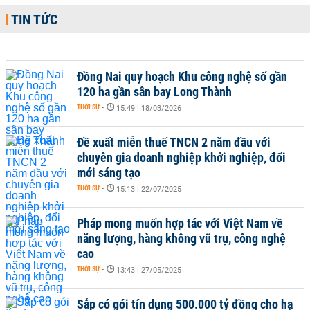
TIN TỨC
Đồng Nai quy hoạch Khu công nghệ số gần
120 ha gần sân bay Long Thành
THỜI SỰ
-
15:49 | 18/03/2026
Đề xuất miễn thuế TNCN 2 năm đầu với
chuyên gia doanh nghiệp khởi nghiệp, đổi
mới sáng tạo
THỜI SỰ
-
15:13 | 22/07/2025
Pháp mong muốn hợp tác với Việt Nam về
năng lượng, hàng không vũ trụ, công nghệ
cao
THỜI SỰ
-
13:43 | 27/05/2025
Sắp có gói tín dụng 500.000 tỷ đồng cho hạ