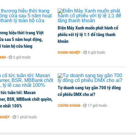
Điện Máy Xanh muốn phát hành cổ
ơng hiệu thời trang Việt
phiếu với tỷ lệ 1:1 để tăng thanh
ửa sau 5 năm hoạt động,
khoản
ý toàn bộ cửa hàng
DOANH NGHIỆP
-
5 giờ trước
OANH
-
5 giờ trước
Tự doanh sang tay gần 700 tỷ đồng
 tức tuần tới: Masan
cổ phiếu DMX cho ai?
er, BSR, MBBank chốt quyền,
ao nhất 100%
CHỨNG KHOÁN
-
17 giờ trước
NGHIỆP
-
1 phút trước