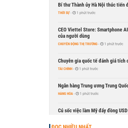
Bí thư Thành ủy Hà Nội thúc tiến
THỜI SỰ
-
1 phút trước
CEO Viettel Store: Smartphone AI
của người dùng
CHUYỂN ĐỘNG THỊ TRƯỜNG
-
1 phút trước
Chuyên gia quốc tế đánh giá tích 
TÀI CHÍNH
-
1 phút trước
Ngân hàng Trung ương Trung Quốc
HÀNG HÓA
-
1 phút trước
Cú sốc việc làm Mỹ đẩy đồng USD
TÀI CHÍNH
-
1 phút trước
ĐỌC NHIỀU NHẤT