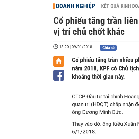
DOANH NGHIỆP
KẾT QUẢ KINH D
Cổ phiếu tăng trần liê
vị trí chủ chốt khác
13:20 | 09/01/2018
Chia sẻ
Cổ phiếu tăng trần nhiều p
năm 2018, KPF có Chủ tịc
khoảng thời gian này.
CTCP Đầu tư tài chính Hoàng
quan trị (HĐQT) chấp nhận đ
ông Dương Minh Đức.
Thay vào đó, ông Kiều Xuân 
6/1/2018.