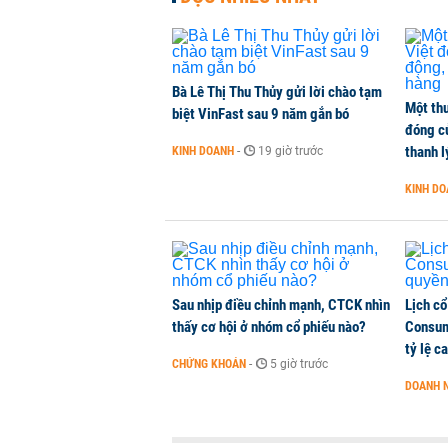
Bà Lê Thị Thu Thủy gửi lời chào tạm
Một thư
biệt VinFast sau 9 năm gắn bó
đóng c
thanh l
KINH DOANH
-
19 giờ trước
KINH D
Sau nhịp điều chỉnh mạnh, CTCK nhìn
Lịch cổ
thấy cơ hội ở nhóm cổ phiếu nào?
Consum
tỷ lệ c
CHỨNG KHOÁN
-
5 giờ trước
DOANH 