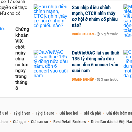
ẽ có 17 doanh
Sau nhịp điều chỉnh
quyền để thực
mạnh, CTCK nhìn thấy
hiếu cho cổ
cơ hội ở nhóm cổ phiếu
nào?
Chứng
CHỨNG KHOÁN
-
5 giờ trước
khoán
VIX
chốt
DatVietVAC lãi sau thuế
ngày
135 tỷ đồng nửa đầu
chia
năm, dồn 6 concert vào
cổ tức
cuối năm
ngay
trong
DOANH NGHIỆP
-
3 giờ trước
tháng
8
á usd
Tỷ giá yen
Tỷ giá euro
Giá heo hơi
Giá cà phê
Giá tiêu hôm n
t heo
Giá gạo
Giá cao su
Best Retail Brokers
Diễn đàn đầu tư Việt N