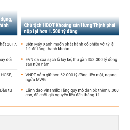
 dụng,
hính
Chủ tịch HĐQT Khoáng sản Hưng Thịnh phải
nộp lại hơn 1.500 tỷ đồng
hất 2017,
Điện Máy Xanh muốn phát hành cổ phiếu với tỷ lệ
1:1 để tăng thanh khoản
hay đổi
EVN đã xóa sạch lỗ lũy kế, thu gần 353.000 tỷ đồng
sau nửa năm
n HOSE,
VNPT nắm giữ hơn 62.000 tỷ đồng tiền mặt, ngang
ngửa MWG
 Đầu tư
Lãnh đạo Vinamilk: Tăng quy mô đàn bò thêm 8.000
con, đã chốt giá nguyên liệu đến tháng 11