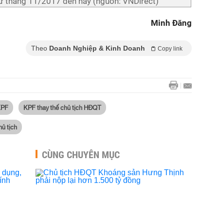
từ tháng 11/2017 đến nay (nguồn: VNDirect)
Minh Đăng
Theo
Doanh Nghiệp & Kinh Doanh
Copy link
KPF
KPF thay thế chủ tịch HĐQT
hủ tịch
CÙNG CHUYÊN MỤC