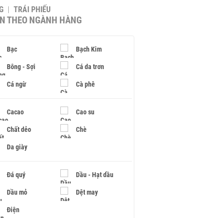
G
TRÁI PHIẾU
IN THEO NGÀNH HÀNG
Bạc
Bạch Kim
Bông - Sợi
Cá da trơn
Cá ngừ
Cà phê
Cacao
Cao su
Chất dẻo
Chè
Da giày
Đá quý
Dầu - Hạt dầu
Dầu mỏ
Dệt may
Điện