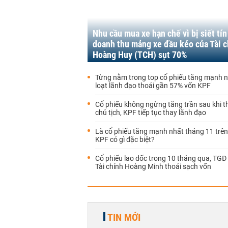
Nhu cầu mua xe hạn chế vì bị siết tín
doanh thu mảng xe đầu kéo của Tài c
Hoàng Huy (TCH) sụt 70%
Từng nằm trong top cổ phiếu tăng mạnh n
loạt lãnh đạo thoái gần 57% vốn KPF
Cổ phiếu không ngừng tăng trần sau khi t
chủ tịch, KPF tiếp tục thay lãnh đạo
Là cổ phiếu tăng mạnh nhất tháng 11 trê
KPF có gì đặc biệt?
Cổ phiếu lao dốc trong 10 tháng qua, TGĐ
Tài chính Hoàng Minh thoái sạch vốn
TIN MỚI