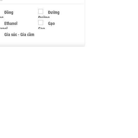
Đồng
Đường
Ethanol
Gạo
Gia súc - Gia cầm
Giấy
Gỗ
Hạt điều
Hồ tiêu - Hạt tiêu
Khí đốt
Kim loại khác
Mắc ca
Muối
Ngũ cốc
Nhựa - Hạt nhựa
Palladium
Phân bón