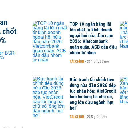
san
TOP 10 ngân hàng lãi
 chốt
lớn nhất từ kinh doanh
ngoại hối nửa đầu năm
0%
2026: Vietcombank
quán quân, ACB dẫn đầu
nhóm tư nhân
TÀI CHÍNH
-
1 phút trước
Bức tranh tài chính tiêu
dùng nửa đầu 2026 tiếp
tục phân hóa: VietCredit
báo lãi tăng ba chữ số,
ông lớn đầu ngành 'hụt
hơi'
TÀI CHÍNH
-
5 giờ trước