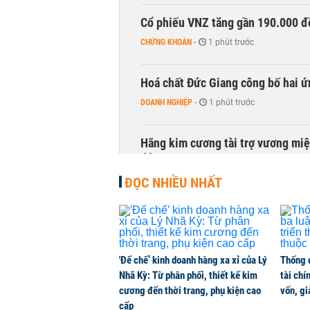
Cổ phiếu VNZ tăng gần 190.000 đồ
CHỨNG KHOÁN
-
1 phút trước
Hoá chất Đức Giang công bố hai ứ
DOANH NGHIỆP
-
1 phút trước
Hãng kim cương tài trợ vương miệ
động
KINH DOANH
-
1 phút trước
ĐỌC NHIỀU NHẤT
'Đế chế’ kinh doanh hàng xa xỉ của Lý
Thống 
Nhã Kỳ: Từ phân phối, thiết kế kim
tài chí
cương đến thời trang, phụ kiện cao
vốn, g
cấp