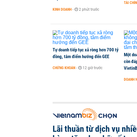
TÀI CHÍ
KINH DOANH
-
2 phút trước
Tự doanh tiếp tục xả ròng hơn 700 tỷ
Một do
đồng, tâm điểm hướng đến GEE
còn đáp
VietinB
CHỨNG KHOÁN
-
12 giờ trước
DOANH 
Lãi thuần từ dịch vụ nhi