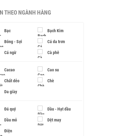
IN THEO NGÀNH HÀNG
Bạc
Bạch Kim
Bông - Sợi
Cá da trơn
Cá ngừ
Cà phê
Cacao
Cao su
Chất dẻo
Chè
Da giày
Đá quý
Dầu - Hạt dầu
Dầu mỏ
Dệt may
Điện