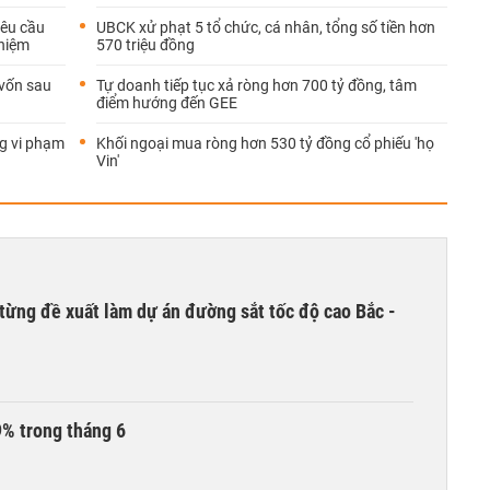
êu cầu
UBCK xử phạt 5 tổ chức, cá nhân, tổng số tiền hơn
nhiệm
570 triệu đồng
 vốn sau
Tự doanh tiếp tục xả ròng hơn 700 tỷ đồng, tâm
điểm hướng đến GEE
g vi phạm
Khối ngoại mua ròng hơn 530 tỷ đồng cổ phiếu 'họ
Vin'
từng đề xuất làm dự án đường sắt tốc độ cao Bắc -
9% trong tháng 6