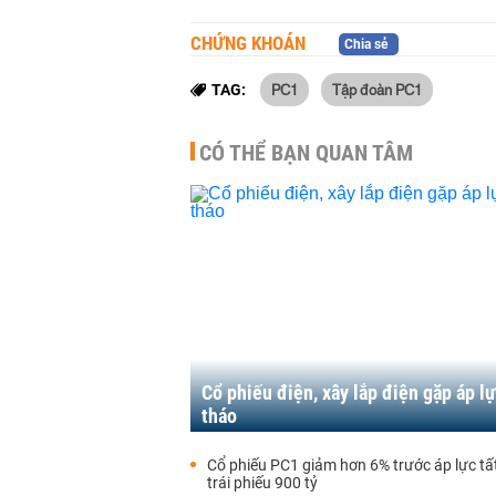
CHỨNG KHOÁN
Chia sẻ
PC1
Tập đoàn PC1
TAG:
CÓ THỂ BẠN QUAN TÂM
Cổ phiếu điện, xây lắp điện gặp áp l
tháo
Cổ phiếu PC1 giảm hơn 6% trước áp lực tất
trái phiếu 900 tỷ