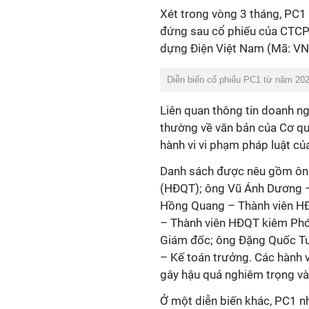
Xét trong vòng 3 tháng, PC1
đứng sau cổ phiếu của CTC
dựng Điện Việt Nam (Mã: VN
Diễn biến cổ phiếu PC1 từ năm 20
Liên quan thông tin doanh ng
thường về văn bản của Cơ qua
hành vi vi phạm pháp luật củ
Danh sách được nêu gồm ông 
(HĐQT); ông Vũ Ánh Dương 
Hồng Quang – Thành viên H
– Thành viên HĐQT kiêm Phó
Giám đốc; ông Đặng Quốc Tư
– Kế toán trưởng. Các hành 
gây hậu quả nghiêm trọng và 
Ở một diễn biến khác, PC1 n