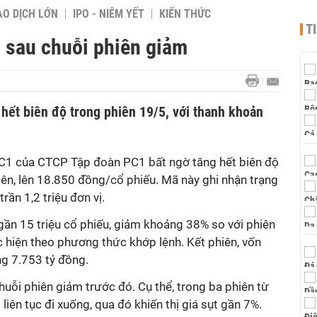
AO DỊCH LỚN
IPO - NIÊM YẾT
KIẾN THỨC
T
n sau chuỗi phiên giảm
hết biên độ trong phiên 19/5, với thanh khoản
PC1 của CTCP Tập đoàn PC1 bất ngờ tăng hết biên độ
ên, lên 18.850 đồng/cổ phiếu. Mã này ghi nhận trạng
rần 1,2 triệu đơn vị.
gần 15 triệu cổ phiếu, giảm khoảng 38% so với phiên
c hiện theo phương thức khớp lệnh. Kết phiên, vốn
g 7.753 tỷ đồng.
chuỗi phiên giảm trước đó. Cụ thể, trong ba phiên từ
iên tục đi xuống, qua đó khiến thị giá sụt gần 7%.