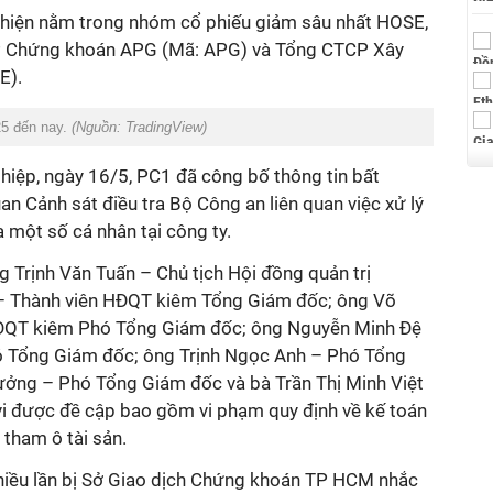
 hiện nằm trong nhóm cổ phiếu giảm sâu nhất HOSE,
P Chứng khoán APG (Mã: APG) và Tổng CTCP Xây
E).
25 đến nay.
(Nguồn: TradingView)
hiệp, ngày 16/5, PC1 đã công bố thông tin bất
n Cảnh sát điều tra Bộ Công an liên quan việc xử lý
a một số cá nhân tại công ty.
Trịnh Văn Tuấn – Chủ tịch Hội đồng quản trị
– Thành viên HĐQT kiêm Tổng Giám đốc; ông Võ
ĐQT kiêm Phó Tổng Giám đốc; ông Nguyễn Minh Đệ
 Tổng Giám đốc; ông Trịnh Ngọc Anh – Phó Tổng
ởng – Phó Tổng Giám đốc và bà Trần Thị Minh Việt
vi được đề cập bao gồm vi phạm quy định về kế toán
tham ô tài sản.
hiều lần bị Sở Giao dịch Chứng khoán TP HCM nhắc