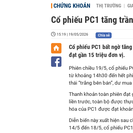
CHỨNG KHOÁN
THỊ TRƯỜNG
GI
Cổ phiếu PC1 tăng trầ
15:19 | 19/05/2026
Chia sẻ
Cổ phiếu PC1 bất ngờ tăng 
đạt gần 15 triệu đơn vị.
Phiên chiều 19/5, cổ phiếu 
từ khoảng 14h30 đến hết phi
thái “trắng bên bán”, dư mua t
Thanh khoản toàn phiên đạt 
liền trước, toàn bộ được thự
hóa của PC1 được đạt khoản
Diễn biến này xuất hiện sau 
14/5 đến 18/5, cổ phiếu PC1 l