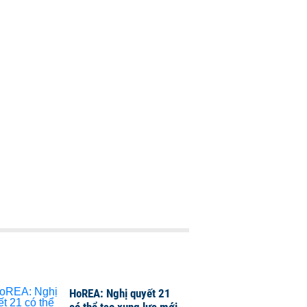
HoREA: Nghị quyết 21