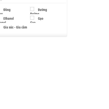
Đồng
Đường
Ethanol
Gạo
Gia súc - Gia cầm
Giấy
Gỗ
Hạt điều
Hồ tiêu - Hạt tiêu
Khí đốt
Kim loại khác
Mắc ca
Muối
Ngũ cốc
Nhựa - Hạt nhựa
Palladium
Phân bón