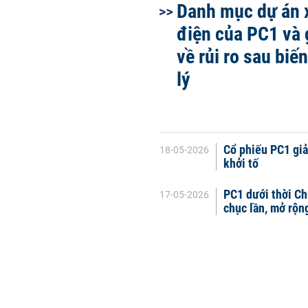
Danh mục dự án 
điện của PC1 và 
về rủi ro sau biế
lý
Cổ phiếu PC1 giả
18-05-2026
khởi tố
PC1 dưới thời Ch
17-05-2026
chục lần, mở rộn