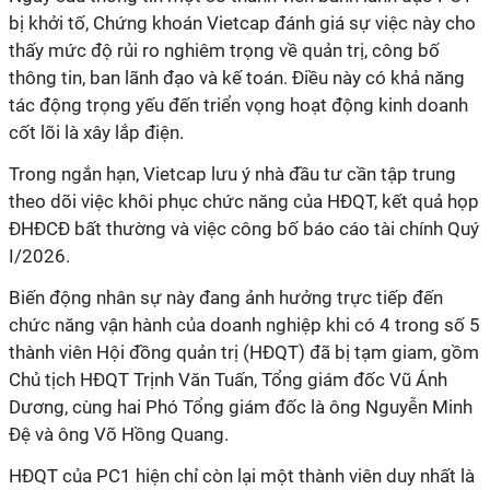
bị khởi tố, Chứng khoán Vietcap đánh giá sự việc này cho
thấy mức độ rủi ro nghiêm trọng về quản trị,
công bố
thông tin, ban lãnh đạo và kế toán. Điều này có khả năng
tác động trọng yếu đến triển vọng hoạt động kinh doanh
cốt lõi là xây lắp điện
.
Trong ngắn hạn, Vietcap lưu ý nhà đầu tư cần tập trung
theo dõi việc khôi phục chức năng của HĐQT, kết quả họp
ĐHĐCĐ bất thường và việc công bố báo cáo tài chính Quý
I/2026
.
Biến động nhân sự này đang ảnh hưởng trực tiếp đến
chức năng vận hành của doanh nghiệp khi có 4 trong số 5
thành viên Hội đồng quản trị (HĐQT) đã bị tạm giam, gồm
Chủ tịch HĐQT Trịnh Văn Tuấn, Tổng giám đốc Vũ Ánh
Dương, cùng hai Phó Tổng giám đốc là ông Nguyễn Minh
Đệ và ông Võ Hồng Quang
.
HĐQT của PC1 hiện chỉ còn lại một thành viên duy nhất là