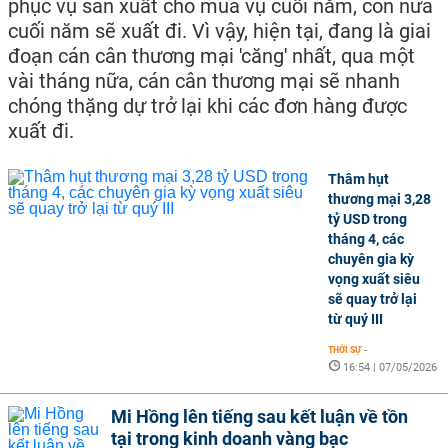
phục vụ sản xuất cho mùa vụ cuối năm, còn nửa
cuối năm sẽ xuất đi. Vì vậy, hiện tại, đang là giai
đoạn cán cân thương mại 'căng' nhất, qua một
vài tháng nữa, cán cân thương mại sẽ nhanh
chóng thặng dự trở lại khi các đơn hàng được
xuất đi.
Thâm hụt
thương mại 3,28
tỷ USD trong
tháng 4, các
chuyên gia kỳ
vọng xuất siêu
sẽ quay trở lại
từ quý III
THỜI SỰ
-
16:54 | 07/05/2026
Mi Hồng lên tiếng sau kết luận về tồn
tại trong kinh doanh vàng bạc