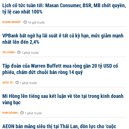
Lịch cổ tức tuần tới: Masan Consumer, BSR, MB chốt quyền,
tỷ lệ cao nhất 100%
DOANH NGHIỆP
-
16 giờ trước
VPBank bất ngờ hạ lãi suất ở tất cả kỳ hạn, mức giảm mạnh
nhất lên đến 2,4%
TÀI CHÍNH
-
1 phút trước
Tập đoàn của Warren Buffett mua ròng gần 20 tỷ USD cổ
phiếu, chấm dứt chuỗi bán ròng 14 quý
QUỐC TẾ
-
1 phút trước
Mi Hồng lên tiếng sau kết luận về tồn tại trong kinh doanh
vàng bạc
KINH DOANH
-
1 phút trước
AEON bán mảng siêu thị tại Thái Lan, dồn lực cho ‘cuộc