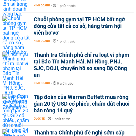
KINH DOANH
-
1 phút trước
Chuỗi phòng gym tại TP HCM bất ngờ
đóng cửa tất cả cơ sở, hàng trăm hội
viên bơ vơ
KINH DOANH
-
1 phút trước
Thanh tra Chính phủ chỉ ra loạt vi phạm
tại Bảo Tín Mạnh Hải, Mi Hồng, PNJ,
SJC, DOJI, chuyển hồ sơ sang Bộ Công
an
KINH DOANH
-
9 giờ trước
Tập đoàn của Warren Buffett mua ròng
gần 20 tỷ USD cổ phiếu, chấm dứt chuỗi
bán ròng 14 quý
QUỐC TẾ
-
1 phút trước
Thanh tra Chính phủ đề nghị sớm cấp