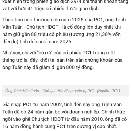
xuất hiện trong phiên giao dịch 29/4 khi thanh khoản tăng
vọt với hơn 41 triệu cổ phiếu được giao dịch.
Theo báo cáo thường niên năm 2025 của PC1, ông Trịnh
Văn Tuấn - Chủ tịch HĐQT - là cổ đông lớn duy nhất khi
nắm giữ gần 88 triệu cổ phiếu (tương ứng 21,38% vốn
điều lệ) tính đến cuối năm 2025.
Như vậy, chỉ với "cú rơi" của cổ phiếu PC1 trong một
tháng trở lại đây, khối tài sản trên sàn chứng khoán của
ông Tuấn này đã giảm đi gần 800 tỷ đồng.
Ông Trịnh Văn Tuấn - Chủ tịch Hội đồng quản trị PC1. (Nguồn: PC1).
Gia nhập PC1 từ năm 2002, tính đến nay ông Trịnh Văn
Tuấn đã có 24 năm gắn bó với doanh nghiệp. Chính thức
ngồi vào ghế Chủ tịch HĐQT từ đầu năm 2010, ông đã có
16 năm đồng hành cùng PC1 trên cương vị cao nhất.