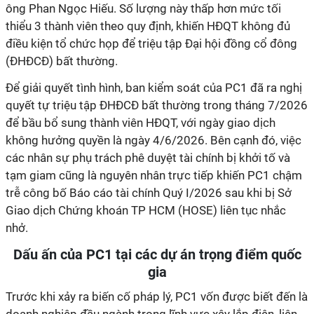
ông Phan Ngọc Hiếu
.
Số lượng này thấp hơn mức tối
thiểu 3 thành viên theo quy định, khiến HĐQT không đủ
điều kiện tổ chức họp để triệu tập Đại hội đồng cổ đông
(ĐHĐCĐ) bất thường
.
Để giải quyết tình hình, ban kiểm soát của PC1 đã ra nghị
quyết tự triệu tập ĐHĐCĐ bất thường trong tháng 7/2026
để bầu bổ sung thành viên HĐQT, với ngày giao dịch
không hưởng quyền là ngày 4/6/2026
.
Bên cạnh đó, việc
các nhân sự phụ trách phê duyệt tài chính bị khởi tố và
tạm giam cũng là nguyên nhân trực tiếp khiến PC1 chậm
trễ công bố Báo cáo tài chính Quý I/2026 sau khi bị Sở
Giao dịch Chứng khoán TP HCM (HOSE) liên tục nhắc
nhở.
Dấu ấn của PC1 tại các dự án trọng điểm quốc
gia
Trước khi xảy ra biến cố pháp lý, PC1 vốn được biết đến là