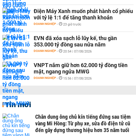
Điện Máy Xanh muốn phát hành cổ phiếu
với tỷ lệ 1:1 để tăng thanh khoản
DOANH NGHIỆP
-
23 giờ trước
EVN đã xóa sạch lỗ lũy kế, thu gần
353.000 tỷ đồng sau nửa năm
DOANH NGHIỆP
-
20:54 | 07/08/2026
VNPT nắm giữ hơn 62.000 tỷ đồng tiền
mặt, ngang ngửa MWG
DOANH NGHIỆP
-
15:56 | 07/08/2026
Tin mới
Chân dung ông chủ kín tiếng đứng sau tiệm
vàng Mi Hồng: Từ phụ xe, sửa đồ điện tử cũ
đến gây dựng thương hiệu hơn 35 năm tuổi