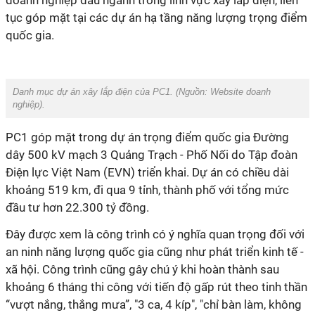
doanh nghiệp đầu ngành trong lĩnh vực xây lắp điện, liên
tục góp mặt tại các dự án hạ tầng năng lượng trọng điểm
quốc gia.
Danh mục dự án xây lắp điện của PC1. (Nguồn: Website doanh
nghiệp).
PC1 góp mặt trong dự án trọng điểm quốc gia Đường
dây 500 kV mạch 3 Quảng Trạch - Phố Nối do Tập đoàn
Điện lực Việt Nam (EVN) triển khai. Dự án có chiều dài
khoảng 519 km, đi qua 9 tỉnh, thành phố với tổng mức
đầu tư hơn 22.300 tỷ đồng.
Đây được xem là công trình có ý nghĩa quan trọng đối với
an ninh năng lượng quốc gia cũng như phát triển kinh tế -
xã hội. Công trình cũng gây chú ý khi hoàn thành sau
khoảng 6 tháng thi công với tiến độ gấp rút theo tinh thần
“vượt nắng, thắng mưa”, "3 ca, 4 kíp", "chỉ bàn làm, không