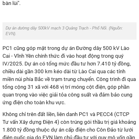
bàn lùi".
Dự án đường dây 500kV mạch 3 Quảng Trạch - Phố Nối. (Nguồn:
EVN).
PC1 cũng góp mặt trong dự án Đường dây 500 kV Lào
Cai - Vĩnh Yên chính thức đi vào hoạt động trong quý
IV/2025. Dự án có tổng mức đầu tư hơn 7.410 tỷ đồng,
chiều dài gần 300 km kéo dài từ Lào Cai qua các tỉnh
miền núi phía Bắc về trạm trung chuyển. Công trình đi qua
tổng cộng 31 xã với 468 vị trí móng cột điện, góp phần
quan trọng vào việc giải tỏa công suất và đảm bảo cung
ứng điện cho toàn khu vực.
Không chỉ trên đất liền, liên danh PC1 và PECC4 (CTCP
Tư vấn Xây dựng Điện 4) còn trúng gói thầu trị giá khoảng
1.800 tỷ đồng thuộc dự án cấp điện cho Côn Đảo từ lưới
điện quốc gia do EVN làm chủ đầu tư với quy mô vốn gần