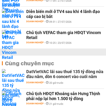
DOANH NGHIỆP
-
17:54 | 27/07/2026
Diễn biến mới ở TV4 sau khi 4 lãnh đạo
cấp cao bị bắt
DOANH NGHIỆP
-
09:31 | 27/07/2026
Chủ tịch VEFAC tham gia HĐQT Vincom
Retail
DOANH NGHIỆP
-
10:25 | 23/07/2026
Cùng chuyên mục
DatVietVAC lãi sau thuế 135 tỷ đồng nửa
đầu năm, dồn 6 concert vào cuối năm
DOANH NGHIỆP
-
20 giờ trước
Chủ tịch HĐQT Khoáng sản Hưng Thịnh
phải nộp lại hơn 1.500 tỷ đồng
DOANH NGHIỆP
-
21 giờ trước