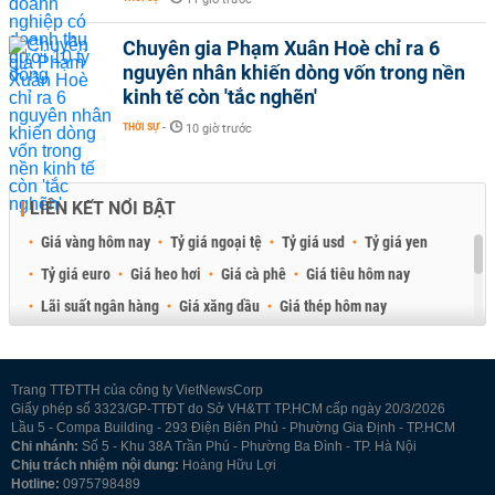
Chuyên gia Phạm Xuân Hoè chỉ ra 6
nguyên nhân khiến dòng vốn trong nền
kinh tế còn 'tắc nghẽn'
THỜI SỰ
-
10 giờ trước
LIÊN KẾT NỔI BẬT
Giá vàng hôm nay
Tỷ giá ngoại tệ
Tỷ giá usd
Tỷ giá yen
Tỷ giá euro
Giá heo hơi
Giá cà phê
Giá tiêu hôm nay
Lãi suất ngân hàng
Giá xăng dầu
Giá thép hôm nay
Giá sầu riêng
Giá thịt heo
Giá gạo
Giá cao su
Best Retail Brokers
Diễn đàn đầu tư Việt Nam 2026
Trang TTĐTTH của công ty VietNewsCorp
Giấy phép số 3323/GP-TTĐT do Sở VH&TT TP.HCM cấp ngày 20/3/2026
Lầu 5 - Compa Building - 293 Điện Biên Phủ - Phường Gia Định - TP.HCM
Chi nhánh:
Số 5 - Khu 38A Trần Phú - Phường Ba Đình - TP. Hà Nội
Chịu trách nhiệm nội dung:
Hoàng Hữu Lợi
Hotline:
0975798489