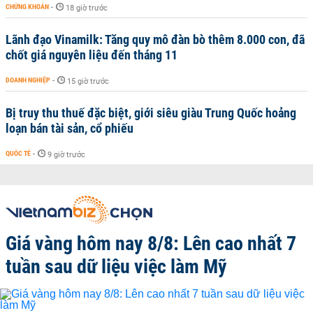
CHỨNG KHOÁN
-
18 giờ trước
Lãnh đạo Vinamilk: Tăng quy mô đàn bò thêm 8.000 con, đã
chốt giá nguyên liệu đến tháng 11
DOANH NGHIỆP
-
15 giờ trước
Bị truy thu thuế đặc biệt, giới siêu giàu Trung Quốc hoảng
loạn bán tài sản, cổ phiếu
QUỐC TẾ
-
9 giờ trước
Giá vàng hôm nay 8/8: Lên cao nhất 7
tuần sau dữ liệu việc làm Mỹ