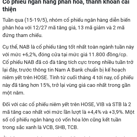
Cổ phiếu ngân hàng phân hóa, thanh khoản cải
thiện
Tuần qua (15-19/5), nhóm cổ phiếu ngân hàng diễn biến
phân hóa với 12/27 mã tăng giá, 13 mã giảm và 2 mã
đứng tham chiếu.
Cụ thể, NAB là cổ phiếu tăng tốt nhất toàn ngành tuần này
với mức +6,2%, đóng cửa tại mức giá 11.800 đồng/cp.
Cổ phiếu NAB đã có đà tăng tích cực trong nhiều tuần trở
lại đây, trước thông tin Nam A Bank chuẩn bị kế hoạch
niêm yết trên HOSE. Tính từ cuối tháng 4 tới nay, cổ phiếu
này đã tăng hơn 15%, trở lại vùng giá cao nhất trong gần
một năm.
Đối với các cổ phiếu niêm yết trên HOSE, VIB và STB là 2
mã tăng cao nhất với mức lần lượt là +4,4% và +3,9%. Một
số cổ phiếu ngân hàng có vốn hóa lớn cũng kết tuần
trong sắc xanh là VCB, SHB, TCB.