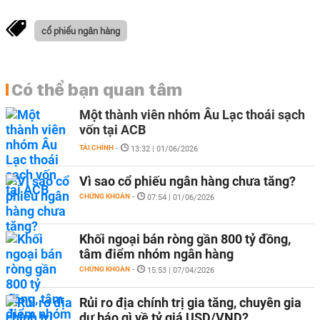
cổ phiếu ngân hàng
Có thể bạn quan tâm
Một thành viên nhóm Âu Lạc thoái sạch
vốn tại ACB
TÀI CHÍNH
-
13:32 | 01/06/2026
Vì sao cổ phiếu ngân hàng chưa tăng?
CHỨNG KHOÁN
-
07:54 | 01/06/2026
Khối ngoại bán ròng gần 800 tỷ đồng,
tâm điểm nhóm ngân hàng
CHỨNG KHOÁN
-
15:53 | 07/04/2026
Rủi ro địa chính trị gia tăng, chuyên gia
dự báo gì về tỷ giá USD/VND?