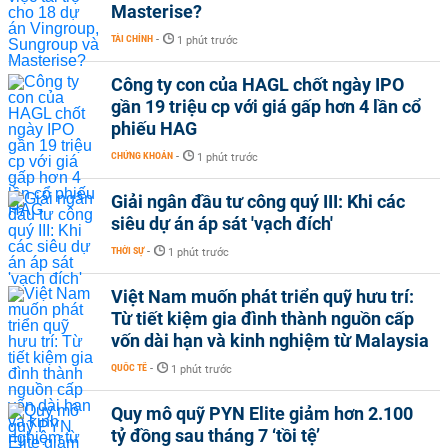
Masterise?
TÀI CHÍNH
-
1 phút trước
Công ty con của HAGL chốt ngày IPO
gần 19 triệu cp với giá gấp hơn 4 lần cổ
phiếu HAG
CHỨNG KHOÁN
-
1 phút trước
Giải ngân đầu tư công quý III: Khi các
siêu dự án áp sát 'vạch đích'
THỜI SỰ
-
1 phút trước
Việt Nam muốn phát triển quỹ hưu trí:
Từ tiết kiệm gia đình thành nguồn cấp
vốn dài hạn và kinh nghiệm từ Malaysia
QUỐC TẾ
-
1 phút trước
Quy mô quỹ PYN Elite giảm hơn 2.100
tỷ đồng sau tháng 7 ‘tồi tệ’