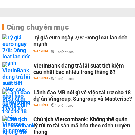
Cùng chuyên mục
Tỷ giá euro ngày 7/8: Đồng loạt lao dốc
mạnh
TÀI CHÍNH
-
1 phút trước
VietinBank đang trả lãi suất tiết kiệm
cao nhất bao nhiêu trong tháng 8?
TÀI CHÍNH
-
1 phút trước
Lãnh đạo MB nói gì về việc tài trợ cho 18
dự án Vingroup, Sungroup và Masterise?
TÀI CHÍNH
-
1 phút trước
Chủ tịch Vietcombank: Không thể quản
lý rủi ro tài sản mã hóa theo cách truyền
thống