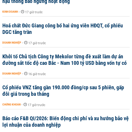
hậu thông báo ngừng hoạt động
KINH DOANH
-
17 giờ trước
Hoá chất Đức Giang công bố hai ứng viên HĐQT, cổ phiếu
DGC tăng trần
DOANH NGHIỆP
-
17 giờ trước
Khởi tố Chủ tịch Công ty Mekolor từng đề xuất làm dự án
đường sắt tốc độ cao Bắc - Nam 100 tỷ USD bằng vốn tự có
DOANH NGHIỆP
-
16 giờ trước
Cổ phiếu VNZ tăng gần 190.000 đồng/cp sau 5 phiên, gấp
đôi giá trong ba tháng
CHỨNG KHOÁN
-
17 giờ trước
Báo cáo F&B QI/2026: Biến động chi phí và xu hướng bảo vệ
lợi nhuận của doanh nghiệp