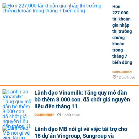
Hơn
227.000
tài khoản
gia nhập
thị trường
chứng
khoán
trong
tháng 7
biến động
CHỨNG KHOÁN
-
12 giờ trước
Lãnh đạo Vinamilk: Tăng quy mô đàn
bò thêm 8.000 con, đã chốt giá nguyên
liệu đến tháng 11
DOANH NGHIỆP
-
1 phút trước
Lãnh đạo MB nói gì về việc tài trợ cho
18 dự án Vingroup, Sungroup và