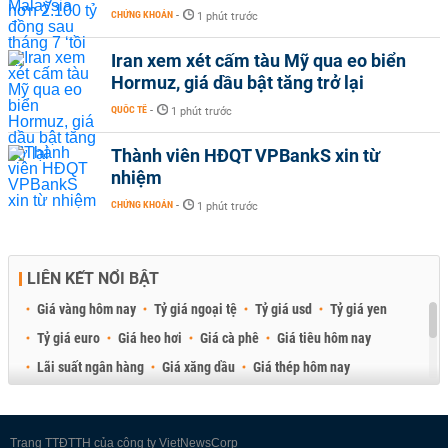
CHỨNG KHOÁN
-
1 phút trước
Iran xem xét cấm tàu Mỹ qua eo biển
Hormuz, giá dầu bật tăng trở lại
QUỐC TẾ
-
1 phút trước
Thành viên HĐQT VPBankS xin từ
nhiệm
CHỨNG KHOÁN
-
1 phút trước
LIÊN KẾT NỔI BẬT
Giá vàng hôm nay
Tỷ giá ngoại tệ
Tỷ giá usd
Tỷ giá yen
Tỷ giá euro
Giá heo hơi
Giá cà phê
Giá tiêu hôm nay
Lãi suất ngân hàng
Giá xăng dầu
Giá thép hôm nay
Giá sầu riêng
Giá thịt heo
Giá gạo
Giá cao su
Best Retail Brokers
Diễn đàn đầu tư Việt Nam 2026
Trang TTĐTTH của công ty VietNewsCorp