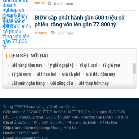
THỜI SỰ
-
16 phút trước
BIDV sắp phát hành gần 500 triệu cổ
phiếu, tăng vốn lên gần 77.800 tỷ
TÀI CHÍNH
-
1 phút trước
LIÊN KẾT NỔI BẬT
Giá vàng hôm nay
Tỷ giá ngoại tệ
Tỷ giá usd
Tỷ giá yen
Tỷ giá euro
Giá heo hơi
Giá cà phê
Giá tiêu hôm nay
Lãi suất ngân hàng
Giá xăng dầu
Giá thép hôm nay
Giá sầu riêng
Giá thịt heo
Giá gạo
Giá cao su
Best Retail Brokers
Diễn đàn đầu tư Việt Nam 2026
Trang TTĐTTH của công ty VietNewsCorp
Giấy phép số 3323/GP-TTĐT do Sở VH&TT TP.HCM cấp ngày 20/3/2026
Lầu 5 - Compa Building - 293 Điện Biên Phủ - Phường Gia Định - TP.HCM
Chi nhánh:
Số 5 - Khu 38A Trần Phú - Phường Ba Đình - TP. Hà Nội
Chịu trách nhiệm nội dung:
Hoàng Hữu Lợi
Hotline:
0975798489
Email:
info@vietnambiz.vn