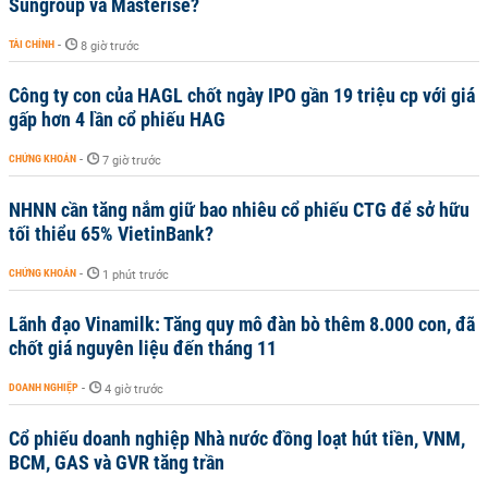
Sungroup và Masterise?
TÀI CHÍNH
-
8 giờ trước
Công ty con của HAGL chốt ngày IPO gần 19 triệu cp với giá
gấp hơn 4 lần cổ phiếu HAG
CHỨNG KHOÁN
-
7 giờ trước
NHNN cần tăng nắm giữ bao nhiêu cổ phiếu CTG để sở hữu
tối thiểu 65% VietinBank?
CHỨNG KHOÁN
-
1 phút trước
Lãnh đạo Vinamilk: Tăng quy mô đàn bò thêm 8.000 con, đã
chốt giá nguyên liệu đến tháng 11
DOANH NGHIỆP
-
4 giờ trước
Cổ phiếu doanh nghiệp Nhà nước đồng loạt hút tiền, VNM,
BCM, GAS và GVR tăng trần