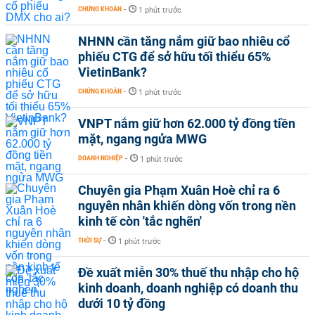
CHỨNG KHOÁN
-
1 phút trước
NHNN cần tăng nắm giữ bao nhiêu cổ
phiếu CTG để sở hữu tối thiểu 65%
VietinBank?
CHỨNG KHOÁN
-
1 phút trước
VNPT nắm giữ hơn 62.000 tỷ đồng tiền
mặt, ngang ngửa MWG
DOANH NGHIỆP
-
1 phút trước
Chuyên gia Phạm Xuân Hoè chỉ ra 6
nguyên nhân khiến dòng vốn trong nền
kinh tế còn 'tắc nghẽn'
THỜI SỰ
-
1 phút trước
Đề xuất miễn 30% thuế thu nhập cho hộ
kinh doanh, doanh nghiệp có doanh thu
dưới 10 tỷ đồng