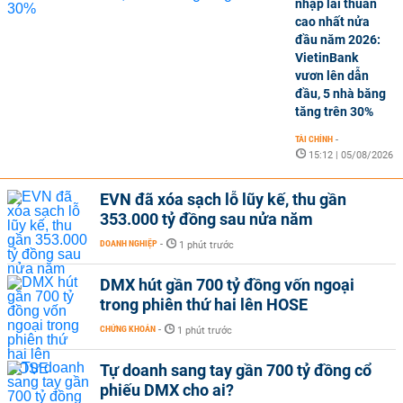
nhập lãi thuần
cao nhất nửa
đầu năm 2026:
VietinBank
vươn lên dẫn
đầu, 5 nhà băng
tăng trên 30%
TÀI CHÍNH
-
15:12 | 05/08/2026
EVN đã xóa sạch lỗ lũy kế, thu gần
353.000 tỷ đồng sau nửa năm
DOANH NGHIỆP
-
1 phút trước
DMX hút gần 700 tỷ đồng vốn ngoại
trong phiên thứ hai lên HOSE
CHỨNG KHOÁN
-
1 phút trước
Tự doanh sang tay gần 700 tỷ đồng cổ
phiếu DMX cho ai?