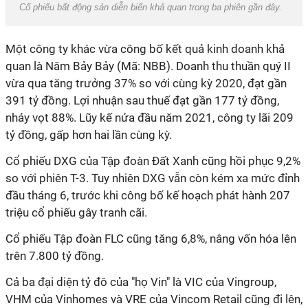
Cổ phiếu bất động sản diễn biến khả quan trong ba phiên gần đây.
Một công ty khác vừa công bố kết quả kinh doanh khả
quan là Năm Bảy Bảy (Mã: NBB). Doanh thu thuần quý II
vừa qua tăng trưởng 37% so với cùng kỳ 2020, đạt gần
391 tỷ đồng. Lợi nhuận sau thuế đạt gần 177 tỷ đồng,
nhảy vọt 88%. Lũy kế nửa đầu năm 2021, công ty lãi 209
tỷ đồng, gấp hơn hai lần cùng kỳ.
Cổ phiếu DXG của Tập đoàn Đất Xanh cũng hồi phục 9,2%
so với phiên T-3. Tuy nhiên DXG vẫn còn kém xa mức đỉnh
đầu tháng 6, trước khi công bố kế hoạch phát hành 207
triệu cổ phiếu gây tranh cãi.
Cổ phiếu Tập đoàn FLC cũng tăng 6,8%, nâng vốn hóa lên
trên 7.800 tỷ đồng.
Cả ba đại diện tỷ đô của "họ Vin" là VIC của Vingroup,
VHM của Vinhomes và VRE của Vincom Retail cũng đi lên,