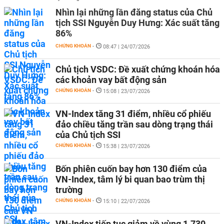
Nhìn lại những lần đăng status của Chủ
tịch SSI Nguyễn Duy Hưng: Xác suất tăng
86%
CHỨNG KHOÁN
-
08:47 | 24/07/2026
Chủ tịch VSDC: Đề xuất chứng khoán hóa
các khoản vay bất động sản
CHỨNG KHOÁN
-
15:08 | 23/07/2026
VN-Index tăng 31 điểm, nhiều cổ phiếu
đảo chiều tăng trần sau dòng trạng thái
của Chủ tịch SSI
CHỨNG KHOÁN
-
15:38 | 23/07/2026
Bốn phiên cuốn bay hơn 130 điểm của
VN-Index, tâm lý bi quan bao trùm thị
trường
CHỨNG KHOÁN
-
15:10 | 22/07/2026
VN-Index tiếp tục giảm về vùng 1.730