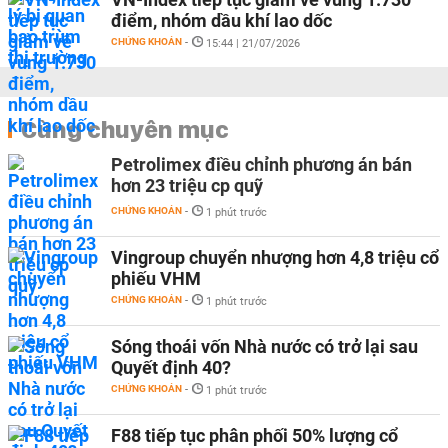
điểm, nhóm dầu khí lao dốc
CHỨNG KHOÁN
-
15:44 | 21/07/2026
Cùng chuyên mục
Petrolimex điều chỉnh phương án bán
hơn 23 triệu cp quỹ
CHỨNG KHOÁN
-
1 phút trước
Vingroup chuyển nhượng hơn 4,8 triệu cổ
phiếu VHM
CHỨNG KHOÁN
-
1 phút trước
Sóng thoái vốn Nhà nước có trở lại sau
Quyết định 40?
CHỨNG KHOÁN
-
1 phút trước
F88 tiếp tục phân phối 50% lượng cổ