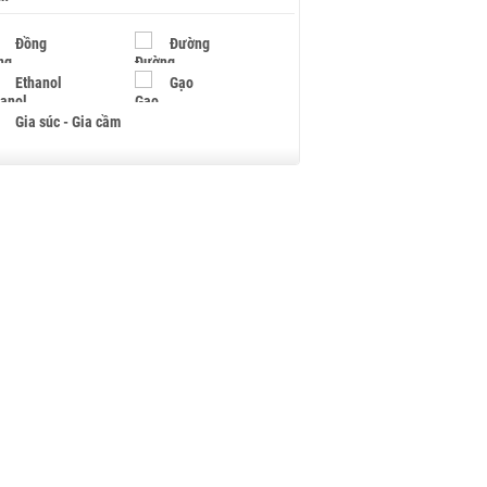
Đồng
Đường
Ethanol
Gạo
Gia súc - Gia cầm
Giấy
Gỗ
Hạt điều
Hồ tiêu - Hạt tiêu
Khí đốt
Kim loại khác
Mắc ca
Muối
Ngũ cốc
Nhựa - Hạt nhựa
Palladium
Phân bón