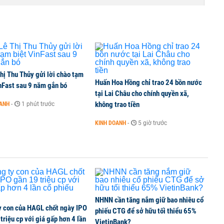
TCK, ai đã mua vào?
hị Thu Thủy gửi lời chào tạm
Huấn Hoa Hồng chỉ trao 24 bồn nước
ine, lao động công trình đóng BHXH bắt buộc
nFast sau 9 năm gắn bó
tại Lai Châu cho chính quyền xã,
không trao tiền
OANH
-
1 phút trước
KINH DOANH
-
5 giờ trước
 Văn Khoa bị khởi tố
NHNN cần tăng nắm giữ bao nhiêu cổ
y con của HAGL chốt ngày IPO
phiếu CTG để sở hữu tối thiểu 65%
triệu cp với giá gấp hơn 4 lần
VietinBank?