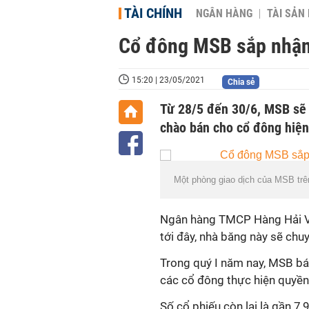
TÀI CHÍNH
NGÂN HÀNG
TÀI SẢN
Cổ đông MSB sắp nhận 
15:20 | 23/05/2021
Chia sẻ
Từ 28/5 đến 30/6, MSB sẽ 
chào bán cho cổ đông hiện
Một phòng giao dịch của MSB trê
Ngân hàng TMCP Hàng Hải Vi
tới đây, nhà băng này sẽ chu
Trong quý I năm nay, MSB bá
các cổ đông thực hiện quyền 
Số cổ phiếu còn lại là gần 7,