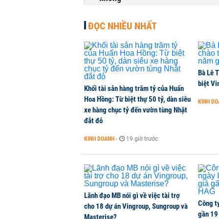
NHÀ ĐẤT
-
1 phút trước
ĐỌC NHIỀU NHẤT
Dòng tiền ngoại bất ngờ trở lại T
CHỨNG KHOÁN
-
1 phút trước
Bà Lê T
Kiến nghị đưa người bán hàng onl
biệt Vi
Khối tài sản hàng trăm tỷ của Huấn
THỜI SỰ
-
1 phút trước
Hoa Hồng: Từ biệt thự 50 tỷ, dàn siêu
KINH D
xe hàng chục tỷ đến vườn tùng Nhật
đắt đỏ
TikToker Khánh Sky, Vua Quạt, Hồ
KINH DOANH
-
19 giờ trước
KINH DOANH
-
1 phút trước
Lãnh đạo MB nói gì về việc tài trợ
Công t
cho 18 dự án Vingroup, Sungroup và
gần 19 
Masterise?