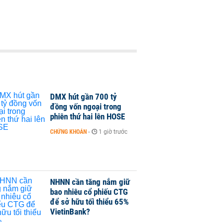
DMX hút gần 700 tỷ
đồng vốn ngoại trong
phiên thứ hai lên HOSE
CHỨNG KHOÁN
-
1 giờ trước
NHNN cần tăng nắm giữ
bao nhiêu cổ phiếu CTG
để sở hữu tối thiểu 65%
VietinBank?