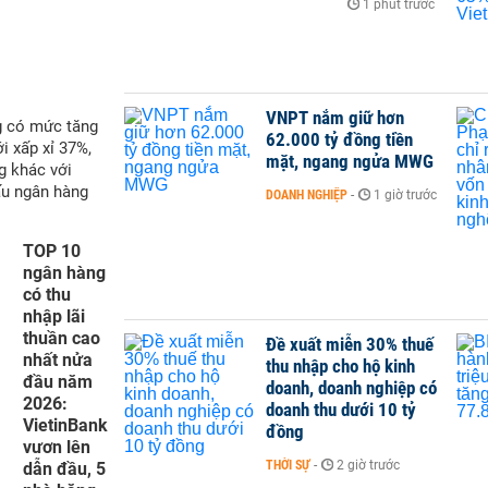
1 phút trước
VNPT nắm giữ hơn
g có mức tăng
62.000 tỷ đồng tiền
i xấp xỉ 37%,
mặt, ngang ngửa MWG
g khác với
ấu ngân hàng
DOANH NGHIỆP
-
1 giờ trước
TOP 10
ngân hàng
có thu
nhập lãi
thuần cao
Đề xuất miễn 30% thuế
nhất nửa
thu nhập cho hộ kinh
đầu năm
doanh, doanh nghiệp có
2026:
doanh thu dưới 10 tỷ
VietinBank
đồng
vươn lên
THỜI SỰ
-
2 giờ trước
dẫn đầu, 5