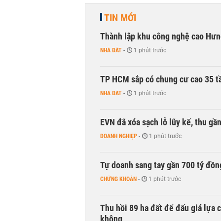
TIN MỚI
Thành lập khu công nghệ cao Hưn
NHÀ ĐẤT
-
1 phút trước
TP HCM sắp có chung cư cao 35 tầ
NHÀ ĐẤT
-
1 phút trước
EVN đã xóa sạch lỗ lũy kế, thu g
DOANH NGHIỆP
-
1 phút trước
Tự doanh sang tay gần 700 tỷ đồn
CHỨNG KHOÁN
-
1 phút trước
Thu hồi 89 ha đất để đấu giá lựa 
không