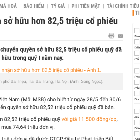
 MÃ HOÁ
BẢO HIỂM
TỶ GIÁ
PHI TIỀN MẶT
TÀI CHÍNH TIÊ
T
sở hữu hơn 82,5 triệu cổ phiếu
chuyển quyền sở hữu 82,5 triệu cổ phiếu quỹ đã
 hữu trong quý I năm nay.
n phố Bà Triệu, Hai Bà Trưng, Hà Nội. (Ảnh: Song Ngọc).
ệt Nam (Mã: MSB) cho biết từ ngày 28/5 đến 30/6
yển quyền sở hữu 82,52 triệu cổ phiếu quỹ đã bán.
n 82,52 triệu cổ phiếu quỹ
với giá 11.500 đồng/cp
,
mua 74,64 triệu đơn vị.
9 triệu đơn vị đã được CTCP Đầu tư Phát triển Bất