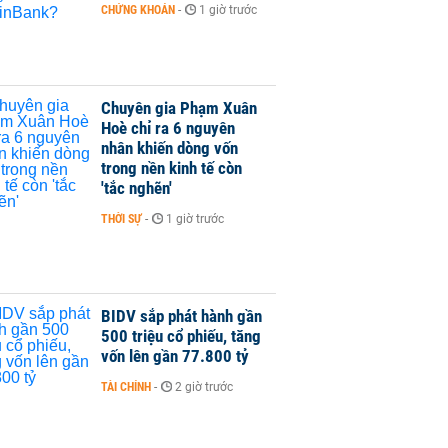
CHỨNG KHOÁN
-
1 giờ trước
Chuyên gia Phạm Xuân
Hoè chỉ ra 6 nguyên
nhân khiến dòng vốn
trong nền kinh tế còn
'tắc nghẽn'
THỜI SỰ
-
1 giờ trước
BIDV sắp phát hành gần
500 triệu cổ phiếu, tăng
vốn lên gần 77.800 tỷ
TÀI CHÍNH
-
2 giờ trước