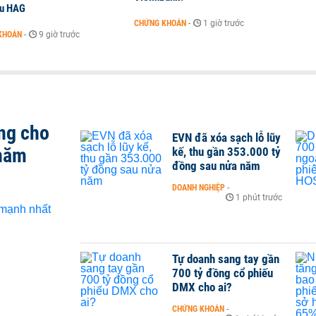
ếu HAG
CHỨNG KHOÁN
-
1 giờ trước
KHOÁN
-
9 giờ trước
ng cho
EVN đã xóa sạch lỗ lũy
 năm
kế, thu gần 353.000 tỷ
đồng sau nửa năm
DOANH NGHIỆP
-
1 phút trước
Tự doanh sang tay gần
700 tỷ đồng cổ phiếu
DMX cho ai?
CHỨNG KHOÁN
-