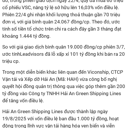
đó, trong phiên giao dịch ngày 22/4, quỹ đã mua 60 triệu
cổ phiếu VSC, nâng tỷ lệ sở hữu lên 16,03% vốn điều lệ.
Phiên 22/4 ghi nhận khối lượng thoả thuận gần 70 triệu
đơn vị, với giá bình quân 24.067 đồng/cp. Theo đó, ước
tính số tiền tổ chức trên chi ra cách đây gần 3 tháng đạt
khoảng 1.444 tỷ đồng.
So với giá giao dịch bình quân 19.000 đồng/cp phiên 3/7,
ước tínhLeadvisors đã lỗ xấp xỉ 101 tỷ đồng khi bán ra 20
triệu cp.
Trong một diễn biến khác liên quan đến Viconship, CTCP
Vận tải và Xếp dỡ Hải An (Mã: HAH) vừa công bố nghị
quyết hội đồng quản trị thông qua việc góp thêm gần 200
tỷ đồng vào Công ty TNHH Hải An Green Shipping Lines
để tăng vốn điều lệ.
Hải An Green Shipping Lines được thành lập ngày
19/8/2025 với vốn điều lệ ban đầu 1.000 tỷ đồng, hoạt
động trong lĩnh vực vận tải hàng hóa ven biển và viễn