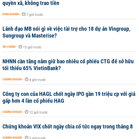
quyền xã, không trao tiền
KINH DOANH
-
7 giờ trước
Lãnh đạo MB nói gì về việc tài trợ cho 18 dự án Vingroup,
Sungroup và Masterise?
TÀI CHÍNH
-
13 giờ trước
NHNN cần tăng nắm giữ bao nhiêu cổ phiếu CTG để sở hữu
tối thiểu 65% VietinBank?
CHỨNG KHOÁN
-
4 giờ trước
Công ty con của HAGL chốt ngày IPO gần 19 triệu cp với giá
gấp hơn 4 lần cổ phiếu HAG
CHỨNG KHOÁN
-
12 giờ trước
Chứng khoán VIX chốt ngày chia cổ tức ngay trong tháng 8
CHỨNG KHOÁN
-
3 giờ trước