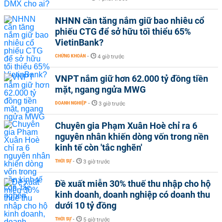
NHNN cần tăng nắm giữ bao nhiêu cổ
phiếu CTG để sở hữu tối thiểu 65%
VietinBank?
CHỨNG KHOÁN
-
4 giờ trước
VNPT nắm giữ hơn 62.000 tỷ đồng tiền
mặt, ngang ngửa MWG
DOANH NGHIỆP
-
3 giờ trước
Chuyên gia Phạm Xuân Hoè chỉ ra 6
nguyên nhân khiến dòng vốn trong nền
kinh tế còn 'tắc nghẽn'
THỜI SỰ
-
3 giờ trước
Đề xuất miễn 30% thuế thu nhập cho hộ
kinh doanh, doanh nghiệp có doanh thu
dưới 10 tỷ đồng
THỜI SỰ
-
5 giờ trước