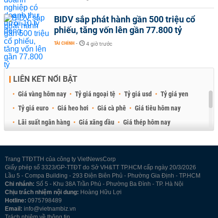
BIDV sắp phát hành gần 500 triệu cổ
phiếu, tăng vốn lên gần 77.800 tỷ
TÀI CHÍNH
-
4 giờ trước
LIÊN KẾT NỔI BẬT
Giá vàng hôm nay
Tỷ giá ngoại tệ
Tỷ giá usd
Tỷ giá yen
Tỷ giá euro
Giá heo hơi
Giá cà phê
Giá tiêu hôm nay
Lãi suất ngân hàng
Giá xăng dầu
Giá thép hôm nay
Giá sầu riêng
Giá thịt heo
Giá gạo
Giá cao su
Best Retail Brokers
Diễn đàn đầu tư Việt Nam 2026
Trang TTĐTTH của công ty VietNewsCorp
Giấy phép số 3323/GP-TTĐT do Sở VH&TT TP.HCM cấp ngày 20/3/2026
Lầu 5 - Compa Building - 293 Điện Biên Phủ - Phường Gia Định - TP.HCM
Chi nhánh:
Số 5 - Khu 38A Trần Phú - Phường Ba Đình - TP. Hà Nội
Chịu trách nhiệm nội dung:
Hoàng Hữu Lợi
Hotline:
0975798489
Email:
info@vietnambiz.vn
Trách nhiệm về thông tin