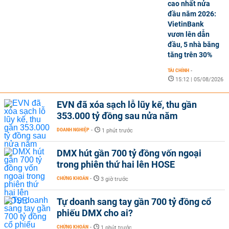
cao nhất nửa
đầu năm 2026:
VietinBank
vươn lên dẫn
đầu, 5 nhà băng
tăng trên 30%
TÀI CHÍNH
-
15:12 | 05/08/2026
EVN đã xóa sạch lỗ lũy kế, thu gần
353.000 tỷ đồng sau nửa năm
DOANH NGHIỆP
-
1 phút trước
DMX hút gần 700 tỷ đồng vốn ngoại
trong phiên thứ hai lên HOSE
CHỨNG KHOÁN
-
3 giờ trước
Tự doanh sang tay gần 700 tỷ đồng cổ
phiếu DMX cho ai?
CHỨNG KHOÁN
-
1 phút trước