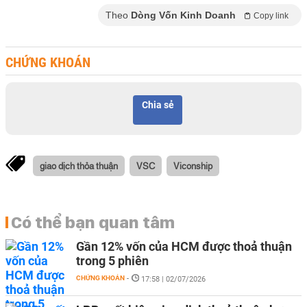
Theo
Dòng Vốn Kinh Doanh
Copy link
CHỨNG KHOÁN
Chia sẻ
giao dịch thỏa thuận
VSC
Viconship
Có thể bạn quan tâm
Gần 12% vốn của HCM được thoả thuận
trong 5 phiên
CHỨNG KHOÁN
-
17:58 | 02/07/2026