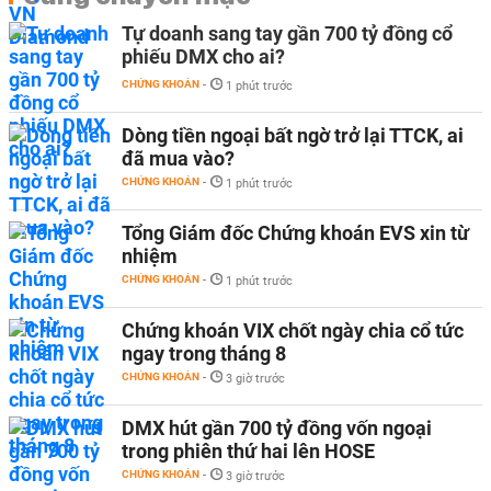
Tự doanh sang tay gần 700 tỷ đồng cổ
phiếu DMX cho ai?
CHỨNG KHOÁN
-
1 phút trước
Dòng tiền ngoại bất ngờ trở lại TTCK, ai
đã mua vào?
CHỨNG KHOÁN
-
1 phút trước
Tổng Giám đốc Chứng khoán EVS xin từ
nhiệm
CHỨNG KHOÁN
-
1 phút trước
Chứng khoán VIX chốt ngày chia cổ tức
ngay trong tháng 8
CHỨNG KHOÁN
-
3 giờ trước
DMX hút gần 700 tỷ đồng vốn ngoại
trong phiên thứ hai lên HOSE
CHỨNG KHOÁN
-
3 giờ trước